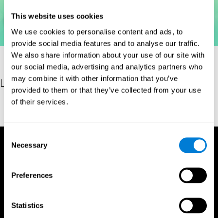
This website uses cookies
We use cookies to personalise content and ads, to
provide social media features and to analyse our traffic.
We also share information about your use of our site with
our social media, advertising and analytics partners who
may combine it with other information that you’ve
Les références
provided to them or that they’ve collected from your use
of their services.
Woodcock, R. W. (2011). Woodcock Reading Mastery Tests, Third
Edition (WRMT-III). APA PsycTests.
Consent
Necessary
Selection
Preferences
Statistics