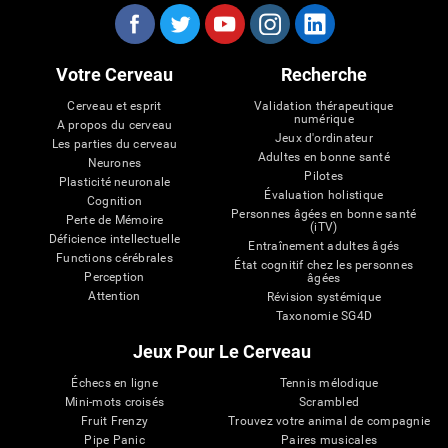
Votre Cerveau
Recherche
Cerveau et esprit
Validation thérapeutique
numérique
A propos du cerveau
Jeux d'ordinateur
Les parties du cerveau
Adultes en bonne santé
Neurones
Pilotes
Plasticité neuronale
Évaluation holistique
Cognition
Personnes âgées en bonne santé
Perte de Mémoire
(iTV)
Déficience intellectuelle
Entraînement adultes âgés
Functions cérébrales
État cognitif chez les personnes
Perception
âgées
Attention
Révision systémique
Taxonomie SG4D
Jeux Pour Le Cerveau
Échecs en ligne
Tennis mélodique
Mini-mots croisés
Scrambled
Fruit Frenzy
Trouvez votre animal de compagnie
Pipe Panic
Paires musicales