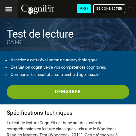
PRO
SE CONNECTER
FRA
Test de lecture
CAT-RT
Accédez à cette évaluation neuropsychologique.
Évaluation cognitive de vos compétences cognitives.
Comparez les résultats par tranche d’âge. Essaie!
DÉMARRER
Spécifications techniques
Le test de lecture CogniFit est basé sur des tests de
compréhension en lecture classiques, tels que le Woodcock
Reading Mastery Test (Woodcock, 2011). Cette tâche vise à