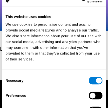
This website uses cookies
We use cookies to personalise content and ads, to
provide social media features and to analyse our traffic.
We also share information about your use of our site with
our social media, advertising and analytics partners who
may combine it with other information that you’ve
Les références
provided to them or that they’ve collected from your use
of their services.
Robertson, I.H., Manly, T., Andrade, J., Baddeley, B.T., Yiend, J.
(1997). 'Oops!': performance correlates of everyday attentional
failures in traumatic brain injured and normal subjects.
Neuropsychologia, 35(6), 747-758.
Consent
Necessary
Selection
Preferences