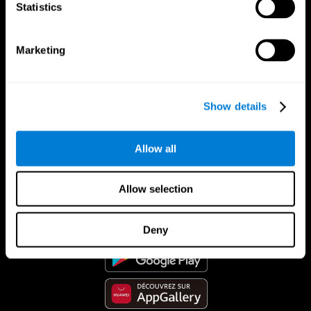
Statistics
Marketing
Show details
Allow all
App CogniFit
Allow selection
Deny