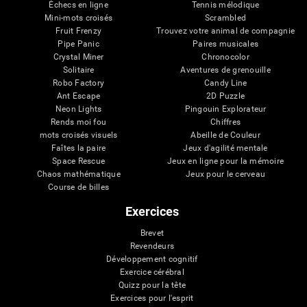
Échecs en ligne
Tennis mélodique
Mini-mots croisés
Scrambled
Fruit Frenzy
Trouvez votre animal de compagnie
Pipe Panic
Paires musicales
Crystal Miner
Chronocolor
Solitaire
Aventures de grenouille
Robo Factory
Candy Line
Ant Escape
2D Puzzle
Neon Lights
Pingouin Explorateur
Rends moi fou
Chiffres
mots croisés visuels
Abeille de Couleur
Faîtes la paire
Jeux d'agilité mentale
Space Rescue
Jeux en ligne pour la mémoire
Chaos mathématique
Jeux pour le cerveau
Course de billes
Exercices
Brevet
Revendeurs
Développement cognitif
Exercice cérébral
Quizz pour la tête
Exercices pour l'esprit