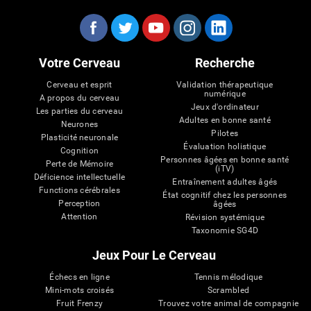
Votre Cerveau
Recherche
Cerveau et esprit
Validation thérapeutique
numérique
A propos du cerveau
Jeux d'ordinateur
Les parties du cerveau
Adultes en bonne santé
Neurones
Pilotes
Plasticité neuronale
Évaluation holistique
Cognition
Personnes âgées en bonne santé
Perte de Mémoire
(iTV)
Déficience intellectuelle
Entraînement adultes âgés
Functions cérébrales
État cognitif chez les personnes
Perception
âgées
Attention
Révision systémique
Taxonomie SG4D
Jeux Pour Le Cerveau
Échecs en ligne
Tennis mélodique
Mini-mots croisés
Scrambled
Fruit Frenzy
Trouvez votre animal de compagnie