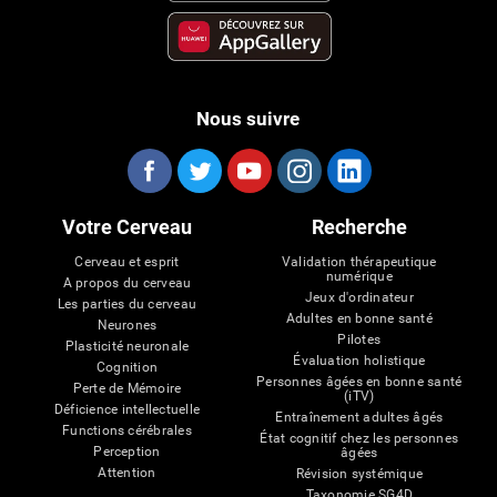
Nous suivre
Votre Cerveau
Recherche
Cerveau et esprit
Validation thérapeutique
numérique
A propos du cerveau
Jeux d'ordinateur
Les parties du cerveau
Adultes en bonne santé
Neurones
Pilotes
Plasticité neuronale
Évaluation holistique
Cognition
Personnes âgées en bonne santé
Perte de Mémoire
(iTV)
Déficience intellectuelle
Entraînement adultes âgés
Functions cérébrales
État cognitif chez les personnes
Perception
âgées
Attention
Révision systémique
Taxonomie SG4D