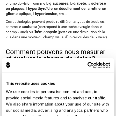
glaucomes
diabète
sclérose
champ de vision, comme le
, le
, la
en plaques
hyperthyroïdie
décollement de la rétine
, l'
, un
, un
gliome optique
hypertension
, l'
, etc...
Ces pathologies peuvent produire différents types de troubles,
scotome
comme le
(correspond à une tache aveugle dans le
hémianopsie
champ visuel) ou l'
(perte ou une diminution de la
vue dans une moitié du champ visuel d'un œil ou des deux yeux).
Comment pouvons-nous mesurer
et évaluer le champ de vision?
Le champ de vision nous permet de percevoir une grande
quantité de stimuli de notre entourage sans avoir besoin de
détourner le regard d'un point. Il nous permet de réaliser en toute
This website uses cookies
fluidité de nombreuses activités de notre quotidien. Par delà,
l'évaluation de notre champ de vision peut être une grande aide et
We use cookies to personalise content and ads, to
domaine scolaire
ceci dans plusieurs domaine : dans le
(pour
provide social media features and to analyse our traffic.
savoir si un élève va avoir des problèmes pour voir le tableau),
We also share information about your use of our site with
domaine de la santé
dans le
(pour savoir si un patient va
our social media, advertising and analytics partners who
domaine
pouvoir conduire un véhicule) ou encore dans le