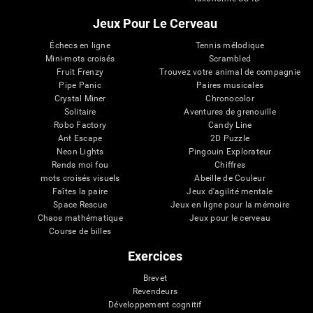
Jeux Pour Le Cerveau
Échecs en ligne
Tennis mélodique
Mini-mots croisés
Scrambled
Fruit Frenzy
Trouvez votre animal de compagnie
Pipe Panic
Paires musicales
Crystal Miner
Chronocolor
Solitaire
Aventures de grenouille
Robo Factory
Candy Line
Ant Escape
2D Puzzle
Neon Lights
Pingouin Explorateur
Rends moi fou
Chiffres
mots croisés visuels
Abeille de Couleur
Faîtes la paire
Jeux d'agilité mentale
Space Rescue
Jeux en ligne pour la mémoire
Chaos mathématique
Jeux pour le cerveau
Course de billes
Exercices
Brevet
Revendeurs
Développement cognitif