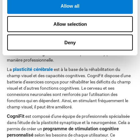
Allow all
Comment pouvons-nous
réhabiliter ou améliorer le champ
Allow selection
de vision?
Deny
Dans certains cas, le champ de vision peut s'améliorer grâce avec
CogniFit
l'entraînement.
vous offre la possibilité d'y parvenir de
manière professionnelle.
plasticité cérébrale
La
est à la base de la réhabilitation du
champ visuel et des capacités cognitives. CogniFit dispose d'une
batterie d'exercices conçus pour réhabiliter les déficits du champ
visuel et d'autres fonctions cognitives. Le cerveau et ses
connexions neuronales sont renforcés par l'utilisation des
fonctions qui en dépendent. Ainsi, en stimulant fréquemment le
champ visuel, il peut être amélioré.
CogniFit
est composé d'une équipe de profesionnels spécialisée
dans l'étude de la plasticité synaptique et la neurogenèse. Cela a
programme de stimulation cognitive
permis de créer un
personnalisé
selon les besoins de chaque utilisateur. Ce