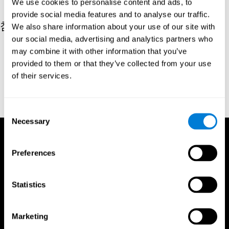
We use cookies to personalise content and ads, to
provide social media features and to analyse our traffic.
참고자료
We also share information about your use of our site with
our social media, advertising and analytics partners who
Hooper, H. E. (1983). Hooper Visual Organization Test Manual.
may combine it with other information that you’ve
Los Angeles, CA: Western Psychological Services.
provided to them or that they’ve collected from your use
Merten, T. (2004). A Short Version of the Hooper Visual
of their services.
Organization Test: Reliability and Validity. Applied
neuropsychology, 11(2), 99-102.
https://doi.org/10.1207/s15324826an1102_5
Consent
Necessary
Selection
Preferences
Statistics
Marketing