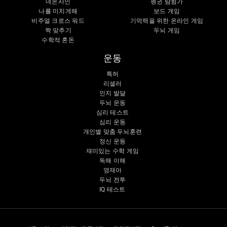
네온사인
펭귄 탐험가
나를 미치게해
보드 게임
비주얼 크로스 워드
기억력을 위한 온라인 게임
짝 맞추기
두뇌 게임
수학적 혼돈
운동
특허
리셀러
인지 발달
두뇌 운동
심리 테스트
심리 운동
개인별 맞춤 두뇌훈련
정신 운동
재미있는 수학 게임
독해 이해
영재아
두뇌 전투
IQ 테스트