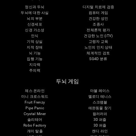
정신과 두뇌
디지털 치료제 검증
두뇌에 대한 사실
컴퓨터 게임
뇌의 부분
건강한 성인
신경세포
조종사
신경 가소성
전체론적 평가
인식
건강한 노인 (iTV)
기억 상실
고령자 교육
지적 장애
노인의 인지 상태
뇌 기능
체계적인 검토
집행 기능
SG4D 분류
지각력
주의력
두뇌 게임
체스 온라인
마블 레이스
미니 크로스워드
멜로디 테니스
Fruit Frenzy
스크램블
Pipe Panic
애완동물 찾기
Crystal Miner
컬러러쉬
솔리테어
3D 퍼즐
Robo Factory
3D 퍼즐
개미 탈출
캔디 라인