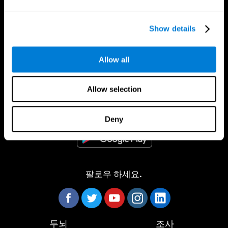
Show details
Allow all
CogniFit App
Allow selection
Deny
팔로우 하세요.
두뇌
조사