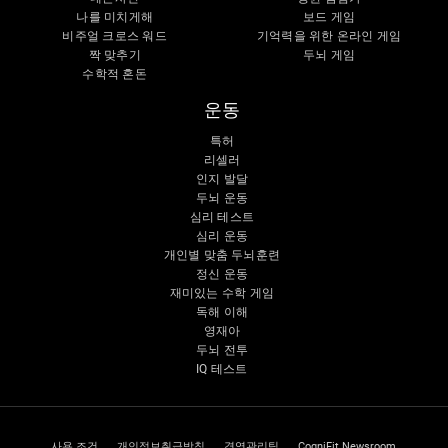
나를 미치게해
보드 게임
비주얼 크로스 워드
기억력을 위한 온라인 게임
짝 맞추기
두뇌 게임
수학적 혼돈
운동
특허
리셀러
인지 발달
두뇌 운동
심리 테스트
심리 운동
개인별 맞춤 두뇌훈련
정신 운동
재미있는 수학 게임
독해 이해
영재아
두뇌 전투
IQ 테스트
사용 조건
개인정보취급방침
경영관리팀
CogniFit Newsroom