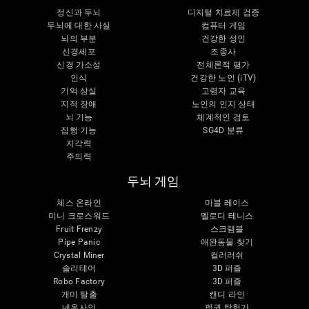
정신과 두뇌
디지털 치료제 검증
두뇌에 대한 사실
컴퓨터 게임
뇌의 부분
건강한 성인
신경세포
조종사
신경 가소성
전체론적 평가
인식
건강한 노인 (iTV)
기억 상실
고령자 교육
지적 장애
노인의 인지 상태
뇌 기능
체계적인 검토
집행 기능
SG4D 분류
지각력
주의력
두뇌 게임
체스 온라인
마블 레이스
미니 크로스워드
멜로디 테니스
Fruit Frenzy
스크램블
Pipe Panic
애완동물 찾기
Crystal Miner
컬러러쉬
솔리테어
3D 퍼즐
Robo Factory
3D 퍼즐
개미 탈출
캔디 라인
네온사인
펭귄 탐험가