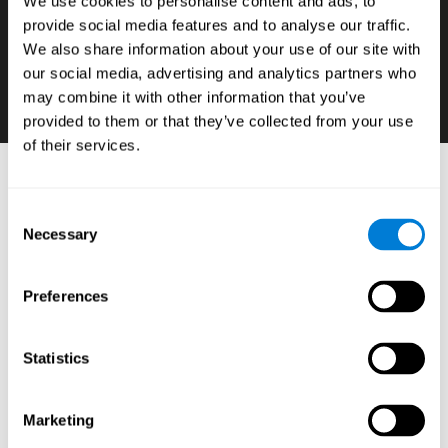
We use cookies to personalise content and ads, to
학생이 잠재력을 최대한 발전시키길 원한다면 학습
provide social media features and to analyse our traffic.
과목과 경쟁 관계에서 어떤 인지 능력이 약하고 강
We also share information about your use of our site with
한지, 알아야 하는 것은 기본입니다.
our social media, advertising and analytics partners who
may combine it with other information that you’ve
provided to them or that they’ve collected from your use
of their services.
신경 교육학적 도구: 학생을 위한 인지 평가
도구
Consent
Necessary
Selection
:
CogniFit의 온라인 교육 플랫폼은 신경 심리학 테스트 배
터리와 표준화 된 도구로 구성되어있어 간단한 검증 된 신
Preferences
경 교육 운동 (모든 컴퓨터에서 실행 가능)을 통해 학생들
의 실행 기능과 기본인지 능력을 탐색하고 정확하게 측정
할 수 있으며, 결과와 학교 성적, 학업 과목, 기술, 행동 및
동기와의 관계를 설정합니다.
Statistics
강점과 약점을 보이는 인지 기능 또는 신경 심리학적 베이
스를 발견하는 것은 자신의 학업 능력을 적절하게 강화하
고 이해할 수 있으며 개인별 맞춤 학습의 신경 교육학적
Marketing
전략을 개발하는 데 없어서는 안 되는 것입니다.