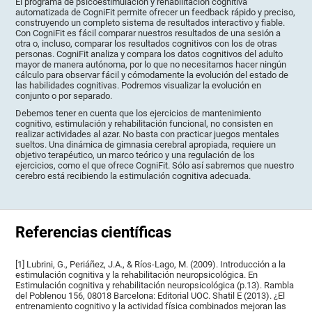
El programa de psicoestimulación y rehabilitación cognitiva
automatizada de CogniFit permite ofrecer un feedback rápido y preciso,
construyendo un completo sistema de resultados interactivo y fiable.
Con CogniFit es fácil comparar nuestros resultados de una sesión a
otra o, incluso, comparar los resultados cognitivos con los de otras
personas. CogniFit analiza y compara los datos cognitivos del adulto
mayor de manera autónoma, por lo que no necesitamos hacer ningún
cálculo para observar fácil y cómodamente la evolución del estado de
las habilidades cognitivas. Podremos visualizar la evolución en
conjunto o por separado.
Debemos tener en cuenta que los ejercicios de mantenimiento
cognitivo, estimulación y rehabilitación funcional, no consisten en
realizar actividades al azar. No basta con practicar juegos mentales
sueltos. Una dinámica de gimnasia cerebral apropiada, requiere un
objetivo terapéutico, un marco teórico y una regulación de los
ejercicios, como el que ofrece CogniFit. Sólo así sabremos que nuestro
cerebro está recibiendo la estimulación cognitiva adecuada.
Referencias científicas
[1] Lubrini, G., Periáñez, J.A., & Ríos-Lago, M. (2009). Introducción a la
estimulación cognitiva y la rehabilitación neuropsicológica. En
Estimulación cognitiva y rehabilitación neuropsicológica (p.13). Rambla
del Poblenou 156, 08018 Barcelona: Editorial UOC. Shatil E (2013). ¿El
entrenamiento cognitivo y la actividad física combinados mejoran las