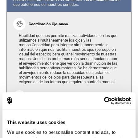
que obtenemos de nuestros sentidos.
Coordinación Ojo-mano
Habilidad que nos permite realizar actividades en las que
utilizamos simultáneamente los ojos y las
manos.Capacidad para integrar simultáneamente la
información que nos facilitan nuestros ojos (percepción
visual del espacio) para guiar el movimiento de nuestras
manos. Uno de los problemas más serios asociados con
el envejecimiento tiene que ver con la disminución de las
habilidades perceptivas-motoras. Se ha demostrado que
el envejecimiento reduce la capacidad de ajustar los
movimientos de los ojos para dar respuesta a las
exigencias de las tareas que requieren puntería manual.
Tiempo de Respuesta
Se refiere a la cantidad de tiempo que transcurre desde el
momento en que nuestro cerebro percibe un estímulo
hasta que damos una respuesta en consecuencia. Según
nos hacemos mayores, el tiempo de respuesta tiende a
This website uses cookies
empeorar, ya que requerimos una mayor cantidad de
tiempo para responder a una misma exigencia.
We use cookies to personalise content and ads, to