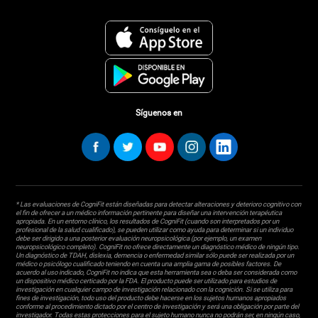
Síguenos en
* Las evaluaciones de CogniFit están diseñadas para detectar alteraciones y deterioro cognitivo con
el fin de ofrecer a un médico información pertinente para diseñar una intervención terapéutica
apropiada. En un entorno clínico, los resultados de CogniFit (cuando son interpretados por un
profesional de la salud cualificado), se pueden utilizar como ayuda para determinar si un individuo
debe ser dirigido a una posterior evaluación neuropsicológica (por ejemplo, un examen
neuropsicológico completo). CogniFit no ofrece directamente un diagnóstico médico de ningún tipo.
Un diagnóstico de TDAH, dislexia, demencia o enfermedad similar sólo puede ser realizada por un
médico o psicólogo cualificado teniendo en cuenta una amplia gama de posibles factores. De
acuerdo al uso indicado, CogniFit no indica que esta herramienta sea o deba ser considerada como
un dispositivo médico certicado por la FDA. El producto puede ser utilizado para estudios de
investigación en cualquier campo de investigación relacionado con la cognición. Si se utiliza para
fines de investigación, todo uso del producto debe hacerse en los sujetos humanos apropiados
conforme al procedimiento dictado por el centro de investigación y será una obligación por parte del
investigador. Todas estas protecciones para el sujeto humano nunca no podrán ser, en ningún caso,