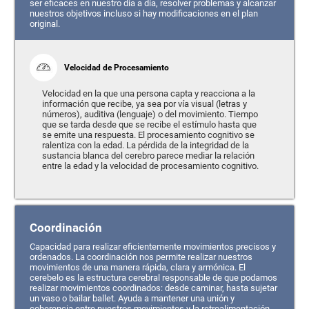
ser eficaces en nuestro día a día, resolver problemas y alcanzar
nuestros objetivos incluso si hay modificaciones en el plan
original.
Velocidad de Procesamiento
Velocidad en la que una persona capta y reacciona a la
información que recibe, ya sea por vía visual (letras y
números), auditiva (lenguaje) o del movimiento. Tiempo
que se tarda desde que se recibe el estímulo hasta que
se emite una respuesta. El procesamiento cognitivo se
ralentiza con la edad. La pérdida de la integridad de la
sustancia blanca del cerebro parece mediar la relación
entre la edad y la velocidad de procesamiento cognitivo.
Coordinación
Capacidad para realizar eficientemente movimientos precisos y
ordenados. La coordinación nos permite realizar nuestros
movimientos de una manera rápida, clara y armónica. El
cerebelo es la estructura cerebral responsable de que podamos
realizar movimientos coordinados: desde caminar, hasta sujetar
un vaso o bailar ballet. Ayuda a mantener una unión y
coherencia entre nuestros movimientos y la retroalimentación