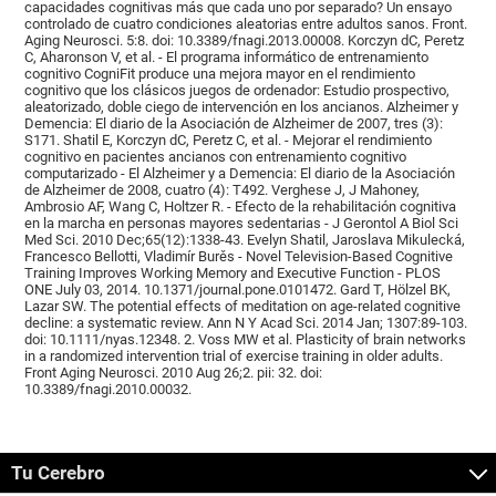
capacidades cognitivas más que cada uno por separado? Un ensayo
controlado de cuatro condiciones aleatorias entre adultos sanos. Front.
Aging Neurosci. 5:8. doi: 10.3389/fnagi.2013.00008. Korczyn dC, Peretz
C, Aharonson V, et al. - El programa informático de entrenamiento
cognitivo CogniFit produce una mejora mayor en el rendimiento
cognitivo que los clásicos juegos de ordenador: Estudio prospectivo,
aleatorizado, doble ciego de intervención en los ancianos. Alzheimer y
Demencia: El diario de la Asociación de Alzheimer de 2007, tres (3):
S171. Shatil E, Korczyn dC, Peretz C, et al. - Mejorar el rendimiento
cognitivo en pacientes ancianos con entrenamiento cognitivo
computarizado - El Alzheimer y a Demencia: El diario de la Asociación
de Alzheimer de 2008, cuatro (4): T492. Verghese J, J Mahoney,
Ambrosio AF, Wang C, Holtzer R. - Efecto de la rehabilitación cognitiva
en la marcha en personas mayores sedentarias - J Gerontol A Biol Sci
Med Sci. 2010 Dec;65(12):1338-43. Evelyn Shatil, Jaroslava Mikulecká,
Francesco Bellotti, Vladimír Burěs - Novel Television-Based Cognitive
Training Improves Working Memory and Executive Function - PLOS
ONE July 03, 2014. 10.1371/journal.pone.0101472. Gard T, Hölzel BK,
Lazar SW. The potential effects of meditation on age-related cognitive
decline: a systematic review. Ann N Y Acad Sci. 2014 Jan; 1307:89-103.
doi: 10.1111/nyas.12348. 2. Voss MW et al. Plasticity of brain networks
in a randomized intervention trial of exercise training in older adults.
Front Aging Neurosci. 2010 Aug 26;2. pii: 32. doi:
10.3389/fnagi.2010.00032.
Tu Cerebro