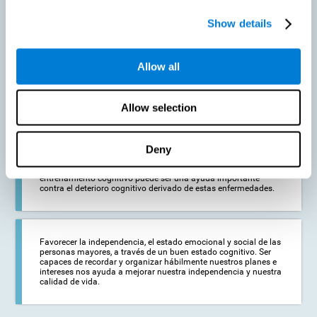
Show details
Prevenir en la medida de lo posible un deterioro cognitivo o
alteraciones cognitivas relacionadas con la edad. Aunque el
deterioro cognitivo no es una consecuencia del envejecimiento,
Allow all
la disminución de la actividad cognitiva puede favorecer la
aparición de alteraciones en las capacidades cognitivas del
adulto mayor.
Allow selection
Fortalecer el estado cognitivo de las personas que estén
Deny
comenzando a sufrir alguna patología cognitiva. Las
enfermedades neurodegenerativas, como el Parkinson o el
Alzheimer, no tienen cura. No obstante, un adecuado
entrenamiento cognitivo puede ser una ayuda importante
contra el deterioro cognitivo derivado de estas enfermedades.
Favorecer la independencia, el estado emocional y social de las
personas mayores, a través de un buen estado cognitivo. Ser
capaces de recordar y organizar hábilmente nuestros planes e
intereses nos ayuda a mejorar nuestra independencia y nuestra
calidad de vida.