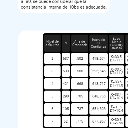
a .80, se puede considerar que la
consistencia interna del IQbe es adecuada.
Edad
Intervalo
Nivel de
Alfa de
Media
N
de
dificultad
Cronbach
Entre 18 y
Confianza
55 años
X̅=33.5;
2
637
.502
[.418;.574]
DT=11.1
X̅=33.5;
3
533
.588
[.525;.645]
DT=11.2
X̅=33.6;
4
421
.668
[.613;.717]
DT=11.0
X̅=33.4;
5
290
.705
[.648;.756]
DT=10.9
X̅=31.6;
6
105
.737
[.651;.808]
DT=10.4
X̅=30.3;
7
52
.775
[.677;.857]
DT=9.99