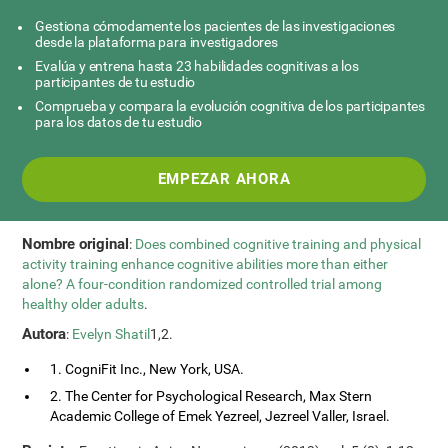
Gestiona cómodamente los pacientes de las investigaciones
desde la plataforma para investigadores
Evalúa y entrena hasta 23 habilidades cognitivas a los
participantes de tu estudio
Comprueba y compara la evolución cognitiva de los participantes
para los datos de tu estudio
EMPEZAR AHORA
Nombre original
:
Does combined cognitive training and physical
activity training enhance cognitive abilities more than either
alone? A four-condition randomized controlled trial among
healthy older adults
.
Autora
:
Evelyn Shatil
1,2.
1. CogniFit Inc., New York, USA.
2. The Center for Psychological Research, Max Stern
Academic College of Emek Yezreel, Jezreel Valler, Israel.