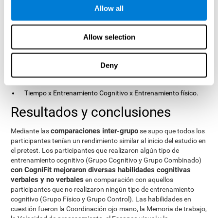
evaluadas. La variable en el análisis intra-grupos fue el Tiempo,
Allow all
con dos niveles (pretest y postest). Las dos variables inter-sujeto
fueron la de entrenamiento Cognitivo y la de entrenamiento
Físico, con dos niveles (entrenamiento realizado y entrenamiento
Allow selection
no realizado). Este modelo permite analizar las distintas
interacciones:
Deny
Tiempo x Entrenamiento Cognitivo.
Tiempo x Entrenamiento Físico.
Tiempo x Entrenamiento Cognitivo x Entrenamiento físico.
Resultados y conclusiones
comparaciones inter-grupo
Mediante las
se supo que todos los
participantes tenían un rendimiento similar al inicio del estudio en
el pretest. Los participantes que realizaron algún tipo de
entrenamiento cognitivo (Grupo Cognitivo y Grupo Combinado)
con CogniFit mejoraron diversas habilidades cognitivas
verbales y no verbales
en comparación con aquellos
participantes que no realizaron ningún tipo de entrenamiento
cognitivo (Grupo Físico y Grupo Control). Las habilidades en
cuestión fueron la Coordinación ojo-mano, la Memoria de trabajo,