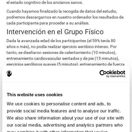
el estado cognitivo de los ancianos sanos.
Cuando hayamos finalizado la recogida de datos del estudio,
podremos descargarnos en nuestro ordenador los resultados de
cada participante para proceder a su análisis.
Intervención en el Grupo Físico
Dada la avanzada edad de los participantes (el 59% tenía 80
años o más), no podía realizar ejercicio aeróbico intenso. Por
tanto, se diseñaron sesiones de calentamiento (10 minutos),
entrenamiento cardiovascular sentados y de pie (15 minutos),
ejercicios aeróbicos suaves (5 minutos), entrenamiento de fuerza
(10 minutos), entrenamiento de flexibilidad (5 minutos) y una
breve sesión de relajación. Aquellos que inicialmente no pudieron
realizar la sesión completa de ejercicio, realizaron las actividades
que les era viable a nivel físico y de salud.
This website uses cookies
Intervención en el Grupo Combinado
We use cookies to personalise content and ads, to
Los participantes del Grupo Combinado compatibilizaron el
provide social media features and to analyse our traffic.
entrenamiento del Grupo Cognitivo (usando CogniFit) con el
entrenamiento del Grupo Físico. Como resultado, estos
We also share information about your use of our site with
participantes realizaron el doble de actividades que los de los
our social media, advertising and analytics partners who
grupos de entrenamiento exclusivamente cognitivo o físico.