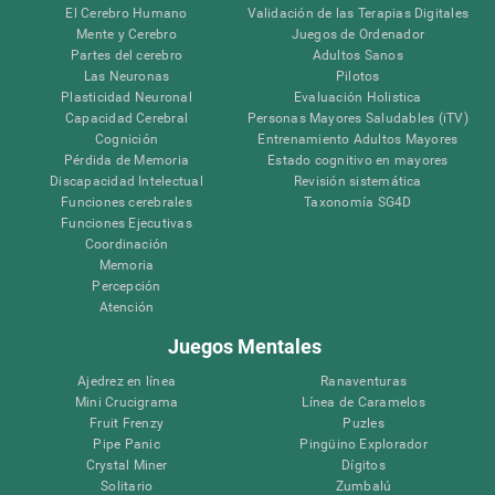
El Cerebro Humano
Validación de las Terapias Digitales
Mente y Cerebro
Juegos de Ordenador
Partes del cerebro
Adultos Sanos
Las Neuronas
Pilotos
Plasticidad Neuronal
Evaluación Holistica
Capacidad Cerebral
Personas Mayores Saludables (iTV)
Cognición
Entrenamiento Adultos Mayores
Pérdida de Memoria
Estado cognitivo en mayores
Discapacidad Intelectual
Revisión sistemática
Funciones cerebrales
Taxonomía SG4D
Funciones Ejecutivas
Coordinación
Memoria
Percepción
Atención
Juegos Mentales
Ajedrez en línea
Ranaventuras
Mini Crucigrama
Línea de Caramelos
Fruit Frenzy
Puzles
Pipe Panic
Pingüino Explorador
Crystal Miner
Dígitos
Solitario
Zumbalú