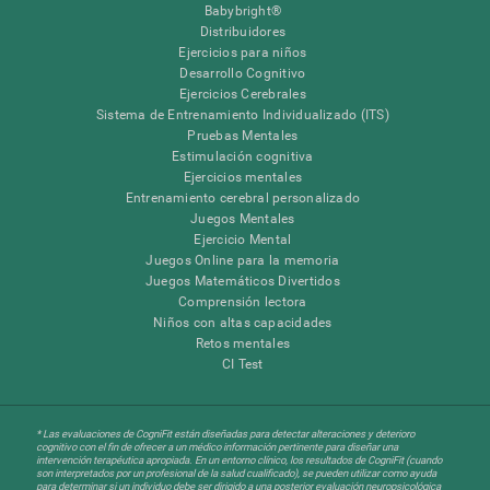
Babybright®
Distribuidores
Ejercicios para niños
Desarrollo Cognitivo
Ejercicios Cerebrales
Sistema de Entrenamiento Individualizado (ITS)
Pruebas Mentales
Estimulación cognitiva
Ejercicios mentales
Entrenamiento cerebral personalizado
Juegos Mentales
Ejercicio Mental
Juegos Online para la memoria
Juegos Matemáticos Divertidos
Comprensión lectora
Niños con altas capacidades
Retos mentales
CI Test
* Las evaluaciones de CogniFit están diseñadas para detectar alteraciones y deterioro
cognitivo con el fin de ofrecer a un médico información pertinente para diseñar una
intervención terapéutica apropiada. En un entorno clínico, los resultados de CogniFit (cuando
son interpretados por un profesional de la salud cualificado), se pueden utilizar como ayuda
para determinar si un individuo debe ser dirigido a una posterior evaluación neuropsicológica