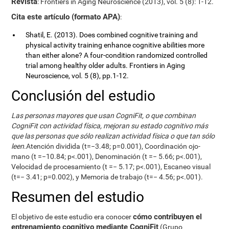
Revista
: Frontiers in Aging Neuroscience (2013), vol. 5 (8): 1-12.
Cita este artículo (formato APA)
:
Shatil, E. (2013). Does combined cognitive training and
physical activity training enhance cognitive abilities more
than either alone? A four-condition randomized controlled
trial among healthy older adults. Frontiers in Aging
Neuroscience, vol. 5 (8), pp.1-12.
Conclusión del estudio
Las personas mayores que usan CogniFit, o que combinan
CogniFit con actividad física, mejoran su estado cognitivo más
que las personas que sólo realizan actividad física o que tan sólo
leen
.Atención dividida (t=−3.48; p=0.001), Coordinación ojo-
mano (t =−10.84; p<.001), Denominación (t =− 5.66; p<.001),
Velocidad de procesamiento (t =− 5.17; p<.001), Escaneo visual
(t=− 3.41; p=0.002), y Memoria de trabajo (t=− 4.56; p<.001).
Resumen del estudio
cómo contribuyen el
El objetivo de este estudio era conocer
entrenamiento cognitivo mediante CogniFit
(Grupo