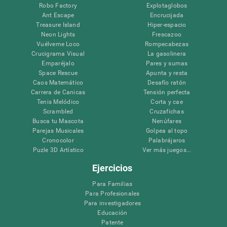
Robo Factory
Explotaglobos
Ant Escape
Encrucijada
Treasure Island
Hiper-espacio
Neon Lights
Frescazoo
Vuélveme Loco
Rompecabezas
Crucigrama Visual
La gasolinera
Emparéjalo
Pares y sumas
Space Rescue
Apunta y resta
Caos Matemático
Desafío ratón
Carrera de Canicas
Tensión perfecta
Tenis Melódico
Corta y cae
Scrambled
Cruzafichas
Busca tu Mascota
Nenúfares
Parejas Musicales
Golpea al topo
Cronocolor
Palabrájaros
Puzle 3D Artístico
Ver más juegos...
Ejercicios
Para Familias
Para Profesionales
Para investigadores
Educación
Patente