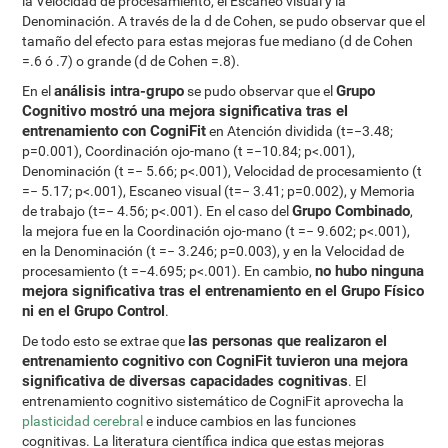
la Velocidad de procesamiento, el Escaneo visual y la
Denominación. A través de la d de Cohen, se pudo observar que el
tamaño del efecto para estas mejoras fue mediano (d de Cohen
=.6 ó .7) o grande (d de Cohen =.8).
análisis intra-grupo
Grupo
En el
se pudo observar que el
Cognitivo mostró una mejora significativa tras el
entrenamiento con CogniFit
en Atención dividida (t=−3.48;
p=0.001), Coordinación ojo-mano (t =−10.84; p<.001),
Denominación (t =− 5.66; p<.001), Velocidad de procesamiento (t
=− 5.17; p<.001), Escaneo visual (t=− 3.41; p=0.002), y Memoria
Grupo Combinado
de trabajo (t=− 4.56; p<.001). En el caso del
,
la mejora fue en la Coordinación ojo-mano (t =− 9.602; p<.001),
en la Denominación (t =− 3.246; p=0.003), y en la Velocidad de
no hubo ninguna
procesamiento (t =−4.695; p<.001). En cambio,
mejora significativa tras el entrenamiento en el Grupo Físico
ni en el Grupo Control
.
las personas que realizaron el
De todo esto se extrae que
entrenamiento cognitivo con CogniFit tuvieron una mejora
significativa de diversas capacidades cognitivas
. El
entrenamiento cognitivo sistemático de CogniFit aprovecha la
plasticidad cerebral
e induce cambios en las funciones
cognitivas. La literatura científica indica que estas mejoras