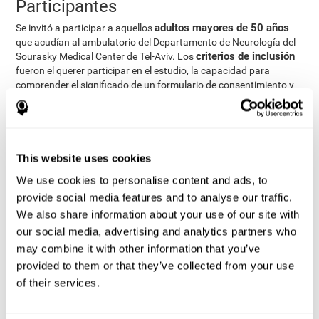
Participantes
adultos mayores de 50 años
Se invitó a participar a aquellos
que acudían al ambulatorio del Departamento de Neurología del
criterios de inclusión
Sourasky Medical Center de Tel-Aviv. Los
fueron el querer participar en el estudio, la capacidad para
comprender el significado de un formulario de consentimiento y
criterios
la posibilidad de entrenar en un ordenador en casa. Los
de exclusión
fueron el tener una puntuación menor a 25 en el
MMSE (Mini Mental State Examination), un diagnóstico de
demencia según el DSM-IV, Enfermedad de Parkinson, Depresión
mayor, cualquier trastorno psiquiátrico que requiriese medicación
This website uses cookies
y otra serie de trastornos que pudiesen afectar al estudio. No
We use cookies to personalise content and ads, to
obstante, hubo una serie de participantes que decidieron no
provide social media features and to analyse our traffic.
realizar el entrenamiento, por lo que se les excluyó del estudio.
We also share information about your use of our site with
Procedimiento
our social media, advertising and analytics partners who
diseño de intervención aleatorizado de doble
Se realizó un
may combine it with other information that you’ve
ciego
grupo de
. Los participantes fueron divididos entre el
provided to them or that they’ve collected from your use
entrenamiento cognitivo
grupo de juegos de ordenador
y el
,
of their services.
pero ni los investigadores ni los participantes sabían a cuál
pertenecían.