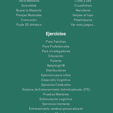
Tenis Melódico
Corta y cae
Scrambled
Cruzafichas
Busca tu Mascota
Nenúfares
Parejas Musicales
Golpea al topo
Cronocolor
Palabrájaros
Puzle 3D Artístico
Ver más juegos...
Ejercicios
Para Familias
Para Profesionales
Para investigadores
Educación
Patente
Babybright®
Distribuidores
Ejercicios para niños
Desarrollo Cognitivo
Ejercicios Cerebrales
Sistema de Entrenamiento Individualizado (ITS)
Pruebas Mentales
Estimulación cognitiva
Ejercicios mentales
Entrenamiento cerebral personalizado