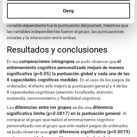
tiempo, el grupo y la interacción de éstas.
Deny
modelos lineales generales
También se emplearon
para
comparar la diferencia entre ambos grupos en el postest. La
variable dependiente fue la puntuación del postest, mientras que
las variables independientes fueron el grupo, las puntuaciones
iniciales y la interacción entre ambas.
Resultados y conclusiones
comparaciones intragrupos
el
En las
se pudo observar que
entrenamiento cognitivo personalizado mejoró de manera
significativa (p<0.05) la puntuación global y cada una de las
8 capacidades cognitivas medidas
. En el caso de los juegos de
ordenador, el efecto sólo mejoró la puntuación general y 4 de las
8 capacidades cognitivas (atención focalizada, atención
sostenida, reconocimiento y flexibilidad cognitiva).
diferencias entre los grupos
diferencia
Las
se dio una
significativa límite (p=0.0817) en la puntuación general
. Al
comparar el grupo que realizó el entrenamiento cognitivo
personalizado con el grupo que sólo realizó juegos de ordenador,
gran diferencia significativa (p<0.0019)
se pudo observar una