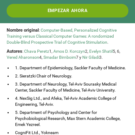
EMPEZAR AHORA
Nombre original
:
Computer-Based, Personalized Cognitive
Training versus Classical Computer Games: A rondomized
Double-Blind Prospective Trial of Cognitive Stimulation
.
Autores
:
Chava Peretz
1,
Amos D. Korczyn
2,
Evelyn Shatil
5, 6,
Vered Aharonson
4,
Smadar Birnboim
7 y
Nir Giladi
3.
1. Department of Epidemiology, Sackler Faculty of Medicine.
2. Sieratzki Chair of Neurology.
3. Department of Neurology, Tel-Aviv Sourasky Medical
Center, Sackler Faculty of Medicine, Tel-Aviv University.
4. NexSig Ltd., and Afeka, Tel-Aviv Academic College of
Engineering, Tel-Aviv.
5. Department of Psychology and Center for
Psychobiological Research, Max Stern Academic College,
Emek Yezreel.
CogniFit Ltd., Yokneam