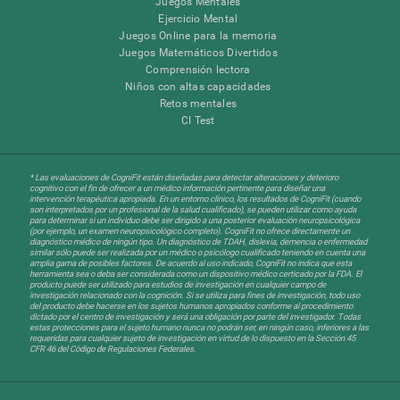
Juegos Mentales
Ejercicio Mental
Juegos Online para la memoria
Juegos Matemáticos Divertidos
Comprensión lectora
Niños con altas capacidades
Retos mentales
CI Test
* Las evaluaciones de CogniFit están diseñadas para detectar alteraciones y deterioro
cognitivo con el fin de ofrecer a un médico información pertinente para diseñar una
intervención terapéutica apropiada. En un entorno clínico, los resultados de CogniFit (cuando
son interpretados por un profesional de la salud cualificado), se pueden utilizar como ayuda
para determinar si un individuo debe ser dirigido a una posterior evaluación neuropsicológica
(por ejemplo, un examen neuropsicológico completo). CogniFit no ofrece directamente un
diagnóstico médico de ningún tipo. Un diagnóstico de TDAH, dislexia, demencia o enfermedad
similar sólo puede ser realizada por un médico o psicólogo cualificado teniendo en cuenta una
amplia gama de posibles factores. De acuerdo al uso indicado, CogniFit no indica que esta
herramienta sea o deba ser considerada como un dispositivo médico certicado por la FDA. El
producto puede ser utilizado para estudios de investigación en cualquier campo de
investigación relacionado con la cognición. Si se utiliza para fines de investigación, todo uso
del producto debe hacerse en los sujetos humanos apropiados conforme al procedimiento
dictado por el centro de investigación y será una obligación por parte del investigador. Todas
estas protecciones para el sujeto humano nunca no podrán ser, en ningún caso, inferiores a las
requeridas para cualquier sujeto de investigación en virtud de lo dispuesto en la Sección 45
CFR 46 del Código de Regulaciones Federales.