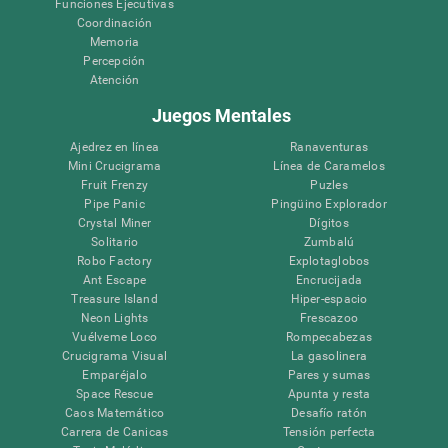
Funciones Ejecutivas
Coordinación
Memoria
Percepción
Atención
Juegos Mentales
Ajedrez en línea
Ranaventuras
Mini Crucigrama
Línea de Caramelos
Fruit Frenzy
Puzles
Pipe Panic
Pingüino Explorador
Crystal Miner
Dígitos
Solitario
Zumbalú
Robo Factory
Explotaglobos
Ant Escape
Encrucijada
Treasure Island
Hiper-espacio
Neon Lights
Frescazoo
Vuélveme Loco
Rompecabezas
Crucigrama Visual
La gasolinera
Emparéjalo
Pares y sumas
Space Rescue
Apunta y resta
Caos Matemático
Desafío ratón
Carrera de Canicas
Tensión perfecta