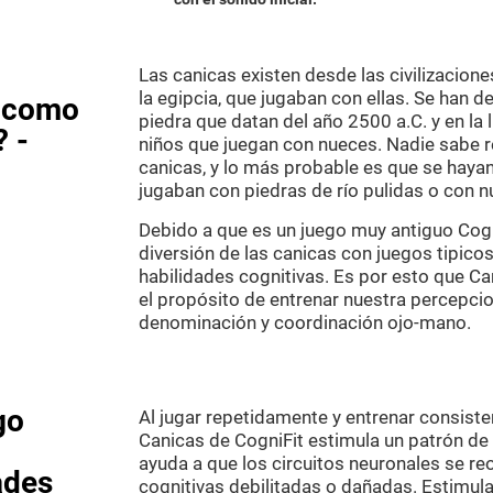
Las canicas existen desde las civilizacio
la egipcia, que jugaban con ellas. Se han 
s como
piedra que datan del año 2500 a.C. y en la
? -
niños que juegan con nueces. Nadie sabe r
canicas, y lo más probable es que se hayan
jugaban con piedras de río pulidas o con n
Debido a que es un juego muy antiguo Cogni
diversión de las canicas con juegos tipicos
habilidades cognitivas. Es por esto que Ca
el propósito de entrenar nuestra percepcio
denominación y coordinación ojo-mano.
go
Al jugar repetidamente y entrenar consis
Canicas de CogniFit estimula un patrón de a
ayuda a que los circuitos neuronales se r
ades
cognitivas debilitadas o dañadas. Estimul