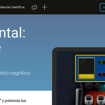
idación Científica
H
tal:
e
nto cognitivo
” y potencia tus