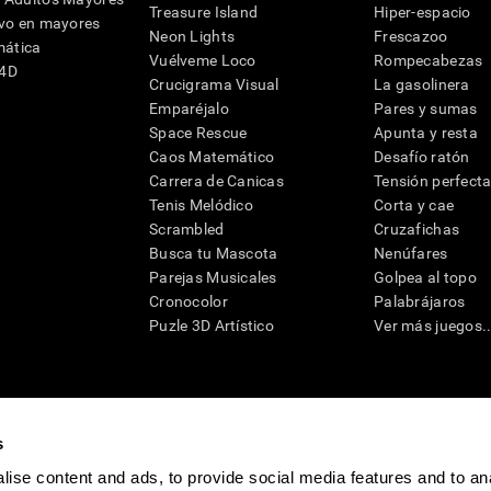
Treasure Island
Hiper-espacio
ivo en mayores
Neon Lights
Frescazoo
mática
Vuélveme Loco
Rompecabezas
G4D
Crucigrama Visual
La gasolinera
Emparéjalo
Pares y sumas
Space Rescue
Apunta y resta
Caos Matemático
Desafío ratón
Carrera de Canicas
Tensión perfect
Tenis Melódico
Corta y cae
Scrambled
Cruzafichas
Busca tu Mascota
Nenúfares
Parejas Musicales
Golpea al topo
Cronocolor
Palabrájaros
Puzle 3D Artístico
Ver más juegos..
s
raciones y deterioro cognitivo con el fin de ofrecer a un médico información pertinente p
un profesional de la salud cualificado), se pueden utilizar como ayuda para determinar si u
ise content and ads, to provide social media features and to an
eto). CogniFit no ofrece directamente un diagnóstico médico de ningún tipo. Un diagnóst