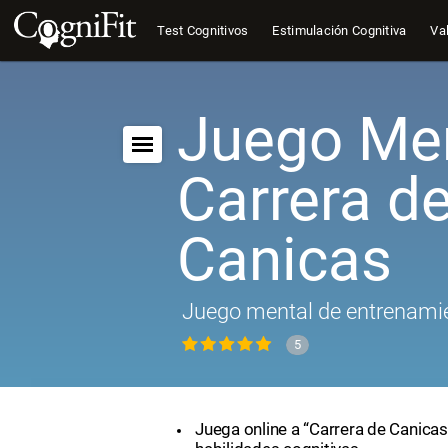
Test Cognitivos
Estimulación Cognitiva
Val
Juego Men
Carrera d
Canicas
Juego mental de entrenamie
5
Juega online a “Carrera de Canicas