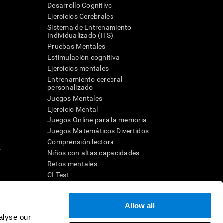
Desarrollo Cognitivo
Ejercicios Cerebrales
Sistema de Entrenamiento
Individualizado (ITS)
Pruebas Mentales
Estimulación cognitiva
Ejercicios mentales
Entrenamiento cerebral
a
personalizado
Juegos Mentales
Ejercicio Mental
Juegos Online para la memoria
Juegos Matemáticos Divertidos
Comprensión lectora
.
Niños con altas capacidades
Retos mentales
CI Test
Allow all
ara diseñar una intervención terapéutica apropiada. En un entorno
n individuo debe ser dirigido a una posterior evaluación
alyse our
ico de TDAH, dislexia, demencia o enfermedad similar sólo