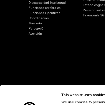
Discapacidad Intelectual
Estado cognit
Funciones cerebrales
Revisión siste
Funciones Ejecutivas
Taxonomía S
Coordinación
Memoria
Percepción
Atención
This website uses cookie
* Las evaluaciones de CogniFit están diseñadas para detectar alte
clínico, los resultados de CogniFit (cuando son interpretados por 
We use cookies to personal
neuropsicológica (por ejemplo, un examen neuropsicológico compl