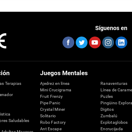
Síguenos en
ción
Juegos Mentales
las Terapias
Ajedrez en línea
Ranaventuras
Mini Crucigrama
Línea de Carame
denador
Fruit Frenzy
Puzles
Pipe Panic
Pingüino Explor
Crystal Miner
Dígitos
istica
Solitario
Zumbalú
res Saludables
Robo Factory
Explotaglobos
Ant Escape
Encrucijada
 Adultos Mayores