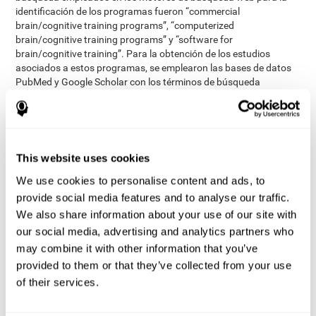
identificación de los programas fueron “commercial
brain/cognitive training programs”, “computerized
brain/cognitive training programs” y “software for
brain/cognitive training”. Para la obtención de los estudios
asociados a estos programas, se emplearon las bases de datos
PubMed y Google Scholar con los términos de búsqueda
“cognitive stimulation” OR “brain training” OR “cognitive
rehabilitation” OR “cognitive enhancement” OR “Brain fitness
software” OR “cognitive retention therapy” OR “computerized
cognitive behavioural therapy”. Estos términos se emplearon
tanto con el nombre de cada herramienta identificada, como sin
This website uses cookies
él. La búsqueda fue realizada en septiembre del 2015.
We use cookies to personalise content and ads, to
publicados en inglés, estar
Los estudios elegidos debían estar
provide social media features and to analyse our traffic.
revisados por pares, contener ensayos clínicos en personas
We also share information about your use of our site with
sanas mayores de 50 años y que se basasen en medidas
cognitivas
. Se excluyeron los abstracts de conferencias, otras
our social media, advertising and analytics partners who
poblaciones que no fueran adultos mayores sanos, que
may combine it with other information that you’ve
incluyeran personas con demencia, que emplearan videojuegos o
provided to them or that they’ve collected from your use
que la medida principal no fuera la cognitiva.
of their services.
revisores independientes
Dos
comprobaron los títulos y los
abstracts de los estudios relevantes. Se tuvo en cuenta