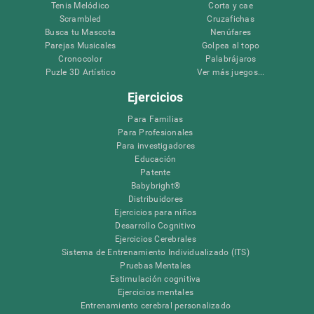
Tenis Melódico
Corta y cae
Scrambled
Cruzafichas
Busca tu Mascota
Nenúfares
Parejas Musicales
Golpea al topo
Cronocolor
Palabrájaros
Puzle 3D Artístico
Ver más juegos...
Ejercicios
Para Familias
Para Profesionales
Para investigadores
Educación
Patente
Babybright®
Distribuidores
Ejercicios para niños
Desarrollo Cognitivo
Ejercicios Cerebrales
Sistema de Entrenamiento Individualizado (ITS)
Pruebas Mentales
Estimulación cognitiva
Ejercicios mentales
Entrenamiento cerebral personalizado