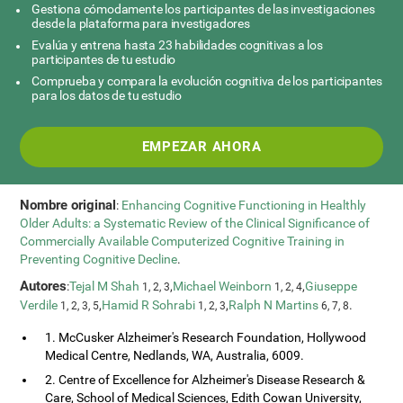
Gestiona cómodamente los participantes de las investigaciones
desde la plataforma para investigadores
Evalúa y entrena hasta 23 habilidades cognitivas a los
participantes de tu estudio
Comprueba y compara la evolución cognitiva de los participantes
para los datos de tu estudio
EMPEZAR AHORA
Nombre original
:
Enhancing Cognitive Functioning in Healthly
Older Adults: a Systematic Review of the Clinical Significance of
Commercially Available Computerized Cognitive Training in
Preventing Cognitive Decline
.
Autores
:
Tejal M Shah
,
Michael Weinborn
,
Giuseppe
1, 2, 3
1, 2, 4
Verdile
,
Hamid R Sohrabi
,
Ralph N Martins
.
1, 2, 3, 5
1, 2, 3
6, 7, 8
1. McCusker Alzheimer's Research Foundation, Hollywood
Medical Centre, Nedlands, WA, Australia, 6009.
2. Centre of Excellence for Alzheimer's Disease Research &
Care, School of Medical Sciences, Edith Cowan University,