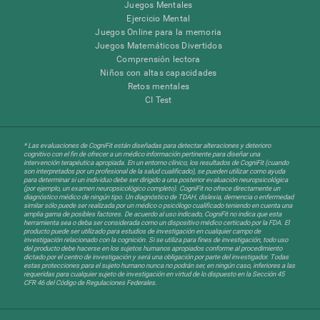
Juegos Mentales
Ejercicio Mental
Juegos Online para la memoria
Juegos Matemáticos Divertidos
Comprensión lectora
Niños con altas capacidades
Retos mentales
CI Test
* Las evaluaciones de CogniFit están diseñadas para detectar alteraciones y deterioro
cognitivo con el fin de ofrecer a un médico información pertinente para diseñar una
intervención terapéutica apropiada. En un entorno clínico, los resultados de CogniFit (cuando
son interpretados por un profesional de la salud cualificado), se pueden utilizar como ayuda
para determinar si un individuo debe ser dirigido a una posterior evaluación neuropsicológica
(por ejemplo, un examen neuropsicológico completo). CogniFit no ofrece directamente un
diagnóstico médico de ningún tipo. Un diagnóstico de TDAH, dislexia, demencia o enfermedad
similar sólo puede ser realizada por un médico o psicólogo cualificado teniendo en cuenta una
amplia gama de posibles factores. De acuerdo al uso indicado, CogniFit no indica que esta
herramienta sea o deba ser considerada como un dispositivo médico certicado por la FDA. El
producto puede ser utilizado para estudios de investigación en cualquier campo de
investigación relacionado con la cognición. Si se utiliza para fines de investigación, todo uso
del producto debe hacerse en los sujetos humanos apropiados conforme al procedimiento
dictado por el centro de investigación y será una obligación por parte del investigador. Todas
estas protecciones para el sujeto humano nunca no podrán ser, en ningún caso, inferiores a las
requeridas para cualquier sujeto de investigación en virtud de lo dispuesto en la Sección 45
CFR 46 del Código de Regulaciones Federales.