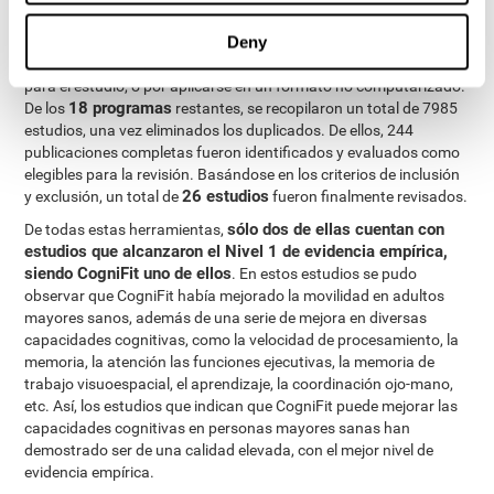
Tras toda la revisión, se identificaron un total de 32 programas
Deny
comercializados de entrenamiento cerebral, de los cuales 14
fueron excluidos por no estar dirigidos a la población de interés
para el estudio, o por aplicarse en un formato no computarizado.
18 programas
De los
restantes, se recopilaron un total de 7985
estudios, una vez eliminados los duplicados. De ellos, 244
publicaciones completas fueron identificados y evaluados como
elegibles para la revisión. Basándose en los criterios de inclusión
26 estudios
y exclusión, un total de
fueron finalmente revisados.
sólo dos de ellas cuentan con
De todas estas herramientas,
estudios que alcanzaron el Nivel 1 de evidencia empírica,
siendo CogniFit uno de ellos
. En estos estudios se pudo
observar que CogniFit había mejorado la movilidad en adultos
mayores sanos, además de una serie de mejora en diversas
capacidades cognitivas, como la velocidad de procesamiento, la
memoria, la atención las funciones ejecutivas, la memoria de
trabajo visuoespacial, el aprendizaje, la coordinación ojo-mano,
etc. Así, los estudios que indican que CogniFit puede mejorar las
capacidades cognitivas en personas mayores sanas han
demostrado ser de una calidad elevada, con el mejor nivel de
evidencia empírica.