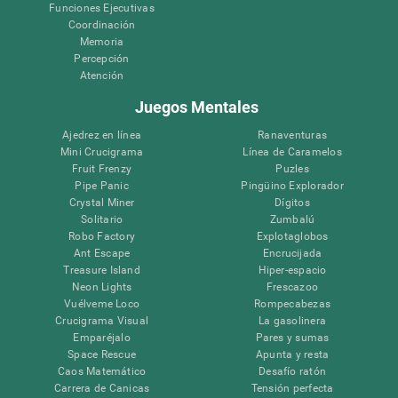
Funciones Ejecutivas
Coordinación
Memoria
Percepción
Atención
Juegos Mentales
Ajedrez en línea
Ranaventuras
Mini Crucigrama
Línea de Caramelos
Fruit Frenzy
Puzles
Pipe Panic
Pingüino Explorador
Crystal Miner
Dígitos
Solitario
Zumbalú
Robo Factory
Explotaglobos
Ant Escape
Encrucijada
Treasure Island
Hiper-espacio
Neon Lights
Frescazoo
Vuélveme Loco
Rompecabezas
Crucigrama Visual
La gasolinera
Emparéjalo
Pares y sumas
Space Rescue
Apunta y resta
Caos Matemático
Desafío ratón
Carrera de Canicas
Tensión perfecta