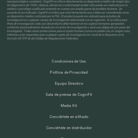
neuropsicológico completo). CogniFit no ofrece directamente un diagnóstico médico de ningún tipo.
Un diagnóstico de TDAH, dislexia, demencia o enfermedad similar sólo puede ser realizada por un
médico o psicólogo cualificado teniendo en cuenta una amplia gama de posibles factores. De
acuerdo al uso indicado, CogniFit no indica que esta herramienta sea o deba ser considerada como
un dispositivo médico certicado por la FDA. El producto puede ser utilizado para estudios de
investigación en cualquier campo de investigación relacionado con la cognición. Si se utiliza para
fines de investigación, todo uso del producto debe hacerse en los sujetos humanos apropiados
conforme al procedimiento dictado por el centro de investigación y será una obligación por parte del
investigador. Todas estas protecciones para el sujeto humano nunca no podrán ser, en ningún caso,
inferiores a las requeridas para cualquier sujeto de investigación en virtud de lo dispuesto en la
Sección 45 CFR 46 del Código de Regulaciones Federales.
Condiciones de Uso
Política de Privacidad
Equipo Directivo
Sala de prensa de CogniFit
Media Kit
Conviértete en afiliado
Conviértete en distribuidor