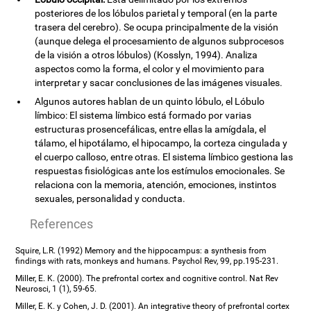
posteriores de los lóbulos parietal y temporal (en la parte
trasera del cerebro). Se ocupa principalmente de la visión
(aunque delega el procesamiento de algunos subprocesos
de la visión a otros lóbulos) (Kosslyn, 1994). Analiza
aspectos como la forma, el color y el movimiento para
interpretar y sacar conclusiones de las imágenes visuales.
Algunos autores hablan de un quinto lóbulo, el Lóbulo
límbico: El sistema límbico está formado por varias
estructuras prosencefálicas, entre ellas la amígdala, el
tálamo, el hipotálamo, el hipocampo, la corteza cingulada y
el cuerpo calloso, entre otras. El sistema límbico gestiona las
respuestas fisiológicas ante los estímulos emocionales. Se
relaciona con la memoria, atención, emociones, instintos
sexuales, personalidad y conducta.
References
Squire, L.R. (1992) Memory and the hippocampus: a synthesis from
findings with rats, monkeys and humans. Psychol Rev, 99, pp.195-231.
Miller, E. K. (2000). The prefrontal cortex and cognitive control. Nat Rev
Neurosci, 1 (1), 59-65.
Miller, E. K. y Cohen, J. D. (2001). An integrative theory of prefrontal cortex