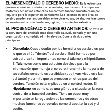
EL MESENCÉFALO O CEREBRO MEDIO:
Es la estructura
que une el cerebro posterior con el anterior, conduciendo los impulsos
motores y sensitivos entre ellos. Su correcto funcionamiento es un pre-
requisito para la experiencia consciente. Las lesiones en este área del
cerebro pueden ser responsables, entre otras cosas, de algunos trastornos
del movimiento como temblores, rigidez, movimientos extraños…
EL PROSENCÉFALO O CEREBRO ANTERIOR:
Se trata de
la estructura del encéfalo más desarrollada, evolucionada y con una
organización y complejidad más elevada. Consta de dos partes
principales:
Diencéfalo:
Queda oculto por los hemisferios cerebrales, por
lo que se sitúa ""dentro"" del cerebro. Está formado por
estructuras tan importantes como el tálamo y el hipotálamo.
El
Tálamo
es como una estación de relevo para la
información que maneja el cerebro: transmite la mayoría de
las señales sensoriales percibidas (auditivas, visuales y las
del tacto) y permite que se procesen en otras partes del
cerebro. También está implicado en el control motor. El
Hipotálamo
, en cambio, es una glándula situada en la zona
central de la base del cerebro. Tiene un papel muy
importante en la regulación de las emociones y de otras
muchas funciones corporales como el apetito, la sed y el
sueño.