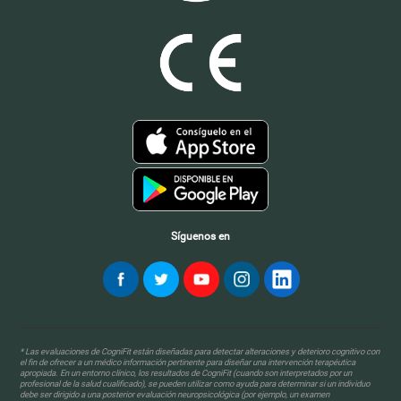
Síguenos en
* Las evaluaciones de CogniFit están diseñadas para detectar alteraciones y deterioro cognitivo con
el fin de ofrecer a un médico información pertinente para diseñar una intervención terapéutica
apropiada. En un entorno clínico, los resultados de CogniFit (cuando son interpretados por un
profesional de la salud cualificado), se pueden utilizar como ayuda para determinar si un individuo
debe ser dirigido a una posterior evaluación neuropsicológica (por ejemplo, un examen