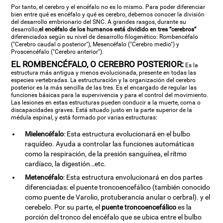
Por tanto, el cerebro y el encéfalo no es lo mismo. Para poder diferenciar
bien entre qué es encéfalo y qué es cerebro, debemos conocer la división
del desarrollo embrionario del SNC. A grandes rasgos, durante su
desarrollo,
el encéfalo de los humanos está dividido en tres “cerebros”
diferenciados según su nivel de desarrollo filogenético: Rombencéfalo
("Cerebro caudal o posterior"), Mesencéfalo ("Cerebro medio") y
Proscencéfalo ("Cerebro anterior").
EL ROMBENCÉFALO, O CEREBRO POSTERIOR:
Es la
estructura más antigua y menos evolucionada, presente en todas las
especies vertebradas. La estructuración y la organización del cerebro
posterior es la más sencilla de las tres. Es el encargado de regular las
funciones básicas para la supervivencia y para el control del movimiento.
Las lesiones en estas estructuras pueden conducir a la muerte, coma o
discapacidades graves. Está situado justo en la parte superior de la
médula espinal, y está formado por varias estructuras:
Mielencéfalo
: Esta estructura evolucionará en el bulbo
raquídeo. Ayuda a controlar las funciones automáticas
como la respiración, de la presión sanguínea, el rítmo
cardíaco, la digestión…etc.
Metencéfalo
: Esta estructura envolucionará en dos partes
diferenciadas: el puente troncoencefálico (también conocido
como puente de Varolio, protuberancia anular o cerbral). y el
cerebelo. Por su parte, el
puente troncoencefálico
es la
porción del tronco del encéfalo que se ubica entre el bulbo