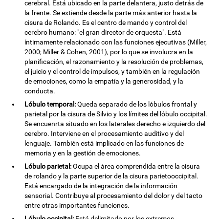
cerebral. Está ubicado en la parte delantera, justo detrás de
la frente. Se extiende desde la parte más anterior hasta la
cisura de Rolando. Es el centro de mando y control del
cerebro humano: "el gran director de orquesta". Está
íntimamente relacionado con las funciones ejecutivas (Miller,
2000; Miller & Cohen, 2001), por lo que se involucra en la
planificación, el razonamiento y la resolución de problemas,
el juicio y el control de impulsos, y también en la regulación
de emociones, como la empatía y la generosidad, y la
conducta.
Lóbulo temporal:
Queda separado de los lóbulos frontal y
parietal por la cisura de Silvio y los límites del lóbulo occipital.
Se encuenrta situado en los laterales derecho e izquierdo del
cerebro. Interviene en el procesamiento auditivo y del
lenguaje. También está implicado en las funciones de
memoria y en la gestión de emociones.
Lóbulo parietal:
Ocupa el área comprendida entre la cisura
de rolando y la parte superior de la cisura parietooccipital.
Está encargado de la integración de la información
sensorial. Contribuye al procesamiento del dolor y del tacto
entre otras importantes funciones.
Lóbulo occipital:
Está delimitado por los extremos