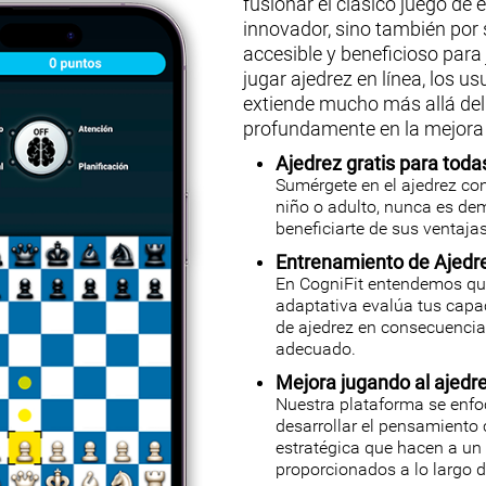
fusionar el clásico juego de
innovador, sino también por
accesible y beneficioso para 
jugar ajedrez en línea, los u
extiende mucho más allá del
profundamente en la mejora c
Ajedrez gratis para toda
Sumérgete en el ajedrez con
niño o adulto, nunca es de
beneficiarte de sus ventajas
Entrenamiento de Ajedr
En CogniFit entendemos qu
adaptativa evalúa tus capa
de ajedrez en consecuencia,
adecuado.
Mejora jugando al ajedr
Nuestra plataforma se enfoc
desarrollar el pensamiento c
estratégica que hacen a un 
proporcionados a lo largo d