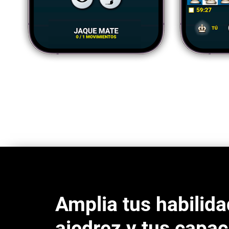
Amplia tus habilid
ajedrez y tus capa