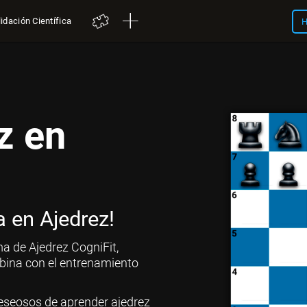
idación Científica
H
z en
a en Ajedrez!
ma de Ajedrez CogniFit,
mbina con el entrenamiento
eseosos de aprender ajedrez