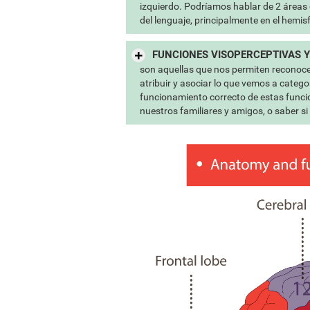
izquierdo. Podríamos hablar de 2 áreas 
del lenguaje, principalmente en el hemisf
FUNCIONES VISOPERCEPTIVAS Y
son aquellas que nos permiten reconocer
atribuir y asociar lo que vemos a catego
funcionamiento correcto de estas funcio
nuestros familiares y amigos, o saber si