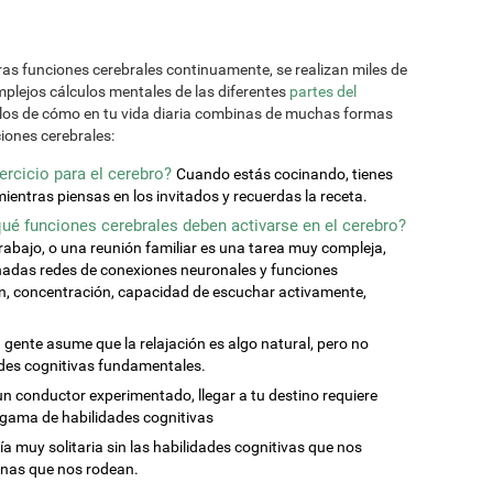
tras funciones cerebrales continuamente, se realizan miles de
mplejos cálculos mentales de las diferentes
partes del
los de cómo en tu vida diaria combinas de muchas formas
iones cerebrales:
rcicio para el cerebro?
Cuando estás cocinando, tienes
mientras piensas en los invitados y recuerdas la receta.
 qué funciones cerebrales deben activarse en el cerebro?
trabajo, o una reunión familiar es una tarea muy compleja,
inadas redes de conexiones neuronales y funciones
ón, concentración, capacidad de escuchar activamente,
 gente asume que la relajación es algo natural, pero no
ades cognitivas fundamentales.
 un conductor experimentado, llegar a tu destino requiere
 gama de habilidades cognitivas
ía muy solitaria sin las habilidades cognitivas que nos
onas que nos rodean.