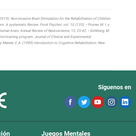
 (2019). Non-invasive Brain Stimulation for the Rehabilitation of Children
 A systematic Review. Front Psychol. vol. 10 (135). • Posner, M. I. y
 human brain. Annual Review of Neuroscience, 13, 25-42. • Sohlberg, M.
tion-training program. Journal of Clinical and Experimental
y Mateer, C.A. (1989) Introduction to Cognitive Rehabilitation. New
Síguenos en
ción
Juegos Mentales