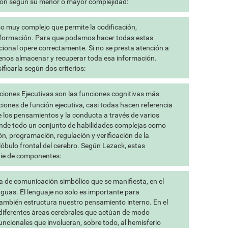
ción según su menor o mayor complejidad:
o muy complejo que permite la codificación,
nformación. Para que podamos hacer todas estas
ional opere correctamente. Si no se presta atención a
enos almacenar y recuperar toda esa información.
icarla según dos criterios:
iones Ejecutivas son las funciones cognitivas más
iones de función ejecutiva, casi todas hacen referencia
de los pensamientos y la conducta a través de varios
ende todo un conjunto de habilidades complejas como
ión, programación, regulación y verificación de la
 lóbulo frontal del cerebro. Según Lezack, estas
rie de componentes:
a de comunicación simbólico que se manifiesta, en el
nguas. El lenguaje no solo es importante para
mbién estructura nuestro pensamiento interno. En el
 diferentes áreas cerebrales que actúan de modo
ncionales que involucran, sobre todo, al hemisferio