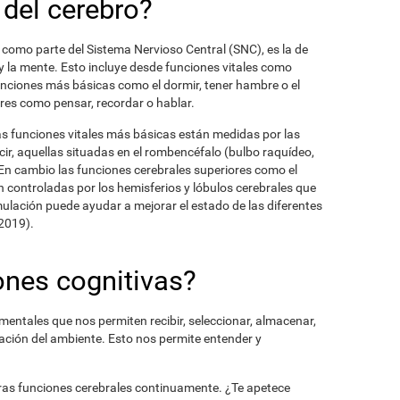
 del cerebro?
 como parte del Sistema Nervioso Central (SNC), es la de
y la mente. Esto incluye desde funciones vitales como
funciones más básicas como el dormir, tener hambre o el
ores como pensar, recordar o hablar.
s funciones vitales más básicas están medidas por las
ir, aquellas situadas en el rombencéfalo (bulbo raquídeo,
 En cambio las funciones cerebrales superiores como el
 controladas por los hemisferios y lóbulos cerebrales que
mulación puede ayudar a mejorar el estado de las diferentes
 2019).
ones cognitivas?
mentales que nos permiten recibir, seleccionar, almacenar,
mación del ambiente. Esto nos permite entender y
stras funciones cerebrales continuamente. ¿Te apetece