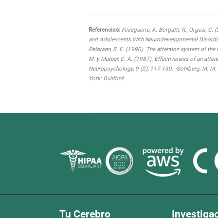
Referencias:
Finisguerra, A. Borgatti, R., Urgesi, C.
and Adolescents With Neurodevelopmental Disorders:
Petersen, S. E. (1990). The attention system of the
M. y Mateer, C. A. (1987). Effectiveness of an atten
Neuropsychology, 9 (2), 117-130. •Sohlberg, M. M. 
York: Guilford.
Tu Cerebro
Investiga