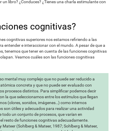
r un libro? ¿Conduces? ¿Tienes una charla estimulante con
nciones cognitivas?
s cognitivas superiores nos estamos refiriendo a las
a entender e interaccionar con el mundo. A pesar de que a
, tenemos que tener en cuenta de las funciones cognitivas
solapan. Veamos cuáles son las funciones cognitivas
so mental muy complejo que no puede ser reducido a
anatómica concreta y que no puede ser evaluado con
os procesos distintos. Para simplificar podemos decir
con la que seleccionamos entre los estímulos que llegan
rnos (olores, sonidos, imágenes…) como internos
 son útiles y adecuados para realizar una actividad
de todo un conjunto de procesos, que varían en
 el resto de funciones cognitivas adecuadamente.
y Mateer (Sohlberg & Mateer, 1987; Sohlberg & Mateer,