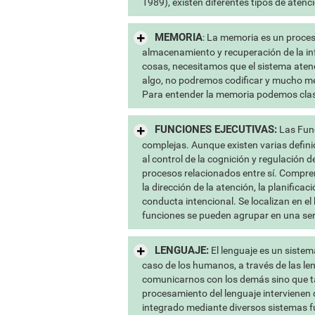
1989), existen diferentes tipos de aten
MEMORIA
: La memoria es un proces
almacenamiento y recuperación de la i
cosas, necesitamos que el sistema atenc
algo, no podremos codificar y mucho m
Para entender la memoria podemos clasif
FUNCIONES EJECUTIVAS:
Las Func
complejas. Aunque existen varias definic
al control de la cognición y regulación 
procesos relacionados entre sí. Compr
la dirección de la atención, la planificac
conducta intencional. Se localizan en el
funciones se pueden agrupar en una se
LENGUAJE:
El lenguaje es un sistem
caso de los humanos, a través de las le
comunicarnos con los demás sino que ta
procesamiento del lenguaje intervienen
integrado mediante diversos sistemas fu