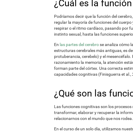
¿Cuál es la función
Podríamos decir que la función del cerebro,
regular la mayoría de funciones del cuerpo 
respirar o el ritmo cardíaco, pasando por 
instinto sexual, hasta las funciones superi
En
las partes del cerebro
se analiza cómo la
estructuras cerebrales más antiguas, es dec
protuberancia, cerebelo) y el mesencéfalo.
razonamiento la memoria, la atención están
forman parte del córtex. Una correcta esti
capacidades cognitivas (Finisguerra et al.,
¿Qué son las funci
Las funciones cognitivas son los procesos 
transformar, elaborar y recuperar la infor
relacionarnos con el mundo que nos rodea.
En el curso de un solo día, utilizamos nue