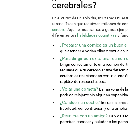
cerebrales?
En el curso de un solo día, utilizamos nues
tareas físicas que requieren millones de co
cerebro
. Aquí te mostramos algunos ejemp
diferentes tus
habilidades cognitivas
y func
¿Preparar una comida es un buen eje
que atender a varias ollas y cazuelas, 
¿Para dirigir con éxito una reunión
Dirigir correctamente una reunión del 
requiere que tu cerebro active determ
cerebrales relacionadas con la atenci
rapidez de respuesta, etc..
¿Volar una cometa?
La mayoría de la
podrías relajarte sin algunas capacid
¿Conducir un coche?
Incluso si eres
habilidad, concentración y una amplia
¿Reunirse con un amigo?
La vida ser
permiten conocer y saludar a las pers