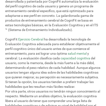
desarrollada y patentada por CogniFit automatiza la evaluación
del perfil cognitivo de cada usuario y genera un programa de
entrenamiento cerebral específico, que está optimizado para
adaptarse a ese perfil en concreto. La galardonada gama de
productos de entrenamiento cerebral de CogniFit se basa en
estas tecnologías básicas, en la Evaluación Cognitiva y en el ITS
™ (Sistema de Entrenamiento Individualizado).
CogniFit
Ejercicio Cerebral
ha desarrollado la tecnología de
Evaluación Cognitiva adecuada para establecer objetivamente el
perfil cognitivo único del usuario antes de que comience el
entrenamiento, para así lograr una óptima
salud mental
y
cerebral. La evaluación clasifica cada
capacidad cognitiva
del
usuario, como la memoria, desde la más fuerte a la más débil,
determinando el peso relativo de cada habilidad. Aunque algunos
usuarios tengan alguna idea sobre de las habilidades cognitivas
que quieren mejorar, su percepción es necesariamente subjetiva.
Si tienen la opción, los usuarios tienden a preferir trabajar las
habilidades que les resultan más fáciles realizar.
Por otra parte, otros usuarios no tendrán ningun conocimiento al
respecto. Mediante un análisis objetivo, la evaluación cognitiva
libera al usuario de tener que comprender una larga lista de
habilidades cognitivas o de adivinar su nivel de habilidad por el