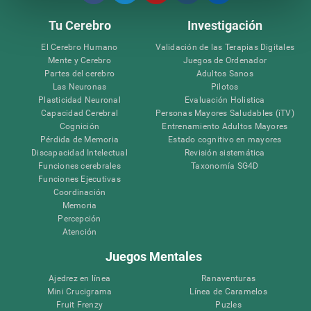
Tu Cerebro
Investigación
El Cerebro Humano
Validación de las Terapias Digitales
Mente y Cerebro
Juegos de Ordenador
Partes del cerebro
Adultos Sanos
Las Neuronas
Pilotos
Plasticidad Neuronal
Evaluación Holistica
Capacidad Cerebral
Personas Mayores Saludables (iTV)
Cognición
Entrenamiento Adultos Mayores
Pérdida de Memoria
Estado cognitivo en mayores
Discapacidad Intelectual
Revisión sistemática
Funciones cerebrales
Taxonomía SG4D
Funciones Ejecutivas
Coordinación
Memoria
Percepción
Atención
Juegos Mentales
Ajedrez en línea
Ranaventuras
Mini Crucigrama
Línea de Caramelos
Fruit Frenzy
Puzles