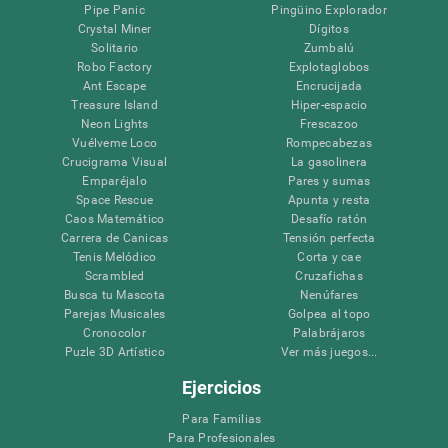
Pipe Panic
Pingüino Explorador
Crystal Miner
Dígitos
Solitario
Zumbalú
Robo Factory
Explotaglobos
Ant Escape
Encrucijada
Treasure Island
Hiper-espacio
Neon Lights
Frescazoo
Vuélveme Loco
Rompecabezas
Crucigrama Visual
La gasolinera
Emparéjalo
Pares y sumas
Space Rescue
Apunta y resta
Caos Matemático
Desafío ratón
Carrera de Canicas
Tensión perfecta
Tenis Melódico
Corta y cae
Scrambled
Cruzafichas
Busca tu Mascota
Nenúfares
Parejas Musicales
Golpea al topo
Cronocolor
Palabrájaros
Puzle 3D Artístico
Ver más juegos...
Ejercicios
Para Familias
Para Profesionales