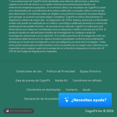
* Las evaluaciones de CogniFit están diseñadas para detectar alteraciones y deterioro
cognitivo con el fin de ofrecer a un médico información pertinente para diseñar una
intervención terapéutica apropiada. En un entorno clínico, los resultados de CogniFit (cuando
son interpretados por un profesional de la salud cualificado), se pueden utilizar como ayuda
para determinar si un individuo debe ser dirigido a una posterior evaluación neuropsicológica
(por ejemplo, un examen neuropsicológico completo). CogniFit no ofrece directamente un
diagnóstico médico de ningún tipo. Un diagnóstico de TDAH, dislexia, demencia o enfermedad
similar sólo puede ser realizada por un médico o psicólogo cualificado teniendo en cuenta una
amplia gama de posibles factores. De acuerdo al uso indicado, CogniFit no indica que esta
herramienta sea o deba ser considerada como un dispositivo médico certicado por la FDA. El
producto puede ser utilizado para estudios de investigación en cualquier campo de
investigación relacionado con la cognición. Si se utiliza para fines de investigación, todo uso
del producto debe hacerse en los sujetos humanos apropiados conforme al procedimiento
dictado por el centro de investigación y será una obligación por parte del investigador. Todas
estas protecciones para el sujeto humano nunca no podrán ser, en ningún caso, inferiores a las
requeridas para cualquier sujeto de investigación en virtud de lo dispuesto en la Sección 45
CFR 46 del Código de Regulaciones Federales.
Condiciones de Uso
Política de Privacidad
Equipo Directivo
Sala de prensa de CogniFit
Media Kit
Conviértete en afiliado
Conviértete en distribuidor
Contacto
Ayuda
Declaración de Accesibilidad
Centro de Confianza
¿Necesitas ayuda?
CogniFit Inc © 2026
ESTADOS UNIDOS