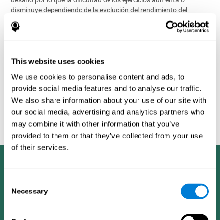
disminuye dependiendo de la evolución del rendimiento del
usuario.
Uno de los factores utilizados en la evaluación cognitiva para
determinar el perfil cognitivo del usuario es una comparación con
el rendimiento de los perfiles de otros usuarios
demográficamente similares, identificándose éstos por variables
This website uses cookies
como la edad y el sexo. Lo que faculta la objetividad de la
We use cookies to personalise content and ads, to
evaluación es la inmensa base de datos de CogniFit que contiene
provide social media features and to analyse our traffic.
la información obtenida de muchos usuarios diferentes. Este
conjunto de información es compartida por todos los productos
We also share information about your use of our site with
de ejercicio cerebral de CogniFit, permitiendo así la elaboración de
our social media, advertising and analytics partners who
los datos estadísticos que posibilitan analizar a cada usuario y
may combine it with other information that you’ve
generar una retroalimentación positiva.
provided to them or that they’ve collected from your use
of their services.
Consent
Necessary
Selection