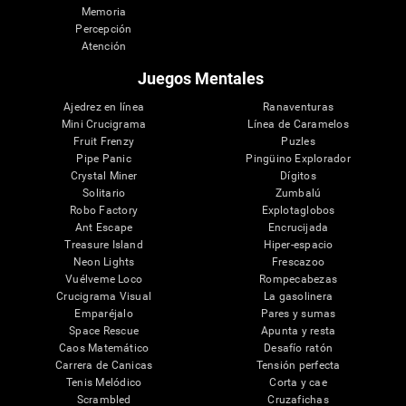
Memoria
Percepción
Atención
Juegos Mentales
Ajedrez en línea
Ranaventuras
Mini Crucigrama
Línea de Caramelos
Fruit Frenzy
Puzles
Pipe Panic
Pingüino Explorador
Crystal Miner
Dígitos
Solitario
Zumbalú
Robo Factory
Explotaglobos
Ant Escape
Encrucijada
Treasure Island
Hiper-espacio
Neon Lights
Frescazoo
Vuélveme Loco
Rompecabezas
Crucigrama Visual
La gasolinera
Emparéjalo
Pares y sumas
Space Rescue
Apunta y resta
Caos Matemático
Desafío ratón
Carrera de Canicas
Tensión perfecta
Tenis Melódico
Corta y cae
Scrambled
Cruzafichas