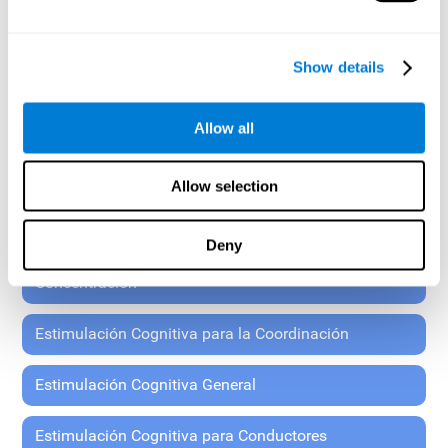
y en la reserva cerebral para mejorar el rendimiento de
las funciones mentales mediante técnicas y ejercicios
organizados de modo sistemático.
Todos los instrumentos de estimulación cognitiva que
Show details
encontrarás en la plataforma para familias de CogniFit
están estandarizados para niños a partir de 7 años,
jóvenes, adolescentes, y adultos mayores.
Allow all
Estimulación Cognitiva Mayores de 65
Allow selection
Estimulación Cognitiva para la Comprensión Lectora
Deny
Estimulación Cognitiva para la Atención y
Concentración
Estimulación Cognitiva para la Coordinación
Estimulación Cognitiva General
Estimulación Cognitiva para Conductores