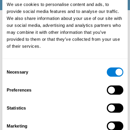
We use cookies to personalise content and ads, to
provide social media features and to analyse our traffic.
We also share information about your use of our site with
ESTIMULACIÓN COGNITIVA DE TU
our social media, advertising and analytics partners who
FAMILIA:
may combine it with other information that you’ve
provided to them or that they’ve collected from your use
La plataforma para familias de CogniFit consta de
baterías de ejercicios mentales en forma de entretenidos
of their services.
juegos automatizados. Esta tecnología está dirigida al
entrenamiento cognitivo de las familias. Es un recurso
para familias que, mediante los datos cognitivos
Consent
obtenidos a través de la exploración y la estandarización
de las puntuaciones en función de la edad y el sexo,
Necessary
Selection
permite a las familias:
Entender la situación cognitiva particular de cada miembro de
la familia.
Preferences
Configurar y personalizar los entrenamientos cognitivos
adaptándose a las necesidades de cada familiar.
Realizar los diferentes entrenamientos personalizados
Statistics
asignados a los miembros de la familia.
Monitorizar los resultados cognitivos.
La estimulación cognitiva está basada en la plasticidad
Marketing