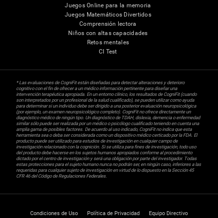
Juegos Online para la memoria
Juegos Matemáticos Divertidos
Comprensión lectora
Niños con altas capacidades
Retos mentales
CI Test
* Las evaluaciones de CogniFit están diseñadas para detectar alteraciones y deterioro
cognitivo con el fin de ofrecer a un médico información pertinente para diseñar una
intervención terapéutica apropiada. En un entorno clínico, los resultados de CogniFit (cuando
son interpretados por un profesional de la salud cualificado), se pueden utilizar como ayuda
para determinar si un individuo debe ser dirigido a una posterior evaluación neuropsicológica
(por ejemplo, un examen neuropsicológico completo). CogniFit no ofrece directamente un
diagnóstico médico de ningún tipo. Un diagnóstico de TDAH, dislexia, demencia o enfermedad
similar sólo puede ser realizada por un médico o psicólogo cualificado teniendo en cuenta una
amplia gama de posibles factores. De acuerdo al uso indicado, CogniFit no indica que esta
herramienta sea o deba ser considerada como un dispositivo médico certicado por la FDA. El
producto puede ser utilizado para estudios de investigación en cualquier campo de
investigación relacionado con la cognición. Si se utiliza para fines de investigación, todo uso
del producto debe hacerse en los sujetos humanos apropiados conforme al procedimiento
dictado por el centro de investigación y será una obligación por parte del investigador. Todas
estas protecciones para el sujeto humano nunca no podrán ser, en ningún caso, inferiores a las
requeridas para cualquier sujeto de investigación en virtud de lo dispuesto en la Sección 45
CFR 46 del Código de Regulaciones Federales.
Condiciones de Uso
Política de Privacidad
Equipo Directivo