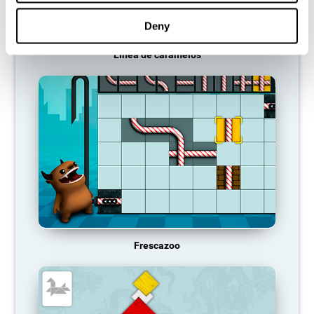
Deny
Línea de caramelos
Frescazoo