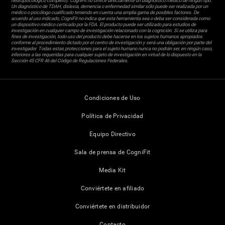
neuropsicológico completo). CogniFit no ofrece directamente un diagnóstico médico de ningún tipo.
Un diagnóstico de TDAH, dislexia, demencia o enfermedad similar sólo puede ser realizada por un
médico o psicólogo cualificado teniendo en cuenta una amplia gama de posibles factores. De
acuerdo al uso indicado, CogniFit no indica que esta herramienta sea o deba ser considerada como
un dispositivo médico certicado por la FDA. El producto puede ser utilizado para estudios de
investigación en cualquier campo de investigación relacionado con la cognición. Si se utiliza para
fines de investigación, todo uso del producto debe hacerse en los sujetos humanos apropiados
conforme al procedimiento dictado por el centro de investigación y será una obligación por parte del
investigador. Todas estas protecciones para el sujeto humano nunca no podrán ser, en ningún caso,
inferiores a las requeridas para cualquier sujeto de investigación en virtud de lo dispuesto en la
Sección 45 CFR 46 del Código de Regulaciones Federales.
Condiciones de Uso
Política de Privacidad
Equipo Directivo
Sala de prensa de CogniFit
Media Kit
Conviértete en afiliado
Conviértete en distribuidor
Contacto