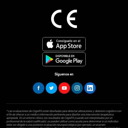
Síguenos en
* Las evaluaciones de CogniFit están diseñadas para detectar alteraciones y deterioro cognitivo con
el fin de ofrecer a un médico información pertinente para diseñar una intervención terapéutica
apropiada. En un entorno clínico, los resultados de CogniFit (cuando son interpretados por un
profesional de la salud cualificado), se pueden utilizar como ayuda para determinar si un individuo
debe ser dirigido a una posterior evaluación neuropsicológica (por ejemplo, un examen