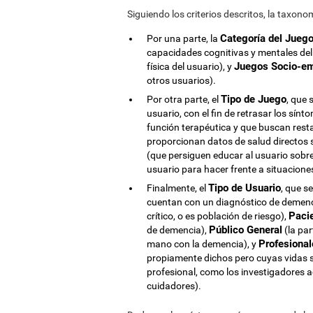
Siguiendo los criterios descritos, la taxon
Categoría del Jueg
Por una parte, la
capacidades cognitivas y mentales del
Juegos Socio-e
física del usuario), y
otros usuarios).
Tipo de Juego
Por otra parte, el
, que 
usuario, con el fin de retrasar los sín
función terapéutica y que buscan resta
proporcionan datos de salud directos s
(que persiguen educar al usuario sobr
usuario para hacer frente a situacione
Tipo de Usuario
Finalmente, el
, que s
cuentan con un diagnóstico de demenci
Paci
crítico, o es población de riesgo),
Público General
de demencia),
(la par
Profesional
mano con la demencia), y
propiamente dichos pero cuyas vidas 
profesional, como los investigadores a
cuidadores).