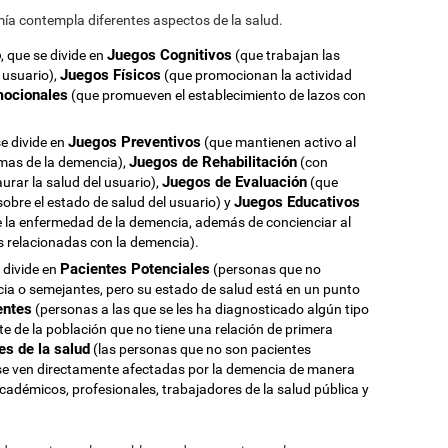
omía contempla diferentes aspectos de la salud.
o
Juegos Cognitivos
, que se divide en
(que trabajan las
Juegos Físicos
 usuario),
(que promocionan la actividad
mocionales
(que promueven el establecimiento de lazos con
Juegos Preventivos
se divide en
(que mantienen activo al
Juegos de Rehabilitación
tomas de la demencia),
(con
Juegos de Evaluación
urar la salud del usuario),
(que
Juegos Educativos
obre el estado de salud del usuario) y
e la enfermedad de la demencia, además de concienciar al
s relacionadas con la demencia).
Pacientes Potenciales
e divide en
(personas que no
a o semejantes, pero su estado de salud está en un punto
entes
(personas a las que se les ha diagnosticado algún tipo
te de la población que no tiene una relación de primera
es de la salud
(las personas que no son pacientes
se ven directamente afectadas por la demencia de manera
cadémicos, profesionales, trabajadores de la salud pública y