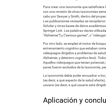
Para crear una taxonomía que satisficiera
con una revisión de otras taxonomías seme
cabo por Sawyer y Smith, dentro del proyec
Las publicaciones revisadas se recopilaron
Scholar y otras bases de datos académicas,
Springer Link. Las palabras claves utilizad
“Alzheimer”] y [“serious games”, o “videoga
Por otro lado, se empleó el motor de búsque
entrenamiento cognitivo que estaban comerc
videojuegos dirigidos a problemas de salu
Alzheimer, y deterioro cognitivo leve). Tod
Aquellos videojuegos que tenían potencial,
pares fueron excluidos de la taxonomía, pe
La taxonomía debía poder encuadrar a los ju
(es decir, a qué aspecto de la salud afecta), e
usuario (es decir, a qué usuario está dirigid
Aplicación y concl