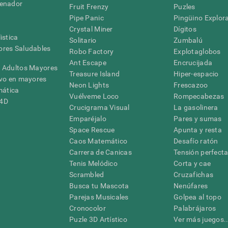
denador
Fruit Frenzy
Puzles
Pipe Panic
Pingüino Explor
Crystal Miner
Dígitos
istica
Solitario
Zumbalú
res Saludables
Robo Factory
Explotaglobos
Ant Escape
Encrucijada
 Adultos Mayores
Treasure Island
Hiper-espacio
ivo en mayores
Neon Lights
Frescazoo
mática
Vuélveme Loco
Rompecabezas
G4D
Crucigrama Visual
La gasolinera
Emparéjalo
Pares y sumas
Space Rescue
Apunta y resta
Caos Matemático
Desafío ratón
Carrera de Canicas
Tensión perfect
Tenis Melódico
Corta y cae
Scrambled
Cruzafichas
Busca tu Mascota
Nenúfares
Parejas Musicales
Golpea al topo
Cronocolor
Palabrájaros
Puzle 3D Artístico
Ver más juegos..