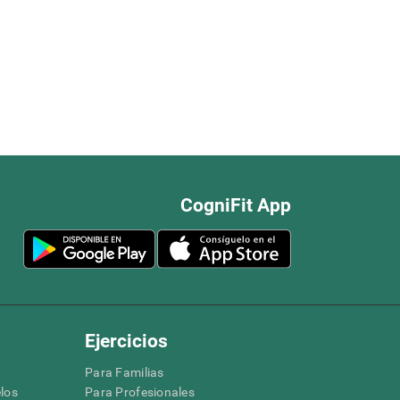
CogniFit App
Ejercicios
Para Familias
los
Para Profesionales