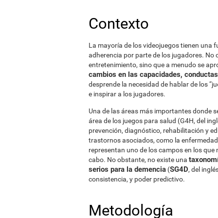
Contexto
La mayoría de los videojuegos tienen una f
adherencia por parte de los jugadores. No 
entretenimiento, sino que a menudo se apr
cambios en las capacidades, conductas,
desprende la necesidad de hablar de los “j
e inspirar a los jugadores.
Una de las áreas más importantes donde se
área de los juegos para salud (G4H, del ing
prevención, diagnóstico, rehabilitación y 
trastornos asociados, como la enfermeda
representan uno de los campos en los que m
taxonom
cabo. No obstante, no existe una
serios para la demencia
SG4D
(
, del ingl
consistencia, y poder predictivo.
Metodología