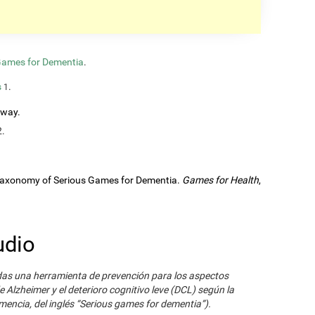
Games for Dementia
.
s
.
1
rway.
2.
A Taxonomy of Serious Games for Dementia.
Games for Health
,
udio
das una herramienta de prevención para los aspectos
 Alzheimer y el deterioro cognitivo leve (DCL) según la
encia, del inglés “Serious games for dementia”).