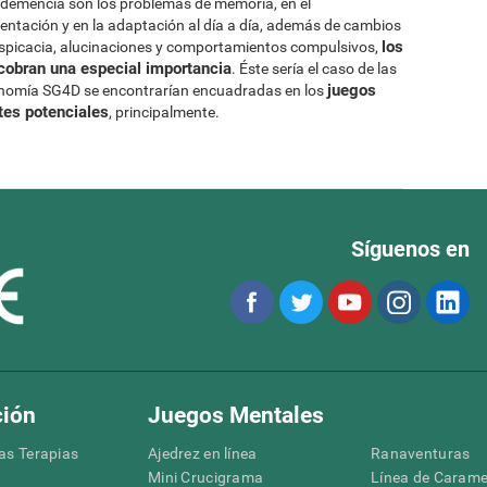
demencia son los problemas de memoria, en el
ientación y en la adaptación al día a día, además de cambios
los
suspicacia, alucinaciones y comportamientos compulsivos,
n cobran una especial importancia
. Éste sería el caso de las
juegos
onomía SG4D se encontrarían encuadradas en los
tes potenciales
, principalmente.
Síguenos en
ción
Juegos Mentales
las Terapias
Ajedrez en línea
Ranaventuras
Mini Crucigrama
Línea de Carame