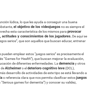
unción lúdica, lo que les ayuda a conseguir una buena
el objetivo de los videojuegos
obstante,
no es siempre el
provocar
ovecha esta característica de los mismos para
 actitudes y conocimientos de los jugadores.
De aquí se
uegos serios”, que son aquellos que buscan educar, entrenar
 pueden emplear estos “juegos serios” es precisamente el
lés “Games for Health”), que buscan mejorar la evaluación,
demencia
educación de diferentes enfermedades. La
y otros
Alzheimer
deterioro cognitivo leve
d de
o el
(DCL),
ás desarrollo de actividades de este tipo se está llevando a
ía
juegos
o referencia clara que nos permita clasificar estos
és “Serious games for dementia”) y conocer su validez,