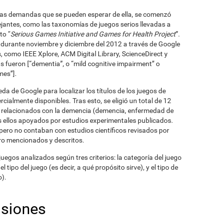
 las demandas que se pueden esperar de ella, se comenzó
jantes, como las taxonomías de juegos serios llevadas a
to “
Serious Games Initiative and Games for Health Project
”.
 durante noviembre y diciembre del 2012 a través de Google
 como IEEE Xplore, ACM Digital Library, ScienceDirect y
as fueron [“dementia”, o “mild cognitive impairment” o
mes”].
da de Google para localizar los títulos de los juegos de
ialmente disponibles. Tras esto, se eligió un total de 12
d relacionados con la demencia (demencia, enfermedad de
os ellos apoyados por estudios experimentales publicados.
 pero no contaban con estudios científicos revisados por
ro mencionados y descritos.
egos analizados según tres criterios: la categoría del juego
l tipo del juego (es decir, a qué propósito sirve), y el tipo de
o).
usiones