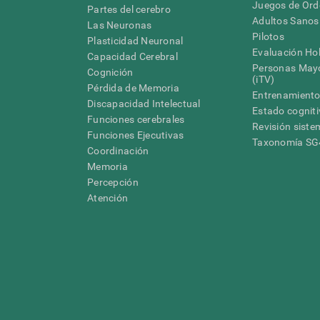
Juegos de Or
Partes del cerebro
Adultos Sanos
Las Neuronas
Pilotos
Plasticidad Neuronal
Evaluación Hol
Capacidad Cerebral
Personas Mayo
Cognición
(iTV)
Pérdida de Memoria
Entrenamiento
Discapacidad Intelectual
Estado cognit
Funciones cerebrales
Revisión siste
Funciones Ejecutivas
Taxonomía S
Coordinación
Memoria
Percepción
Atención