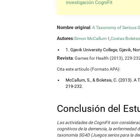
investigación CogniFit
Nombre original
:
A Taxonomy of Serious 
Autores
:
Simon McCallum
,
Costas Boletsi
1
1. Gjøvik University College, Gjøvik, No
Revista
: Games for Health (2013), 229-23
Cita este artículo (Formato APA):
McCallum, S., & Boletsis, C. (2013). 
219-232.
Conclusión del Est
Las actividades de CogniFit son considera
cognitivos de la demencia, la enfermedad de
taxonomía SG4D (Juegos serios para la dem