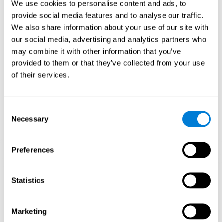
dañadas.
We use cookies to personalise content and ads, to
El juego Vuélveme Loco ayuda a ejercitar la planificación y la
provide social media features and to analyse our traffic.
memoria visual. Estimular de manera consistente estas
We also share information about your use of our site with
habilidades, puede ayudar a crear nuevas sinapsis, y a que los
our social media, advertising and analytics partners who
circuitos neuronales se reorganicen y mejoren las funciones
cognitivas.
may combine it with other information that you’ve
provided to them or that they’ve collected from your use
1ª SEMANA
2ª SEMANA
3ª SEMANA
of their services.
Consent
Necessary
Selection
Preferences
Proyección gráfica orientativa de las redes neuronales después
Statistics
de 3 semanas.
¿Qué pasa cuando no entreno mis
Marketing
capacidades cognitivas?