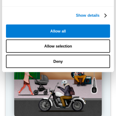
Nuestro cerebro está diseñado para ahorrar recursos, de modo
que tiende a eliminar las conexiones que no se usan. De este
Show details
modo, si no se emplea normalmente una habilidad cognitiva, el
cerebro no aporta recursos para ese patrón de activación
neuronal, por lo que se vuelve cada vez más débil. Esto nos
Allow all
vuelve menos hábiles para emplear dicha función cognitiva,
haciéndonos menos eficaces en las actividades de nuestro día a
día.
Allow selection
JUEGOS RECOMENDADOS
Deny