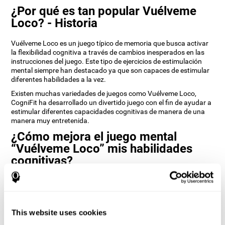
¿Por qué es tan popular Vuélveme
Loco? - Historia
Vuélveme Loco es un juego típico de memoria que busca activar
la flexibilidad cognitiva a través de cambios inesperados en las
instrucciones del juego. Este tipo de ejercicios de estimulación
mental siempre han destacado ya que son capaces de estimular
diferentes habilidades a la vez.
Existen muchas variedades de juegos como Vuélveme Loco,
CogniFit ha desarrollado un divertido juego con el fin de ayudar a
estimular diferentes capacidades cognitivas de manera de una
manera muy entretenida.
¿Cómo mejora el juego mental
“Vuélveme Loco” mis habilidades
cognitivas?
Entretenerse con juegos como Vuélveme Loco de CogniFit
estimula un patrón de activación neural específico. Repetir y
entrenar de manera consistente este patrón, puede ayudar a
crear nuevas sinapsis, y a que los circuitos neuronales se
This website uses cookies
reorganicen y recuperen funciones cognitivas debilitadas o