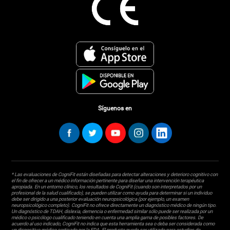
Síguenos en
* Las evaluaciones de CogniFit están diseñadas para detectar alteraciones y deterioro cognitivo con
el fin de ofrecer a un médico información pertinente para diseñar una intervención terapéutica
apropiada. En un entorno clínico, los resultados de CogniFit (cuando son interpretados por un
profesional de la salud cualificado), se pueden utilizar como ayuda para determinar si un individuo
debe ser dirigido a una posterior evaluación neuropsicológica (por ejemplo, un examen
neuropsicológico completo). CogniFit no ofrece directamente un diagnóstico médico de ningún tipo.
Un diagnóstico de TDAH, dislexia, demencia o enfermedad similar sólo puede ser realizada por un
médico o psicólogo cualificado teniendo en cuenta una amplia gama de posibles factores. De
acuerdo al uso indicado, CogniFit no indica que esta herramienta sea o deba ser considerada como
un dispositivo médico certicado por la FDA. El producto puede ser utilizado para estudios de