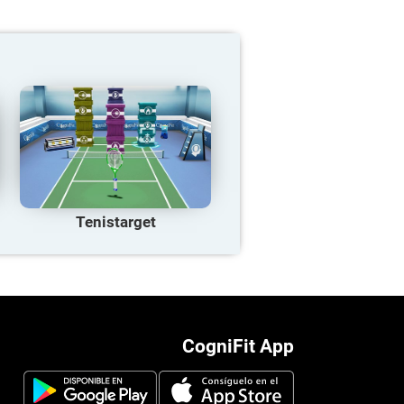
Tenistarget
CogniFit App