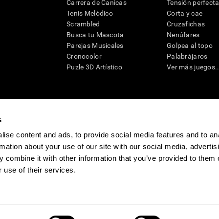
Carrera de Canicas
Tensión perfect
Tenis Melódico
Corta y cae
Scrambled
Cruzafichas
Busca tu Mascota
Nenúfares
Parejas Musicales
Golpea al topo
Cronocolor
Palabrájaros
Puzle 3D Artístico
Ver más juegos..
s
raciones y deterioro cognitivo con el fin de ofrecer a un médico información pertinente p
un profesional de la salud cualificado), se pueden utilizar como ayuda para determinar si u
ise content and ads, to provide social media features and to an
eto). CogniFit no ofrece directamente un diagnóstico médico de ningún tipo. Un diagnóst
rmation about your use of our site with our social media, advertis
ndo en cuenta una amplia gama de posibles factores. De acuerdo al uso indicado, CogniFit
utilizado para estudios de investigación en cualquier campo de investigación relacionado c
 combine it with other information that you’ve provided to them o
conforme al procedimiento dictado por el centro de investigación y será una obligación p
as requeridas para cualquier sujeto de investigación en virtud de lo dispuesto en la Secc
 use of their services.
tivo
Sala de prensa de CogniFit
Media Kit
Conviértete en afiliado
Conviértet