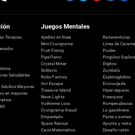
ción
Juegos Mentales
las Terapias
Ajedrez en línea
Ranaventuras
Mini Crucigrama
Línea de Carame
denador
Fruit Frenzy
Puzles
Pipe Panic
Pingüino Explor
Crystal Miner
Dígitos
istica
Solitario
Zumbalú
res Saludables
Robo Factory
Explotaglobos
Ant Escape
Encrucijada
 Adultos Mayores
Treasure Island
Hiper-espacio
ivo en mayores
Neon Lights
Frescazoo
mática
Vuélveme Loco
Rompecabezas
G4D
Crucigrama Visual
La gasolinera
Emparéjalo
Pares y sumas
Space Rescue
Apunta y resta
Caos Matemático
Desafío ratón