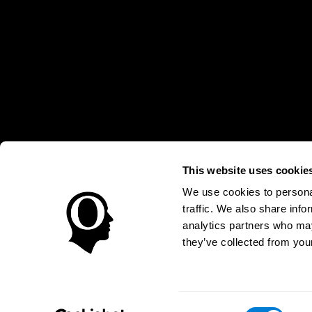
This website uses cookie
* Las evaluaciones de CogniFit están diseñadas para detectar alte
clínico, los resultados de CogniFit (cuando son interpretados por 
We use cookies to personal
neuropsicológica (por ejemplo, un examen neuropsicológico compl
traffic. We also share info
puede ser realizada por un médico o psicólogo cualificado tenie
un dispositivo médico certicado por la FDA. El producto puede ser 
analytics partners who may
uso del producto debe hacerse en los sujetos humanos apropiados 
sujeto humano nunca no podrán ser, en ningún caso, inferiores a l
they’ve collected from your
Condiciones de Uso
Política de Privacidad
Equipo Direc
Declaración de Accesibilidad
Centro de Confianza
Consent