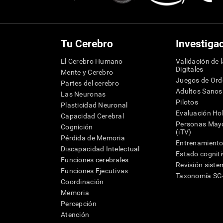
Tu Cerebro
Investiga
El Cerebro Humano
Validación de 
Digitales
Mente y Cerebro
Juegos de Or
Partes del cerebro
Adultos Sanos
Las Neuronas
Pilotos
Plasticidad Neuronal
Evaluación Hol
Capacidad Cerebral
Personas Mayo
Cognición
(iTV)
Pérdida de Memoria
Entrenamiento
Discapacidad Intelectual
Estado cognit
Funciones cerebrales
Revisión siste
Funciones Ejecutivas
Taxonomía S
Coordinación
Memoria
Percepción
Atención