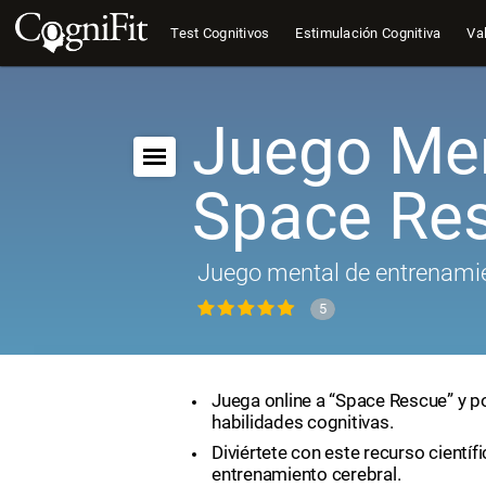
Test Cognitivos
Estimulación Cognitiva
Val
Juego Men
Space Re
Juego mental de entrenamie
5
Juega online a “Space Rescue” y p
habilidades cognitivas.
Diviértete con este recurso científ
entrenamiento cerebral.