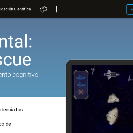
idación Científica
H
tal:
scue
nto cognitivo
otencia tus
ico de