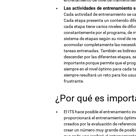
entrenamiento de nivel de mantenimien
Las actividades de entrenamiento s
Cada actividad de entrenamiento se ca
Cada etapa presenta un contenido dife
cada etapa tiene varios niveles de difi
constantemente por el programa, de m
sistema de etapas según su nivel de re
acomodar completamente las necesidad
tareas entrenadas. También es bidirecc
descender por las diferentes etapas, se
importante porque permite que el pro
siempre en el nivel óptimo para cada t
siempre resultará un reto para los usua
frustrante.
¿Por qué es import
El ITS hace posible el entrenamiento i
proporcionará el entrenamiento óptimo
creados por la evaluación de referenci
crear un número muy grande de posibi