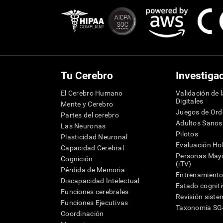
Tu Cerebro
Investiga
El Cerebro Humano
Validación de 
Digitales
Mente y Cerebro
Juegos de Or
Partes del cerebro
Adultos Sanos
Las Neuronas
Pilotos
Plasticidad Neuronal
Evaluación Hol
Capacidad Cerebral
Personas Mayo
Cognición
(iTV)
Pérdida de Memoria
Entrenamiento
Discapacidad Intelectual
Estado cognit
Funciones cerebrales
Revisión siste
Funciones Ejecutivas
Taxonomía S
Coordinación