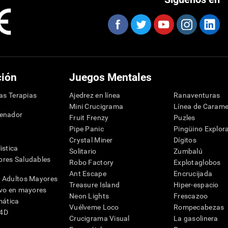
ción
Juegos Mentales
las Terapias
Ajedrez en línea
Ranaventuras
Mini Crucigrama
Línea de Carame
denador
Fruit Frenzy
Puzles
Pipe Panic
Pingüino Explor
Crystal Miner
Dígitos
istica
Solitario
Zumbalú
res Saludables
Robo Factory
Explotaglobos
Ant Escape
Encrucijada
 Adultos Mayores
Treasure Island
Hiper-espacio
ivo en mayores
Neon Lights
Frescazoo
mática
Vuélveme Loco
Rompecabezas
G4D
Crucigrama Visual
La gasolinera