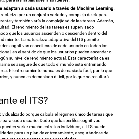
to para las habilidades más fuertes.
e adaptan a cada usuario a través de Machine Learning
.
racteriza por un conjunto variado y complejo de etapas.
rente y también varía la complejidad de las tareas. Además,
cultad. El rendimiento de las tareas es supervisado
odo que los usuarios ascienden o descienden dentro del
ndimiento. La naturaleza adaptativa del ITS permite
es cognitivas específicas de cada usuario en todas las
ional, en el sentido de que los usuarios pueden ascender o
gún su nivel de rendimiento actual. Esta característica es
grama se asegure de que todo el mundo está entrenando
area. El entrenamiento nunca es demasiado fácil, por lo que
rios, y nunca es demasiado difícil, por lo que no resultará
ante el ITS?
ndividualizado porque calcula el régimen único de tareas que
 para cada usuario. Dado que los perfiles cognitivos
a pueden variar mucho entre los individuos, el ITS puede
lidades para un plan de entrenamiento, asegurándose de