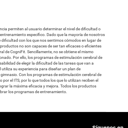
a permiten al usuario determinar el nivel de dificultad o
 entrenamiento específico. Dado que la mayoría de nosotros
de dificultad con los que nos sentimos cómodos en lugar de
 productos no son capaces de ser tan eficaces o eficientes
l de CogniFit. Sencillamente, no se obtiene el mismo
onado. Por ello, los programas de estimulación cerebral de
abilidad de elegir la dificultad de las tareas que van a
l utiliza su experiencia para diseñar un plan de
el gimnasio. Con los programas de estimulación cerebral de
por el ITS, por lo que todos los que lo utilizan reciben el
ograr la máxima eficacia y mejora. Todos los productos
alibrar los programas de entrenamiento.
Síguenos en