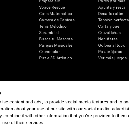
Emparéjalo
Pares y sumas
Space Rescue
Apunta y resta
Caos Matemático
Desafío ratón
Carrera de Canicas
Tensión perfect
Tenis Melódico
Corta y cae
Scrambled
Cruzafichas
Busca tu Mascota
Nenúfares
Parejas Musicales
Golpea al topo
Cronocolor
Palabrájaros
Puzle 3D Artístico
Ver más juegos..
s
raciones y deterioro cognitivo con el fin de ofrecer a un médico información pertinente p
un profesional de la salud cualificado), se pueden utilizar como ayuda para determinar si u
eto). CogniFit no ofrece directamente un diagnóstico médico de ningún tipo. Un diagnóst
ise content and ads, to provide social media features and to an
ndo en cuenta una amplia gama de posibles factores. De acuerdo al uso indicado, CogniFit
rmation about your use of our site with our social media, advertis
utilizado para estudios de investigación en cualquier campo de investigación relacionado c
conforme al procedimiento dictado por el centro de investigación y será una obligación p
 combine it with other information that you’ve provided to them o
as requeridas para cualquier sujeto de investigación en virtud de lo dispuesto en la Secc
 use of their services.