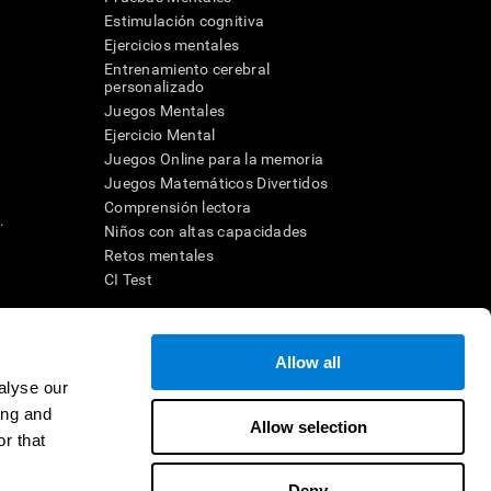
Estimulación cognitiva
Ejercicios mentales
Entrenamiento cerebral
a
personalizado
Juegos Mentales
Ejercicio Mental
Juegos Online para la memoria
Juegos Matemáticos Divertidos
Comprensión lectora
.
Niños con altas capacidades
Retos mentales
CI Test
ara diseñar una intervención terapéutica apropiada. En un entorno
Allow all
n individuo debe ser dirigido a una posterior evaluación
ico de TDAH, dislexia, demencia o enfermedad similar sólo
alyse our
 no indica que esta herramienta sea o deba ser considerada como
ing and
on la cognición. Si se utiliza para fines de investigación, todo
Allow selection
or parte del investigador. Todas estas protecciones para el
r that
ión 45 CFR 46 del Código de Regulaciones Federales.
Deny