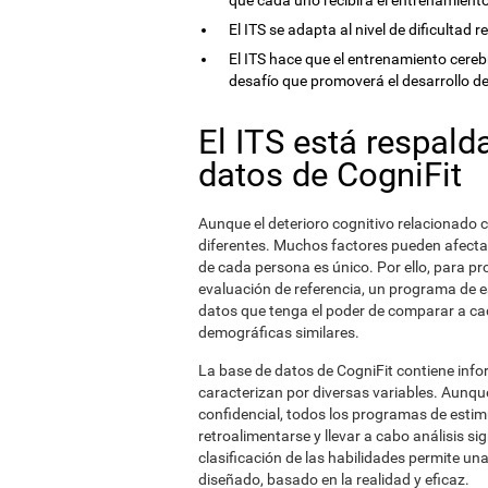
que cada uno recibirá el entrenamient
El ITS se adapta al nivel de dificultad
El ITS hace que el entrenamiento cere
desafío que promoverá el desarrollo d
El ITS está respald
datos de CogniFit
Aunque el deterioro cognitivo relacionado 
diferentes. Muchos factores pueden afectar a
de cada persona es único. Por ello, para pr
evaluación de referencia, un programa de e
datos que tenga el poder de comparar a ca
demográficas similares.
La base de datos de CogniFit contiene inf
caracterizan por diversas variables. Aunq
confidencial, todos los programas de estimu
retroalimentarse y llevar a cabo análisis s
clasificación de las habilidades permite un
diseñado, basado en la realidad y eficaz.