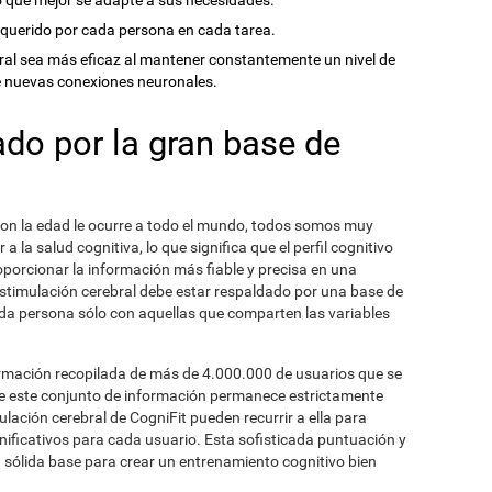
o que mejor se adapte a sus necesidades.
 requerido por cada persona en cada tarea.
bral sea más eficaz al mantener constantemente un nivel de
e nuevas conexiones neuronales.
ado por la gran base de
con la edad le ocurre a todo el mundo, todos somos muy
 la salud cognitiva, lo que significa que el perfil cognitivo
oporcionar la información más fiable y precisa en una
stimulación cerebral debe estar respaldado por una base de
da persona sólo con aquellas que comparten las variables
ormación recopilada de más de 4.000.000 de usuarios que se
ue este conjunto de información permanece estrictamente
lación cerebral de CogniFit pueden recurrir a ella para
ignificativos para cada usuario. Esta sofisticada puntuación y
a sólida base para crear un entrenamiento cognitivo bien