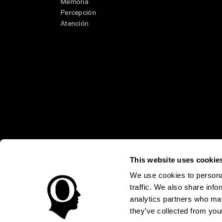
Memoria
Percepción
Atención
This website uses cookie
* Las evaluaciones de CogniFit están diseñadas para detectar alte
clínico, los resultados de CogniFit (cuando son interpretados por 
neuropsicológica (por ejemplo, un examen neuropsicológico compl
We use cookies to personal
puede ser realizada por un médico o psicólogo cualificado tenie
traffic. We also share info
un dispositivo médico certicado por la FDA. El producto puede ser 
uso del producto debe hacerse en los sujetos humanos apropiados 
analytics partners who may
sujeto humano nunca no podrán ser, en ningún caso, inferiores a l
they’ve collected from your