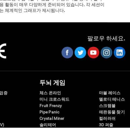
용 활동이 매우 다양하게 준비되어 있습니다. 각 세션이
는 체계적인 그래프가 제시됩니다
.
팔로우 하세요.
두뇌 게임
 검증
체스 온라인
마블 레이스
미니 크로스워드
멜로디 테니스
Fruit Frenzy
스크램블
Pipe Panic
애완동물 찾기
Crystal Miner
컬러러쉬
V)
솔리테어
3D 퍼즐