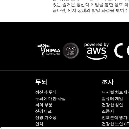
있는 즐거운 정신적 게임을 통한 상호 작
끝나면, 인지 상태의
발달 과정을 보여주
두뇌
조사
정신과 두뇌
디지털 치료제
두뇌에 대한 사실
컴퓨터 게임
뇌의 부분
건강한 성인
신경세포
조종사
신경 가소성
전체론적 평가
인식
건강한 노인 (iT