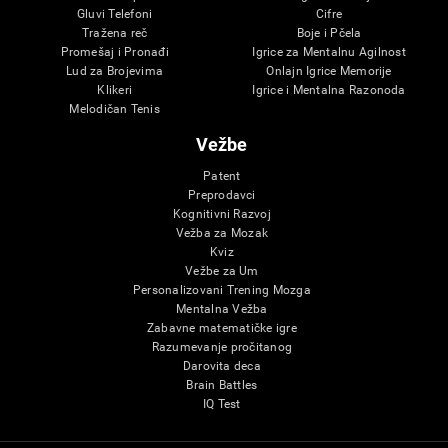
Gluvi Telefoni
Cifre
Tražena reč
Boje i Pčela
Promešaj i Pronađi
Igrice za Mentalnu Agilnost
Lud za Brojevima
Onlajn Igrice Memorije
Klikeri
Igrice i Mentalna Razonoda
Melodičan Tenis
Vežbe
Patent
Preprodavci
Kognitivni Razvoj
Vežba za Mozak
Kviz
Vežbe za Um
Personalizovani Trening Mozga
Mentalna Vežba
Zabavne matematičke igre
Razumevanje pročitanog
Darovita deca
Brain Battles
IQ Test