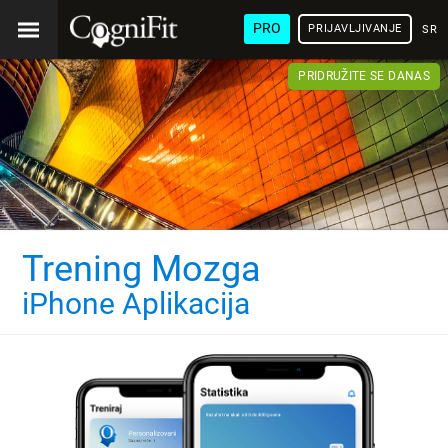
PRO
PRIJAVLJIVANJE
SRP
PRIDRUŽITE SE DANAS
Trening Mozga
iPhone Aplikacija