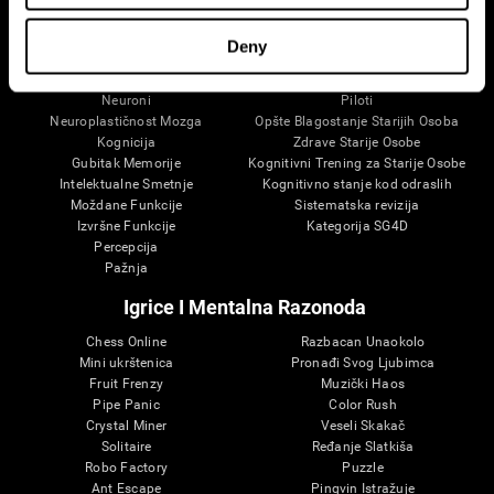
Vaš Mozak
Ispitivanje
Um
Validacija digitalne terapije
Deny
O Vašem Mozgu
Kompjuterske Igrice
Delovi Mozga - Anatomija Mozga
Zdrave Starije Osobe
Neuroni
Piloti
Neuroplastičnost Mozga
Opšte Blagostanje Starijih Osoba
Kognicija
Zdrave Starije Osobe
Gubitak Memorije
Kognitivni Trening za Starije Osobe
Intelektualne Smetnje
Kognitivno stanje kod odraslih
Moždane Funkcije
Sistematska revizija
Izvršne Funkcije
Kategorija SG4D
Percepcija
Pažnja
Igrice I Mentalna Razonoda
Chess Online
Razbacan Unaokolo
Mini ukrštenica
Pronađi Svog Ljubimca
Fruit Frenzy
Muzički Haos
Pipe Panic
Color Rush
Crystal Miner
Veseli Skakač
Solitaire
Ređanje Slatkiša
Robo Factory
Puzzle
Ant Escape
Pingvin Istražuje