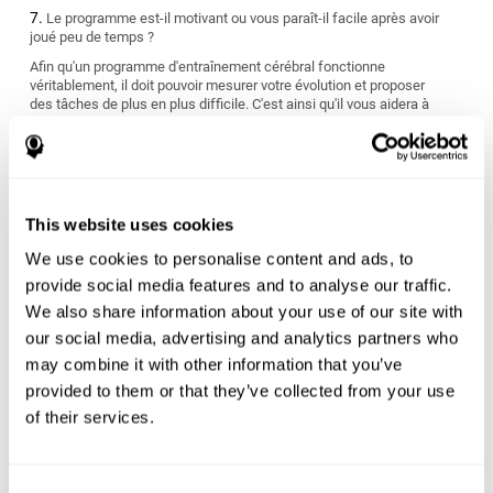
Le programme est-il motivant ou vous paraît-il facile après avoir
joué peu de temps ?
Afin qu'un programme d'entraînement cérébral fonctionne
véritablement, il doit pouvoir mesurer votre évolution et proposer
des tâches de plus en plus difficile. C'est ainsi qu'il vous aidera à
vous améliorer.
S'adapte-t-il à vos objectifs personnels ?
Nous avons tous des objectifs différents quant à l'atteinte et
l'amélioration de notre santé cérébrale. Cherchez un programme
This website uses cookies
de stimulation cognitive qui puisse mesurer vos capacités
cognitives et vous offrir un entraînement personnalisé adapté à
We use cookies to personalise content and ads, to
vos caractéristiques et nécessités personnelles.
provide social media features and to analyse our traffic.
Le programme convient-il à votre style de vie ?
We also share information about your use of our site with
our social media, advertising and analytics partners who
Certains programmes d'entraînement cérébral ont des résultats à
may combine it with other information that you’ve
court terme qui sont difficiles à maintenir dans le temps et
peuvent être finalement n'être que peu utiles. Vous devez choisir
provided to them or that they’ve collected from your use
un programme qui vous évalue dès le début et qui s'ajuste aux
of their services.
nécessités d'apprentissage individuelles de chaque personne.
Êtes-vous prêt pour commencer ou rien que le fait de penser à
commencer l'entraînement vous stresse-t-il ?