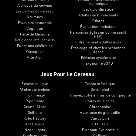
numérique
A propos du cerveau
Jeux d'ordinateur
Les parties du cerveau
Adultes en bonne santé
Neurones
Pilotes
Plasticité neuronale
Évaluation holistique
Cognition
Personnes âgées en bonne santé
Perte de Mémoire
(iTV)
Déficience intellectuelle
Entraînement adultes âgés
Functions cérébrales
État cognitif chez les personnes
Perception
âgées
Attention
Révision systémique
Taxonomie SG4D
Jeux Pour Le Cerveau
Échecs en ligne
Tennis mélodique
Mini-mots croisés
Scrambled
Fruit Frenzy
Trouvez votre animal de compagnie
Pipe Panic
Paires musicales
Crystal Miner
Chronocolor
Solitaire
Aventures de grenouille
Robo Factory
Candy Line
Ant Escape
2D Puzzle
Neon Lights
Pingouin Explorateur
Rends moi fou
Chiffres