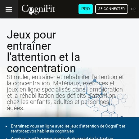
PRO
SE CONNECTER
FRA
Jeux pour
entraîner
l'attention et la
concentration
Stimuler, entraîner et réhabiliter l'attention et
la concentration. Matériaux, exercices et
jeux en ligne spécialisés dans l'amélioration
et la réhabilitation des déficits d'attention
chez les enfants, adultes et personnes
âgées.
Entraînez-vous en ligne avec les jeux d'attention de CogniFit et
renforcez vos habiletés cognitives
Accédez à cette ressource d'entraînement de l'attention