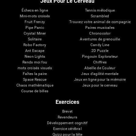
Jeux Pour Le Cerveau
Échecs en ligne
Tennis mélodique
Mini-mots croisés
Scrambled
Fruit Frenzy
Trouvez votre animal de compagnie
Pipe Panic
Paires musicales
Crystal Miner
Chronocolor
Solitaire
Aventures de grenouille
Robo Factory
Candy Line
Ant Escape
2D Puzzle
Neon Lights
Pingouin Explorateur
Rends moi fou
Chiffres
mots croisés visuels
Abeille de Couleur
Faîtes la paire
Jeux d'agilité mentale
Space Rescue
Jeux en ligne pour la mémoire
Chaos mathématique
Jeux pour le cerveau
Course de billes
Exercices
Brevet
Revendeurs
Développement cognitif
Exercice cérébral
Quizz pour la tête