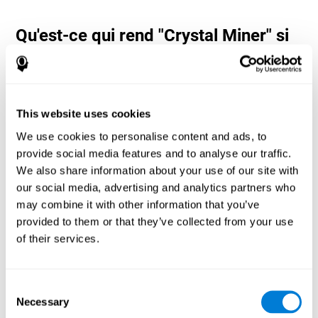
Qu'est-ce qui rend "Crystal Miner" si
populaire ? - Histoire
Les jeux d'estimation et de planification tels que "Crystal Miner"
aident les utilisateurs à allouer leurs ressources cognitives dans
l'espace et dans le temps. Cela les aide à apporter des réponses
This website uses cookies
correctes plus rapides aux cibles et à divertir l'utilisateur tout en
travaillant sur ses différentes compétences cognitives.
We use cookies to personalise content and ads, to
Comment le jeu mental "Crystal
provide social media features and to analyse our traffic.
Miner" améliore-t-il mes capacités
We also share information about your use of our site with
cognitives ?
our social media, advertising and analytics partners who
may combine it with other information that you’ve
Le "Crystal Miner" de CogniFit aide à stimuler un modèle
provided to them or that they’ve collected from your use
d'activation neuronale spécifique. Répéter et entraîner ce schéma
of their services.
de manière cohérente peut aider à créer de nouvelles synapses et
aider les circuits neuronaux à se réorganiser et à retrouver des
fonctions cognitives affaiblies ou endommagées.
Consent
"Crystal Miner" aide à exercer la planification, la perception
Necessary
spatiale et l'estimation. La stimulation constante de ces
Selection
compétences peut aider à créer de nouvelles synapses, à