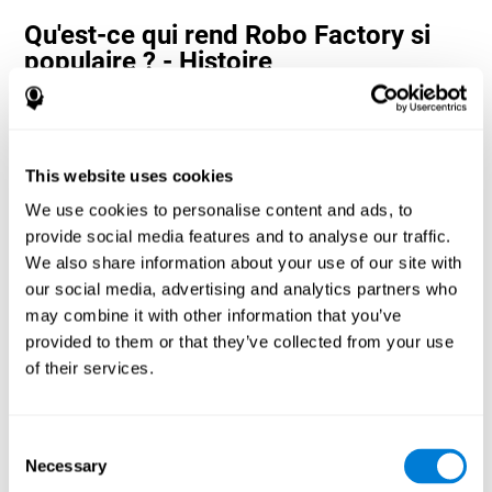
Qu'est-ce qui rend Robo Factory si
populaire ? - Histoire
Les jeux d'estimation et de vitesse de traitement tels que Robo
Factory aident les utilisateurs à allouer leurs ressources
cognitives à la fois dans l'espace et dans le temps. Cela les aide à
apporter des réponses correctes plus rapides aux cibles et à
This website uses cookies
divertir l'utilisateur tout en travaillant sur ses différentes
compétences cognitives.
We use cookies to personalise content and ads, to
Comment le jeu mental "Robo
provide social media features and to analyse our traffic.
Factory" améliore-t-il mes capacités
We also share information about your use of our site with
cognitives ?
our social media, advertising and analytics partners who
may combine it with other information that you’ve
La Robo Factory de CogniFit aide à stimuler un modèle
provided to them or that they’ve collected from your use
d'activation neuronale spécifique. Répéter et entraîner ce schéma
of their services.
de manière cohérente peut aider à créer de nouvelles synapses et
aider les circuits neuronaux à se réorganiser et à retrouver des
fonctions cognitives affaiblies ou endommagées.
Consent
Robo Factory aide à exercer la planification, la perception
Necessary
spatiale et le déplacement. La stimulation constante de ces
Selection
compétences peut aider à créer de nouvelles synapses, à