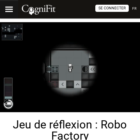
SE CONNECTER
FR
Jeu de réflexion : Robo
Factory