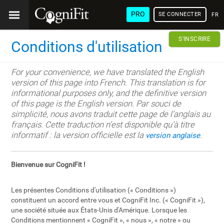
PRO
SE CONNECTER
FRA
S'INSCRIRE
Conditions d'utilisation
For your convenience, we have translated the English
version of this page into French. This translation is for
informational purposes only, and the definitive version
of this page is the English version. Par souci de
simplicité, nous avons traduit cette page de l’anglais au
français. Cette traduction n’est disponible qu’à titre
informatif : la version officielle est la
.
version anglaise
Bienvenue sur CogniFit !
Les présentes Conditions d'utilisation (« Conditions »)
constituent un accord entre vous et CogniFit Inc. (« CogniFit »),
une société située aux États-Unis d'Amérique. Lorsque les
Conditions mentionnent « CogniFit », « nous », « notre » ou