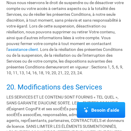
Nous nous réservons le droit de suspendre ou de désactiver votre
compte ou votre accès à certains aspects ou à la totalité des
Services, ou de résilier les présentes Conditions, à notre seule
discrétion, à tout moment, sans préavis et sans responsabilité à
votre égard. Lors de cette suspension, désactivation ou
résiliation, nous pouvons supprimer ou retirer Votre contenu,
ainsi que d'autres informations liées à votre compte. Vous
pouvez fermer votre compte à tout moment en contactant
l'
assistance client
. Lors de la résiliation des présentes Conditions
ou de la suspension, de la résiliation ou de l'interruption des
Services ou de votre compte, les dispositions suivantes des
présentes Conditions demeureront en vigueur : Sections 1, 5, 6, 9,
10, 11, 13, 14, 16, 18, 19, 20, 21, 22, 23, 24.
20. Modifications des Services
LES SERVICES ET LE CONTENU SONT FOURNIS « TEL QUEL »,
SANS GARANTIE D'AUCUNE SORTE. LES « ENTITES COGNIFIT »
dÉsignent CogniFit et ses sociÉtÉs parentes, entitÉs affiliÉes,
Besoin d'aide
sociÉtÉs associÉes, responsables, administrateurs, employÉs,
agents, reprÉsentants, partenaires, CONTRACTUELS et donneurs
de licence. SANS LIMITER LES ÉLÉMENTS SUSMENTIONNÉS,