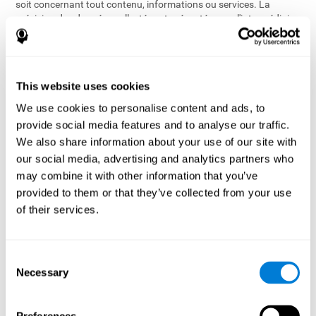
soit concernant tout contenu, informations ou services. La
précision des données collectées et présentées par l'intermédiaire
des Services ne contient aucune indication que les Services est ou
devrait être considéré comme un dispositif médical par la Food
and Drug Administration (FDA) ou l’Agence Européenne des
Médicaments (AEM).
This website uses cookies
Les Services n'est pas prévu pour fournir un diagnostic, pour
We use cookies to personalise content and ads, to
traiter, guérir ou empêcher toute maladie. Nous ne sommes pas
provide social media features and to analyse our traffic.
responsables de la précision, de la fiabilité, de l'accessibilité, de
We also share information about your use of our site with
l'efficacité ou de l'utilisation correcte des données que vous
our social media, advertising and analytics partners who
recevez par l'intermédiaire des Services. En cas de doute, veuillez
contacter avec un professionnel qualifié car CogniFit ne fournit
may combine it with other information that you’ve
pas ce type de service.
provided to them or that they’ve collected from your use
of their services.
L'utilisation des Services ne doit pas remplacer votre bon
jugement et votre bon sens.
Consent
11. Politique de Copyright
Necessary
Selection
CogniFit respecte la propriété intellectuelle d'autrui et attend de
ses utilisateurs qu'ils agissent de même. Conformément à sa