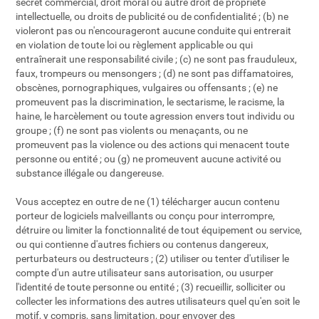
secret commercial, droit moral ou autre droit de propriété
intellectuelle, ou droits de publicité ou de confidentialité ; (b) ne
violeront pas ou n'encourageront aucune conduite qui entrerait
en violation de toute loi ou règlement applicable ou qui
entraînerait une responsabilité civile ; (c) ne sont pas frauduleux,
faux, trompeurs ou mensongers ; (d) ne sont pas diffamatoires,
obscènes, pornographiques, vulgaires ou offensants ; (e) ne
promeuvent pas la discrimination, le sectarisme, le racisme, la
haine, le harcèlement ou toute agression envers tout individu ou
groupe ; (f) ne sont pas violents ou menaçants, ou ne
promeuvent pas la violence ou des actions qui menacent toute
personne ou entité ; ou (g) ne promeuvent aucune activité ou
substance illégale ou dangereuse.
Vous acceptez en outre de ne (1) télécharger aucun contenu
porteur de logiciels malveillants ou conçu pour interrompre,
détruire ou limiter la fonctionnalité de tout équipement ou service,
ou qui contienne d'autres fichiers ou contenus dangereux,
perturbateurs ou destructeurs ; (2) utiliser ou tenter d'utiliser le
compte d'un autre utilisateur sans autorisation, ou usurper
l'identité de toute personne ou entité ; (3) recueillir, solliciter ou
collecter les informations des autres utilisateurs quel qu'en soit le
motif, y compris, sans limitation, pour envoyer des