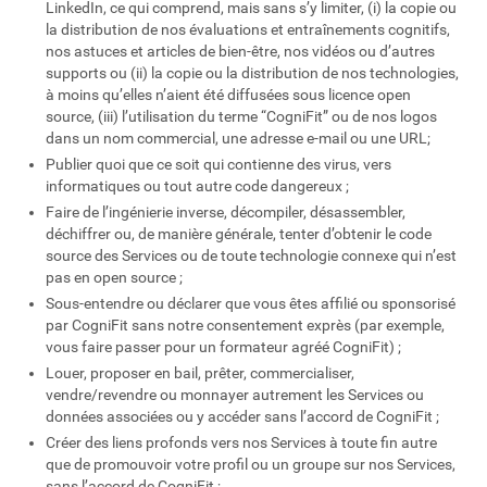
LinkedIn, ce qui comprend, mais sans s’y limiter, (i) la copie ou
la distribution de nos évaluations et entraînements cognitifs,
nos astuces et articles de bien-être, nos vidéos ou d’autres
supports ou (ii) la copie ou la distribution de nos technologies,
à moins qu’elles n’aient été diffusées sous licence open
source, (iii) l’utilisation du terme “CogniFit” ou de nos logos
dans un nom commercial, une adresse e-mail ou une URL;
Publier quoi que ce soit qui contienne des virus, vers
informatiques ou tout autre code dangereux ;
Faire de l’ingénierie inverse, décompiler, désassembler,
déchiffrer ou, de manière générale, tenter d’obtenir le code
source des Services ou de toute technologie connexe qui n’est
pas en open source ;
Sous-entendre ou déclarer que vous êtes affilié ou sponsorisé
par CogniFit sans notre consentement exprès (par exemple,
vous faire passer pour un formateur agréé CogniFit) ;
Louer, proposer en bail, prêter, commercialiser,
vendre/revendre ou monnayer autrement les Services ou
données associées ou y accéder sans l’accord de CogniFit ;
Créer des liens profonds vers nos Services à toute fin autre
que de promouvoir votre profil ou un groupe sur nos Services,
sans l’accord de CogniFit ;