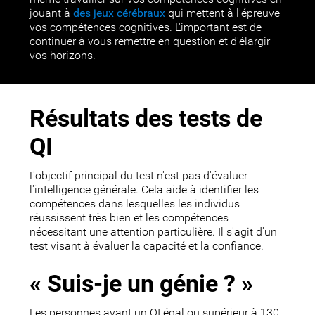
jouant à
des jeux cérébraux
qui mettent à l'épreuve
vos compétences cognitives. L'important est de
continuer à vous remettre en question et d'élargir
vos horizons.
Résultats des tests de
QI
L'objectif principal du test n'est pas d'évaluer
l'intelligence générale. Cela aide à identifier les
compétences dans lesquelles les individus
réussissent très bien et les compétences
nécessitant une attention particulière. Il s'agit d'un
test visant à évaluer la capacité et la confiance.
« Suis-je un génie ? »
Les personnes ayant un QI égal ou supérieur à 130,