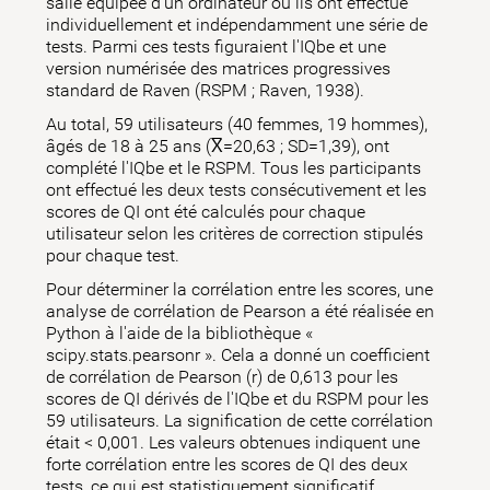
salle équipée d'un ordinateur où ils ont effectué
individuellement et indépendamment une série de
tests. Parmi ces tests figuraient l'IQbe et une
version numérisée des matrices progressives
standard de Raven (RSPM ; Raven, 1938).
Au total, 59 utilisateurs (40 femmes, 19 hommes),
âgés de 18 à 25 ans (X̅=20,63 ; SD=1,39), ont
complété l'IQbe et le RSPM. Tous les participants
ont effectué les deux tests consécutivement et les
scores de QI ont été calculés pour chaque
utilisateur selon les critères de correction stipulés
pour chaque test.
Pour déterminer la corrélation entre les scores, une
analyse de corrélation de Pearson a été réalisée en
Python à l'aide de la bibliothèque «
scipy.stats.pearsonr ». Cela a donné un coefficient
de corrélation de Pearson (r) de 0,613 pour les
scores de QI dérivés de l'IQbe et du RSPM pour les
59 utilisateurs. La signification de cette corrélation
était < 0,001. Les valeurs obtenues indiquent une
forte corrélation entre les scores de QI des deux
tests, ce qui est statistiquement significatif.