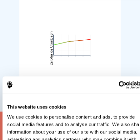
L'alpha de Cronbach
Niveau de difficulté
This website uses cookies
We use cookies to personalise content and ads, to provide
Qu'est-ce qu'un test de
social media features and to analyse our traffic. We also sha
information about your use of our site with our social media,
QI ?
advertising and analytics partners who may combine it with