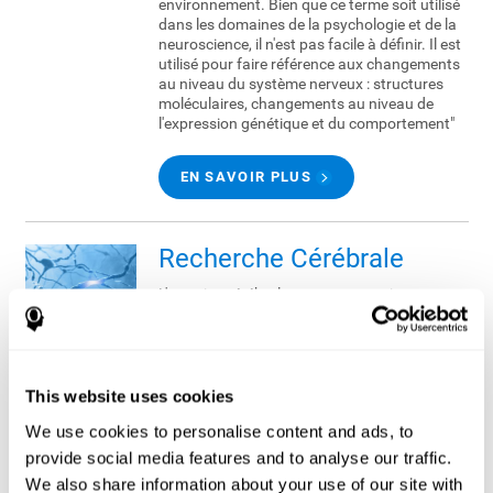
environnement. Bien que ce terme soit utilisé
dans les domaines de la psychologie et de la
neuroscience, il n'est pas facile à définir. Il est
utilisé pour faire référence aux changements
au niveau du système nerveux : structures
moléculaires, changements au niveau de
l'expression génétique et du comportement"
EN SAVOIR PLUS
Recherche Cérébrale
L'exercice cérébral est un terme qui nous est
de plus en plus familier. En effet, les
scientifiques en apprennent chaque jour
d'avantage sur le cerveau et nous nous
rendons compte de l'importance qu'il y a à le
maintenir en forme, tout comme le faisons
This website uses cookies
avec notre corps.
We use cookies to personalise content and ads, to
provide social media features and to analyse our traffic.
EN SAVOIR PLUS
We also share information about your use of our site with