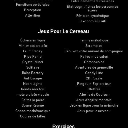
Entraînement adultes âgés
Functions cérébrales
État cognitif chez les personnes
Perception
âgées
Attention
Révision systémique
Taxonomie SG4D
Jeux Pour Le Cerveau
Échecs en ligne
Tennis mélodique
Mini-mots croisés
Scrambled
Fruit Frenzy
Trouvez votre animal de compagnie
Pipe Panic
Paires musicales
Crystal Miner
Chronocolor
Solitaire
Aventures de grenouille
Robo Factory
Candy Line
Ant Escape
2D Puzzle
Neon Lights
Pingouin Explorateur
Rends moi fou
Chiffres
mots croisés visuels
Abeille de Couleur
Faîtes la paire
Jeux d'agilité mentale
Space Rescue
Jeux en ligne pour la mémoire
Chaos mathématique
Jeux pour le cerveau
Course de billes
Exercices