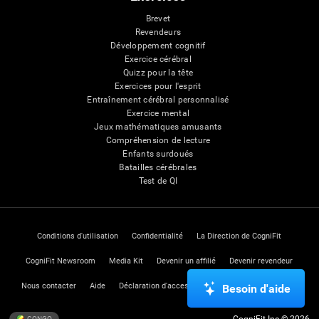
Brevet
Revendeurs
Développement cognitif
Exercice cérébral
Quizz pour la tête
Exercices pour l'esprit
Entraînement cérébral personnalisé
Exercice mental
Jeux mathématiques amusants
Compréhension de lecture
Enfants surdoués
Batailles cérébrales
Test de QI
Conditions d'utilisation
Confidentialité
La Direction de CogniFit
CogniFit Newsroom
Media Kit
Devenir un affilié
Devenir revendeur
Nous contacter
Aide
Déclaration d'accessibilité
Centre de Confiance
Besoin d'aide
CogniFit Inc © 2026
CONGO