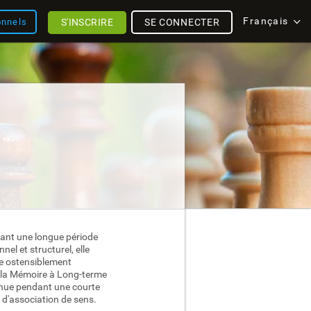
Français
S'INSCRIRE
SE CONNECTER
onnels
dant une longue période
el et structurel, elle
ke ostensiblement
 la Mémoire à Long-terme
tenue pendant une courte
s d'association de sens.