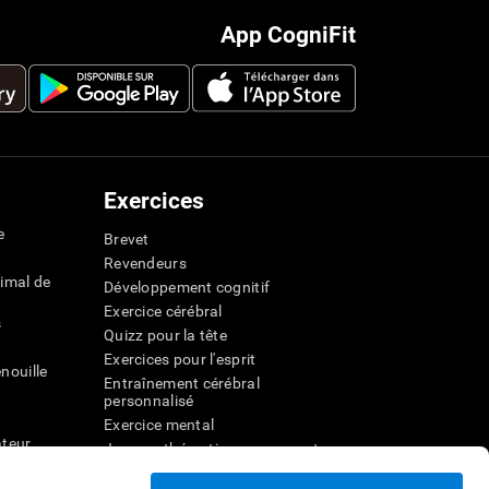
App CogniFit
Exercices
e
Brevet
Revendeurs
imal de
Développement cognitif
Exercice cérébral
s
Quizz pour la tête
Exercices pour l'esprit
nouille
Entraînement cérébral
personnalisé
Exercice mental
ateur
Jeux mathématiques amusants
Compréhension de lecture