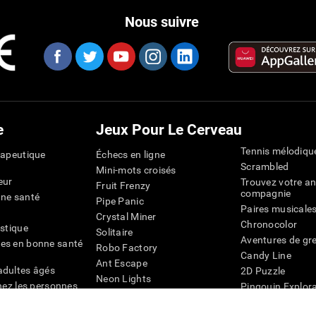
Nous suivre
e
Jeux Pour Le Cerveau
Tennis mélodiqu
rapeutique
Échecs en ligne
Scrambled
Mini-mots croisés
eur
Trouvez votre an
Fruit Frenzy
compagnie
nne santé
Pipe Panic
Paires musicale
Crystal Miner
Chronocolor
istique
Solitaire
Aventures de gre
es en bonne santé
Robo Factory
Candy Line
Ant Escape
adultes âgés
2D Puzzle
Neon Lights
chez les personnes
Pingouin Explor
Rends moi fou
Chiffres
mots croisés visuels
émique