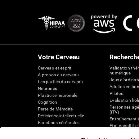
Votre Cerveau
Recherch
Cerveau et esprit
Validation thé
numérique
A propos du cerveau
Jeux d'ordinat
Les parties du cerveau
Adultes en bo
Neurones
Pilotes
Plasticité neuronale
Évaluation hol
Cognition
Personnes âgé
Perte de Mémoire
(iTV)
Déficience intellectuelle
Entraînement 
Functions cérébrales
État cognitif 
Perception
âgées
Attention
Révision syst