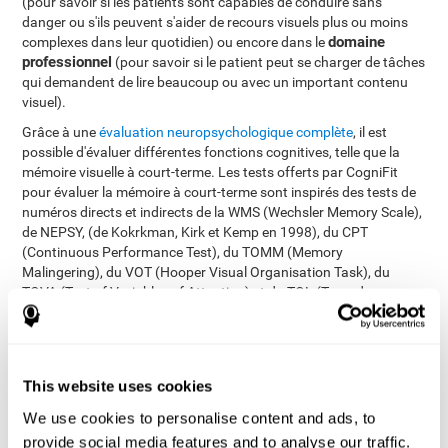
(pour savoir si les patients sont capables de conduire sans
danger ou s'ils peuvent s'aider de recours visuels plus ou moins
domaine
complexes dans leur quotidien) ou encore dans le
professionnel
(pour savoir si le patient peut se charger de tâches
qui demandent de lire beaucoup ou avec un important contenu
visuel).
Grâce à une
évaluation neuropsychologique complète
, il est
possible d'évaluer différentes fonctions cognitives, telle que la
mémoire visuelle à court-terme. Les tests offerts par CogniFit
pour évaluer la mémoire à court-terme sont inspirés des tests de
numéros directs et indirects de la WMS (Wechsler Memory Scale),
de NEPSY, (de Kokrkman, Kirk et Kemp en 1998), du CPT
(Continuous Performance Test), du TOMM (Memory
Malingering), du VOT (Hooper Visual Organisation Task), du
TOVA (Test of Variables of Attention) et du TOL (Torre de
Londres). En plus d´évaluer la mémoire visuelle à court-terme, ces
tests permettent également d'évaluer la mémoire à court-terme, le
temps de réaction, la mémoire de travail, le balayage visuel, la
perception spatiale, la planification, la mémoire contextuelle, la
This website uses cookies
flexibilité cognitive, la dénomination, la reconnaissance et la
vitesse de traitement.
We use cookies to personalise content and ads, to
provide social media features and to analyse our traffic.
Test d'Identification COM-NAM
: On vous présentera des