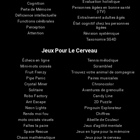
Évaluation holistique
Cognition
Personnes âgées en bonne santé
Perte de Mémoire
(iTV)
Déficience intellectuelle
Entraînement adultes âgés
Functions cérébrales
État cognitif chez les personnes
Perception
âgées
Attention
Révision systémique
Taxonomie SG4D
Jeux Pour Le Cerveau
Échecs en ligne
Tennis mélodique
Mini-mots croisés
Scrambled
Fruit Frenzy
Trouvez votre animal de compagnie
Pipe Panic
Paires musicales
Crystal Miner
Chronocolor
Solitaire
Aventures de grenouille
Robo Factory
Candy Line
Ant Escape
2D Puzzle
Neon Lights
Pingouin Explorateur
Rends moi fou
Chiffres
mots croisés visuels
Abeille de Couleur
Faîtes la paire
Jeux d'agilité mentale
Space Rescue
Jeux en ligne pour la mémoire
Chaos mathématique
Jeux pour le cerveau