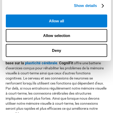
les images disparaissent et plusieurs options seront
Show details
présentées, où il faudra trouver la bonne combinaison.
Allow all
Comment réhabiliter ou améliorer
la mémoire visuelle à court-terme?
Allow selection
CogniFit
Chez
, nous offrons la possibilité d'entraîner de manière
professionnelle la mémoire visuelle à court-terme, ainsi que le
Deny
reste des habiletés cognitives.
La réhabilitation de la mémoire visuelle à court-terme se
base sur la
plasticité cérébrale
CogniFit
.
offre une batterie
d'exercices conçus pour réhabiliter les problèmes de la mémoire
visuelle à court-terme ainsi que ceux d'autres fonctions
cognitives. Le cerveau et ses connexions de neurones se
renforcent lorsqu'ils utilisent ces fonctions qui dépendent d'eux.
Par delà, si nous entraînons régulièrement notre mémoire visuelle
à court-terme, les connexions cérébrales des structures
impliquées seront plus fortes. Ainsi que lorsque nous devons
utiliser notre mémoire visuelle à court-terme, les connexions
seront plus rapides et plus efficaces ce qui améliorera notre