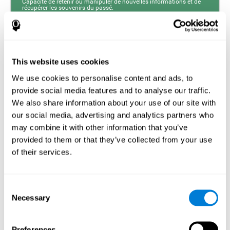
Capacité de retenir ou manipuler de nouvelles informations et de
récupérer les souvenirs du passé.
Mémoire à Court-terme
Mémoire à court terme et brouillard cérébral. La mémoire
This website uses cookies
à court terme est la capacité à retenir une petite quantité
d'information durant une courte période, comme lorsque
We use cookies to personalise content and ads, to
nous retenons le début d'une phrase pour la comprendre
provide social media features and to analyse our traffic.
dans son ensemble. Un problème dans la mémoire à
court terme peut altérer la compréhension de ce que nous
We also share information about your use of our site with
écoutons car nous ne retenons pas correctement toute
our social media, advertising and analytics partners who
l'information qui arrive à nos sens. Selon ce que montrent
les dernières recherches, les patients observent un moins
may combine it with other information that you’ve
bon fonctionnement de leur mémoire à court terme après
un traitement anti-cancéreux.
provided to them or that they’ve collected from your use
of their services.
Consent
Coordination
Capacité d'exécuter efficacement des mouvements précis et
Necessary
Selection
ordonnés.
Preferences