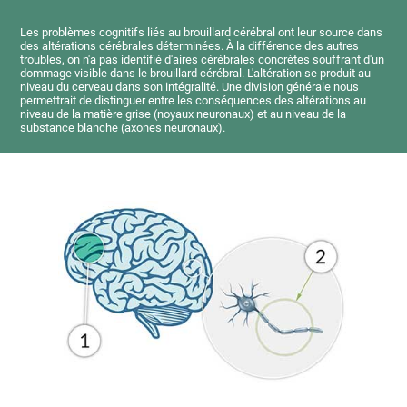
Les problèmes cognitifs liés au brouillard cérébral ont leur source dans
des altérations cérébrales déterminées. À la différence des autres
troubles, on n'a pas identifié d'aires cérébrales concrètes souffrant d'un
dommage visible dans le brouillard cérébral. L'altération se produit au
niveau du cerveau dans son intégralité. Une division générale nous
permettrait de distinguer entre les conséquences des altérations au
niveau de la matière grise (noyaux neuronaux) et au niveau de la
substance blanche (axones neuronaux).