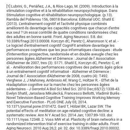
[1] Lubrini, G., Periáñez, J.A., & Ríos-Lago, M. (2009). Introduction à la
stimulation cognitive et à la réhabilitation neuropsychologique. Dans
Stimulation cognitive et réhabilitation neuropsychologique. (p.13).
Rambla del Poblenou 156, 08018 Barcelona: Editorial UOC. Shatil E
(2013). L'entraînement cognitif et l'activité physique combinés
améliorent-ils davantage les capacités cognitives que chacun d'entre
eux seul ? Un essai contrôlé de quatre conditions randomisées chez
des adultes en bonne santé. Front. Aging Neurosci. 5:8. doi:
10.3389/fnagi.2013.00008. Korczyn dC, Peretz C, Aharonson V, et al. -
Le logiciel d'entraînement cognitif CogniFit améliore davantage les
performances cognitives que les jeux informatiques classiques : étude
d'intervention prospective, randomisée et en double aveugle chez les
personnes âgées.Alzheimer et Démence : Journal de l' Association
d'Alzheimer de 2007, tres (3): S171. Shatil E, Korczyn dC, Peretzc C, et
al. - Amélioration des performances cognitives des patients âgés grâce
à un entraînement cognitif informatisé - Alzheimer et Démence :
Journal de l' Association d'Alzheimer de 2008, cuatro (4): T492.
Verghese J, J Mahoney, Ambrosio AF, Wang C, Holtzer R. - Effet de la
réadaptation cognitive sur la marche chez les personnes âgées
sédentaires - J Gerontol A Biol Sci Med Sci. 2010 Dec;65(12):1338-43.
Evelyn Shatil, Jaroslava Mikulecká, Francesco Bellotti, Vladimír Burěs -
Novel Television-Based Cognitive Training Improves Working Memory
and Executive Function - PLoS ONE July 03, 2014.
10.1371/journal.pone.0101472. Gard T, Hölzel BK, Lazar SW. The
potential effects of meditation on age-related cognitive decline: a
systematic review. Ann N Y Acad Sci. 2014 Jan; 1307:89-103. doi:
10.1111/nyas.12348. 2. Voss MW et al. Plasticity of brain networks in a
randomized intervention trial of exercise training in older adults. Front
Aging Neurosci. 2010 Aug 26;2. pii: 32. doi: 10.3389/fnagi.2010.00032.