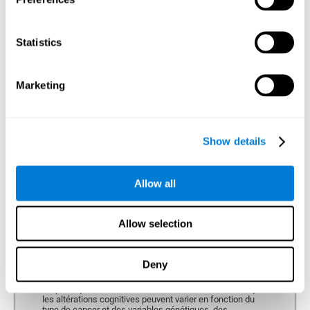
Temps de Réaction
Temps de réaction et brouillard cérébral. Le temps de
Statistics
réaction est la capacité à percevoir, traiter et répondre à
un stimulus simple (répondre à une question par
exemple). Les personnes passées par un traitement anti-
cancéreux et disent avoir des difficultés cognitives
Marketing
évoquent un "mental embrouillé", comme s'ils pensaient
plus lentement ou avec moins de clarté. Cela se
manifeste par un temps de réaction lent, c'est à dire la
difficulté à donner des réponses de façon agile et fluide.
Show details
Allow all
Perception
Capacité d'interpréter les stimuli de notre environnement.
Allow selection
Perception Spatiale
Deny
La perception spatiale est la capacité de l'être humain
d'être conscient de sa relation avec l'environnement dans
l'espace qui nous entoure et de lui-même. S'il est vrai que
les altérations cognitives peuvent varier en fonction du
type de cancer et des variables génétiques, des