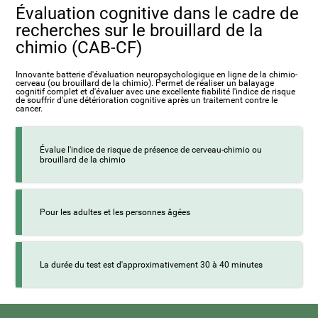
Évaluation cognitive dans le cadre de
recherches sur le brouillard de la
chimio (CAB-CF)
Innovante batterie d'évaluation neuropsychologique en ligne de la chimio-
cerveau (ou brouillard de la chimio). Permet de réaliser un balayage
cognitif complet et d'évaluer avec une excellente fiabilité l'indice de risque
de souffrir d'une détérioration cognitive après un traitement contre le
cancer.
Évalue l'indice de risque de présence de cerveau-chimio ou
brouillard de la chimio
Pour les adultes et les personnes âgées
La durée du test est d'approximativement 30 à 40 minutes