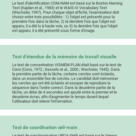
Le test d'identification COM-NAM est basé sur le Boston Naming
Test (Kaplan et al., 1983) et le WAIS-III Vocabulary Test
(Wechsler, 1997). Pour chaque objet affiché, l'examinateur doit
choisir entre trois possibilités : 1) l'objet est présenté pour la
première fois dans la tâche, 2) la dernière fois que l'objet est
apparu, il a été lu à haute voix, ou 3) la dernière fois que l'objet
est apparu, il a été présenté sous forme d'image.
Test d'étendue de la mémoire de travail visuelle
Le test de concentration VISMEM-PLAN était basé sur le test de
Corsi (Corsi, 1972 ; Kessels et al., 2000 ; Wechsler, 1945). Dans
la première partie de la tâche, certains cercles sont éclairés,
dans un ensemble fixe de cercles. Le candidat doit mémoriser
les cercles qui ont été éclairés et essayer de reproduire la
séquence dans l'ordre correct. Dans la deuxième partie de la
tâche, un délai de 4 secondes est ajouté entre le premier et le
deuxième écran, afin d'augmenter le temps durant lequel
l'utilisateur doit retenir l'information.
Test de coordination œil-main
Le test de synchronisation UPDA-SHIF est basé sur le Vienna