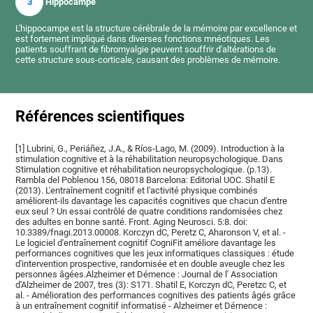
3
Hippocampe
L'hippocampe est la structure cérébrale de la mémoire par excellence et
est fortement impliqué dans diverses fonctions mnéotiques. Les
patients souffrant de fibromyalgie peuvent souffrir d'altérations de
cette structure sous-corticale, causant des problèmes de mémoire.
Références scientifiques
[1] Lubrini, G., Periáñez, J.A., & Ríos-Lago, M. (2009). Introduction à la
stimulation cognitive et à la réhabilitation neuropsychologique. Dans
Stimulation cognitive et réhabilitation neuropsychologique. (p.13).
Rambla del Poblenou 156, 08018 Barcelona: Editorial UOC. Shatil E
(2013). L'entraînement cognitif et l'activité physique combinés
améliorent-ils davantage les capacités cognitives que chacun d'entre
eux seul ? Un essai contrôlé de quatre conditions randomisées chez
des adultes en bonne santé. Front. Aging Neurosci. 5:8. doi:
10.3389/fnagi.2013.00008. Korczyn dC, Peretz C, Aharonson V, et al. -
Le logiciel d'entraînement cognitif CogniFit améliore davantage les
performances cognitives que les jeux informatiques classiques : étude
d'intervention prospective, randomisée et en double aveugle chez les
personnes âgées.Alzheimer et Démence : Journal de l' Association
d'Alzheimer de 2007, tres (3): S171. Shatil E, Korczyn dC, Peretzc C, et
al. - Amélioration des performances cognitives des patients âgés grâce
à un entraînement cognitif informatisé - Alzheimer et Démence :