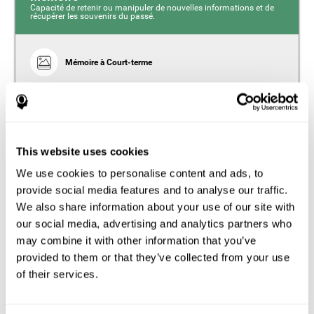
Capacité de retenir ou manipuler de nouvelles informations et de
récupérer les souvenirs du passé.
Mémoire à Court-terme
Mémoire à court terme et fibromyalgie. La mémoire à
court terme est la capacité de conserver une petite
quantité d'information pendant une courte période de
temps, comme lorsque nous nous rappelons du début
d'une phrase pour la comprendre dans son ensemble. La
mémoire est l'une des capacités cognitives les plus
This website uses cookies
touchées par la fibromyalgie, ainsi que plusieurs de ses
sous-composantes.
We use cookies to personalise content and ads, to
provide social media features and to analyse our traffic.
Mémoire de Travail
We also share information about your use of our site with
La mémoire de travail, également appelée mémoire
our social media, advertising and analytics partners who
opérative, peut être définie comme l'ensemble des
may combine it with other information that you’ve
processus qui nous permettent de stocker et de
manipuler temporairement des informations pour
provided to them or that they’ve collected from your use
effectuer des tâches cognitives complexes telles que la
of their services.
compréhension du langage, la lecture, les compétences
mathématiques, l'apprentissage ou le raisonnement. Les
personnes souffrant de fibromyalgie ont une moins bonne
mémoire de travail que les personnes qui n'en souffrent