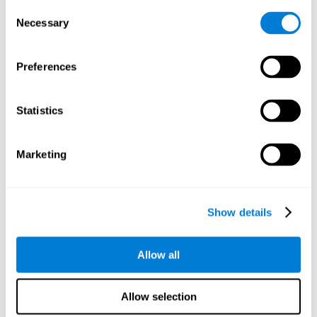
pas, surtout en présence de distracteurs. Cela peut avoir
Consent
un impact majeur sur des tâches plus complexes.
Necessary
Selection
Dénomination
Preferences
Dénomination et fibromyalgie. La dénomination est la
capacité de désigner un objet, une personne, un lieu, un
concept ou une entité par son nom. De fait, la fluidité
verbale et la capacité à trouver les bons mots sont
Statistics
souvent altérées dans la fibromyalgie.
Marketing
Perception
Capacité d'interpréter les stimuli de notre environnement.
Show details
Reconnaissance
Allow all
Reconnaissance et fibromyalgie. La reconnaissance peut
être définie comme la capacité de notre cerveau à
identifier les stimuli que nous avons déjà perçus
Allow selection
antérieurement (situations, personnes, objets, etc.).