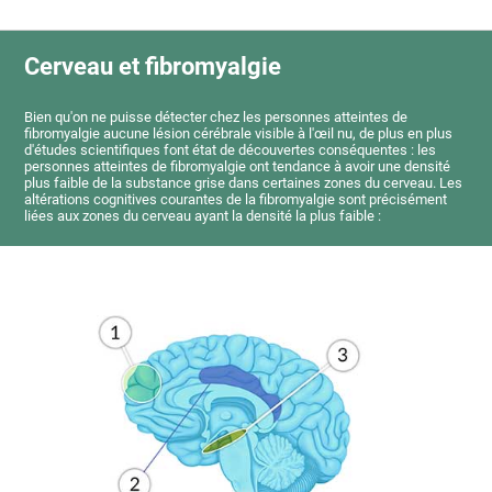
Cerveau et fibromyalgie
Bien qu'on ne puisse détecter chez les personnes atteintes de
fibromyalgie aucune lésion cérébrale visible à l'œil nu, de plus en plus
d'études scientifiques font état de découvertes conséquentes : les
personnes atteintes de fibromyalgie ont tendance à avoir une densité
plus faible de la substance grise dans certaines zones du cerveau. Les
altérations cognitives courantes de la fibromyalgie sont précisément
liées aux zones du cerveau ayant la densité la plus faible :