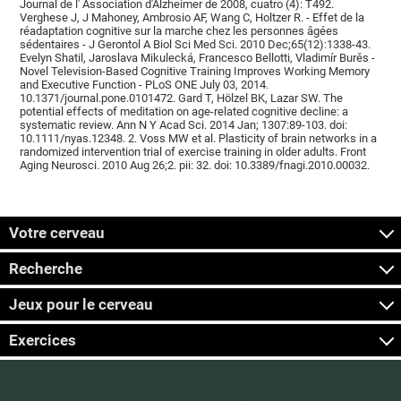
Journal de l' Association d'Alzheimer de 2008, cuatro (4): T492.
Verghese J, J Mahoney, Ambrosio AF, Wang C, Holtzer R. - Effet de la
réadaptation cognitive sur la marche chez les personnes âgées
sédentaires - J Gerontol A Biol Sci Med Sci. 2010 Dec;65(12):1338-43.
Evelyn Shatil, Jaroslava Mikulecká, Francesco Bellotti, Vladimír Burěs -
Novel Television-Based Cognitive Training Improves Working Memory
and Executive Function - PLoS ONE July 03, 2014.
10.1371/journal.pone.0101472. Gard T, Hölzel BK, Lazar SW. The
potential effects of meditation on age-related cognitive decline: a
systematic review. Ann N Y Acad Sci. 2014 Jan; 1307:89-103. doi:
10.1111/nyas.12348. 2. Voss MW et al. Plasticity of brain networks in a
randomized intervention trial of exercise training in older adults. Front
Aging Neurosci. 2010 Aug 26;2. pii: 32. doi: 10.3389/fnagi.2010.00032.
Votre cerveau
Recherche
Jeux pour le cerveau
Exercices