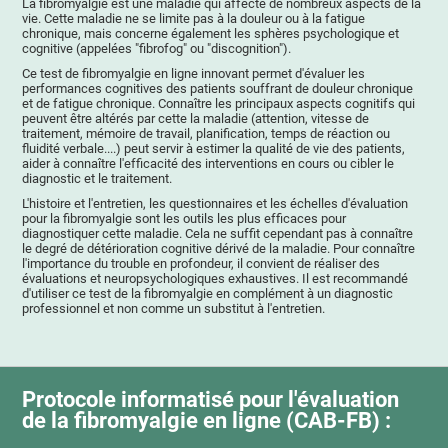
La fibromyalgie est une maladie qui affecte de nombreux aspects de la
vie. Cette maladie ne se limite pas à la douleur ou à la fatigue
chronique, mais concerne également les sphères psychologique et
cognitive (appelées "fibrofog" ou "discognition").
Ce test de fibromyalgie en ligne innovant permet d'évaluer les
performances cognitives des patients souffrant de douleur chronique
et de fatigue chronique. Connaître les principaux aspects cognitifs qui
peuvent être altérés par cette la maladie (attention, vitesse de
traitement, mémoire de travail, planification, temps de réaction ou
fluidité verbale....) peut servir à estimer la qualité de vie des patients,
aider à connaître l'efficacité des interventions en cours ou cibler le
diagnostic et le traitement.
L'histoire et l'entretien, les questionnaires et les échelles d'évaluation
pour la fibromyalgie sont les outils les plus efficaces pour
diagnostiquer cette maladie. Cela ne suffit cependant pas à connaître
le degré de détérioration cognitive dérivé de la maladie. Pour connaître
l'importance du trouble en profondeur, il convient de réaliser des
évaluations et neuropsychologiques exhaustives. Il est recommandé
d'utiliser ce test de la fibromyalgie en complément à un diagnostic
professionnel et non comme un substitut à l'entretien.
Protocole informatisé pour l'évaluation
de la fibromyalgie en ligne (CAB-FB) :