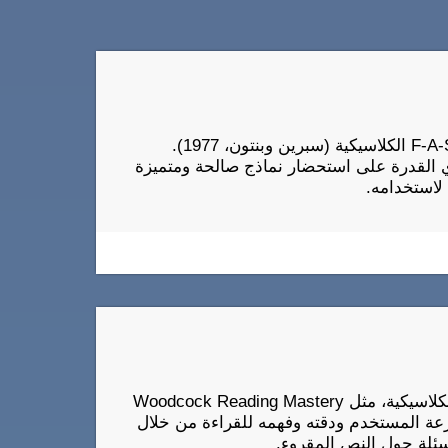
اختبار الطلاقة اللفظية لكوجنيفيت هو نسخة رقمية لمهمة F-A-S الكلاسيكية (سبرين وبنتون، 1977).
 القدرة على استحضار نماذج صالحة ومتميزة
 لاستخدامه.
يعتمد اختبار CogniFit للقراءة على اختبارات فهم القراءة الكلاسيكية، مثل Woodcock Reading Mastery
إلى قياس سرعة المستخدم ودقته وفهمه للقراءة من خلال
سئلة حول النص المقروء.