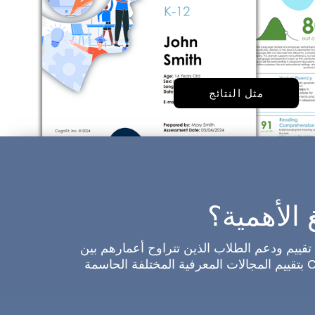
مثل النتائج
 الأهمية؟
ي تقييم ودعم الطلاب الذين تتراوح أعمارهم بين
5 إلى 18 عامًا. من خلال المهام النفسية العصبية التي تم التحقق منها والاختبارات الكلاسيكية، يقوم CAB K-12 بتقييم المجالات المعرفية المختلفة الحاسمة