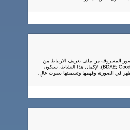
Cogni على مهمة وصف الصور المسروقة من ملف تعريف الارتباط من
اختبار بوسطن للحبسة التشخيصية (BDAE; Goodglass & Kaplan, 1972). لإكمال هذا النشاط، سيكون
تظهر في الصورة، وفهمها وتسميتها بصوت عالٍ.