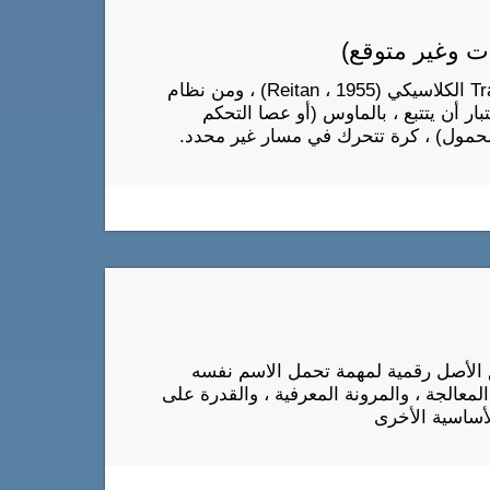
ات وغير متوقع)
تم استلهام اختبار التنسيق HECOOR من اختبار Trail Making الكلاسيكي (Reitan ، 1955) ، ومن نظام
ب على المتقدم للاختبار أن يتتبع ، بالماوس (أو عصا التحكم
محمول) ، كرة تتحرك في مسار غير محدد.
CogniFit's Trail) هو نسخة طبق الأصل رقمية لمهمة تحمل الاسم نفسه
 هذه المهمة سرعة المعالجة ، والمرونة المعرفية ، والقدرة على
لأساسية الأخرى