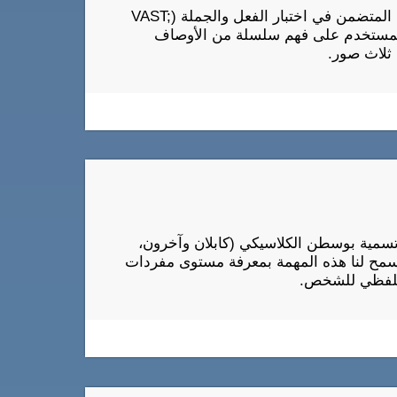
يعتمد اختبار فهم الاستماع CogniFit على اختبار فهم الجملة المتضمن في اختبار الفعل والجملة (VAST;
 بتقييم قدرة المستخدم على فهم سلسلة من الأوصاف
ثلاث صور.
 تسمية بوسطن الكلاسيكي (كابلان وآخرون،
بار المفردات من WAIS-III (ويشلر، 1997). ستسمح لنا هذه المهمة بمعرفة مستوى مفردات
اللفظي للشخص.