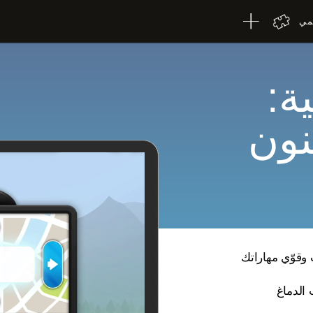
لمي
ة:
نون
 وقوّي مهاراتك
 الدماغ