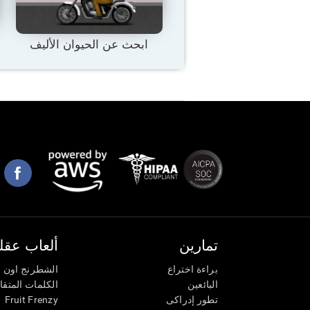
ابحث عن الحيوان الأليف
تمارين
ألعاب عقلي
براءة اختراع
الشطرنج اون ل
البائعين
الكلمات المتق
تطور إدراكى
Fruit Frenzy