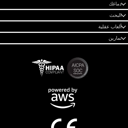
دماغك
البحث
ألعاب عقلية
تمارين