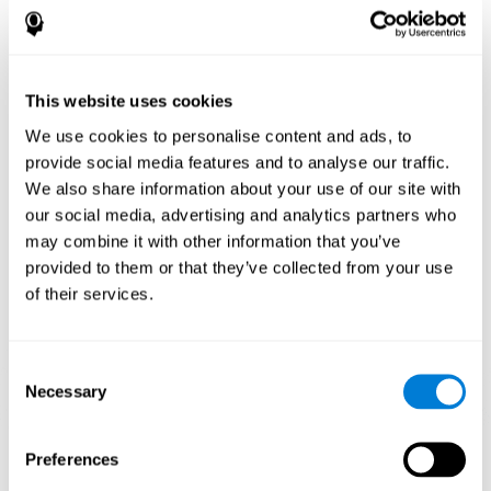
كيف تحسّن اللعبة العقلية "التزاحم"
مهاراتي المعرفية؟
إنّ استخدام الألعاب مثل "التزاحم" ينشّط نمطا للتنشيط العصبي. إنّ
This website uses cookies
التنبيه المستمرّ لمهاراتنا المعرفية قد يساعد في إنشاء نقاط الاشتباك
العصبي الجديدة، وإعادة تنظيم الدوائر العصبية وتحسين الوظائف
We use cookies to personalise content and ads, to
التنفيذية. تنشّط اللعبة "التزاحم" القدرات المتعلّقة بالانتباه المركّز
provide social media features and to analyse our traffic.
والإدراك البصري.
We also share information about your use of our site with
الأسبوع الأوّل
الأسبوع الثاني
الأسبوع الثالث
our social media, advertising and analytics partners who
may combine it with other information that you’ve
provided to them or that they’ve collected from your use
of their services.
Consent
Necessary
Selection
إسقاط رسومي توجيهي للشبكات العصبية بعد 3 أسابيع.
Preferences