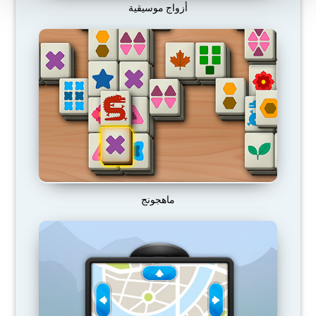
أزواج موسيقية
ماهجونج