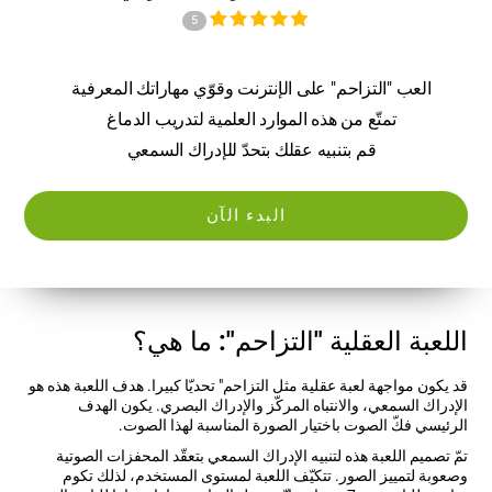
5
العب "التزاحم" على الإنترنت وقوّي مهاراتك المعرفية
تمتّع من هذه الموارد العلمية لتدريب الدماغ
قم بتنبيه عقلك بتحدّ للإدراك السمعي
البدء الآن
اللعبة العقلية "التزاحم": ما هي؟
قد يكون مواجهة لعبة عقلية مثل التزاحم" تحديّا كبيرا. هدف اللعبة هذه هو
الإدراك السمعي، والانتباه المركّز والإدراك البصري. يكون الهدف
الرئيسي فكّ الصوت باختيار الصورة المناسبة لهذا الصوت.
تمّ تصميم اللعبة هذه لتنبيه الإدراك السمعي بتعقّد المحفزات الصوتية
وصعوبة لتمييز الصور. تتكيّف اللعبة لمستوى المستخدم، لذلك تكوم