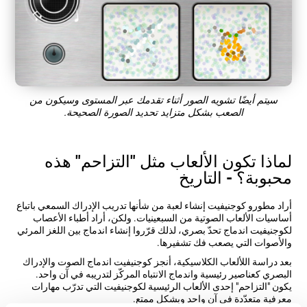
سيتم أيضًا تشويه الصور أثناء تقدمك عبر المستوى وسيكون من
الصعب بشكل متزايد تحديد الصورة الصحيحة.
لماذا تكون الألعاب مثل "التزاحم" هذه
محبوبة؟ - التاريخ
أراد مطورو كوجنيفيت إنشاء لعبة من شأنها تدريب الإدراك السمعي باتباع
أساسيات الألعاب الصوتية من السبعينيات. ولكن، أراد أطباء الأعصاب
لكوجنيفيت اندماج تحدّ بصري، لذلك قرّروا إنشاء اندماج بين اللغز المرئي
والأصوات التي يصعب فك تشفيرها.
بعد دراسة اللألعاب الكلاسيكية، أنجز كوجنيفيت اندماج الصوت والإدراك
البصري كعناصير رئيسية واندماج الانتباه المركّز لتدريبه في آن واحد.
يكون "التزاحم" إحدى الألعاب الرئيسية لكوجنيفيت التي تدرّب مهارات
معرفية متعدّدة في آن واحد وبشكل ممتع.