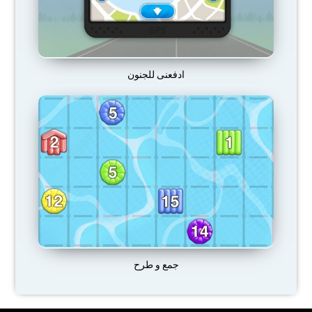
ادفعنى للجنون
جمع و طرح