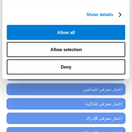
إنّ كلّ أدوات التقييم العصبيّ-النفسيّ التي ستجدها في البرنامج
العصبيّ-التعليميّ لكوجنيفيت، هي مؤلّفة من أنشطة مثبتة
Show details
لطلاب من 7 سنوات، والشباب، والمراهقين.
اختبار معرفي لفهم القراءة
Allow all
اختبار معرفي للانتباه والتركيز
Allow selection
اختبار معرفي للتنسيق
Deny
الاختبار المعرفي العام
اختبار معرفي للسائقين
اختبار معرفي للذاكرة
اختبار معرفي للإدراك