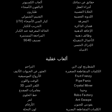
حقائق عن دماغك
ألعاب الكمبيوتر
أجزاء العقل
البالغون الأصحاء
الخلايا العصبية
طيارون
اللدونة العصبية
التقييم الشمولي
المعرفة
كبار السن الأصحاء (iTV)
فقدان الذاكرة
التدريب للكبار
الإعاقة الذهنية
الحالة المعرفية عند الكبار
وظائف ذهنية
المراجعة المستمرة
الأعمال التنفيذيّة
تصنيف SG4D
الإدراك الحسى
الانتباه
ألعاب عقلية
الشطرنج اون لاين
التزاحم
الكلمات المتقاطعة الصغيرة
العثور عن الحيوات الأليف
Fruit Frenzy
الأزواج الموسيقية
Pipe Panic
الوقت واللون
Crystal Miner
اللغز الفني 3D
وحيدا
مغامرات الضفدع
Robo Factory
خط الحلوى
Ant Escape
لغز
يقودني للجنون
الأرقام
الكلمات المتقاطعة البصرية
لون النحلة