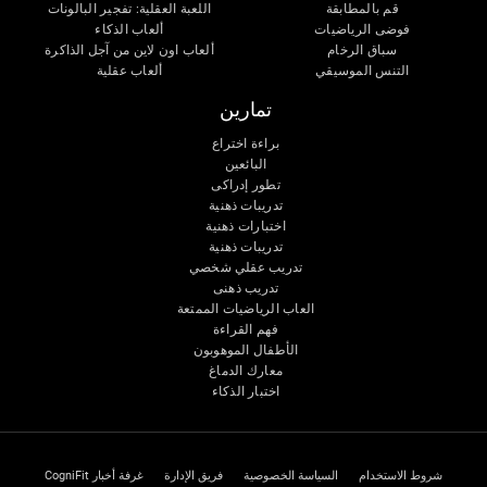
قم بالمطابقة
اللعبة العقلية: تفجير البالونات
فوضى الرياضيات
ألعاب الذكاء
سباق الرخام
ألعاب اون لاين من آجل الذاكرة
التنس الموسيقي
ألعاب عقلية
تمارين
براءة اختراع
البائعين
تطور إدراكى
تدريبات ذهنية
اختبارات ذهنية
تدريبات ذهنية
تدريب عقلي شخصي
تدريب ذهنى
العاب الرياضيات الممتعة
فهم القراءة
الأطفال الموهوبون
معارك الدماغ
اختبار الذكاء
شروط الاستخدام
السياسة الخصوصية
فريق الإدارة
غرفة أخبار CogniFit