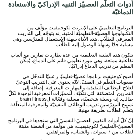
أدوات التعلّم العصبيّز التنبيه الإدراكيّ والاستعادة
الدماغيّة
:
البرنامج التعليميّ على الإنترنت لكوجنيفيت مؤلّف من
التكنولوجيا العصبيّة-التعليميّة المثبة. إنه يتوجّه إلى التدريب
المعرفي للطلّاب. هذه الأداة سهلة الإستعمال للمدرّسين وهي
مسلية جدّا وسهلة الوصول إليه للطلّاب.
تتكون هذه التقنية التعليمية من عدة بطاريات تمارين مع ألعاب
تفاعلية ممتعة. وهي مورد تعليمي قائم على الدماغ، يُمكّن
المعلم من تدريب الدماغ إدراكيًا.
أصبح كوجنيفت برنامجا عصبيّا-تعليميّا رائسيّا للتدخّل في
صعوبات التعلّم في الصفّ، لأنّه يحتوي على التدريب النوعيّ
لعلاج الوظائف التنفيذية والمهارات المعرفية. إضافة إلى
التمارين المتضمّنة التي تتكيّف للمميّزات المعرفية الوحيدة لكلّ
طالب. إنه وسيلة شخصيّة، مسلية وفعّالة لbrain fitness
تسمح للمدرّسين تدريب الوظائف التنفيذيّة والمعرفية المتعلّقة
بتعلّم الطلّاب بطريقة مهنية.
إنّ كلّ أدوات التقييم العصبيّ-النفسيّ التي ستجدها في البرنامج
العصبيّ-التعليميّ لكوجنيفيت، هي مؤلّفة من أنشطة مثبتة
لطلاب من 7 سنوات، والشباب، والمراهقين.