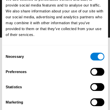
provide social media features and to analyse our traffic.
إن كنّا نريد أن نتطوّر قدرة الطلّاب في الأوج، فمن
We also share information about your use of our site with
الضروريّ أن نعرف هذا المهارات الإدراكيّة لديها ضعف
our social media, advertising and analytics partners who
وقوّة وتضمّنها في الأهليّات والحتوى الأكاديميّة.
may combine it with other information that you’ve
provided to them or that they’ve collected from your use
of their services.
أدوات التعلّم العصبيّ: أدوات تقييم الإدراكيّ
Consent
للطلّاب
Necessary
Selection
:
البرنامج التعليميّ على الإنترنت لكوجنيفيت مؤلّف من اختبارات
عصبيّة-نفسيّة وأدوات موحّدة تسمح كشف وتحديد الوظائف
Preferences
التنفيذيّة والقدرات المعرفية الرئيسية للطلّاب* بدقّة من خلال
تمارين عصبيّة-تعليميّة بسيطة مثبتة (يمكن بتدريبها من أي
كمبيوتر)، كما تسمح تثبيت علاعقة نتائجهم بالأداء المدرسيّ،
Statistics
المحتوى الأكاديميّة، الأهليّات، السلوك والحافز.
إنّ إكتشاف الأسس العصبيّة-النفسيّة أو الأعمال الإدراكيّة
الضعيفة أو القويّة ضروريّ لفهم وتقوية أداء الطلّاب المدرسيّ
Marketing
ولتطوّر التخطيط العصبيّ-التعليميّ الشخصيّ للتعلّم.