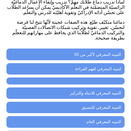
لماذا تدريب دماغ طلّابك مهمّ؟ تدريب وإبقاء الأعمال الدماغيّة
الرائسيّة المتضمّنة في التعلّم الأكاديميّ يمكن أن يساعد الطلّاب
على تحسّن أدائه الإدراكيّ وتقوية أهليّته للدرس والتعلّم.
دماغنا متكيّف طيّع. هذه الصفات عجيتة لأنّها تتيح لنا فرصة
لتحسّن، تغيير، تقوية وتركيب شبكات الاتصالات العصبيّة
والتركيب الدماغيّ لطلّابنا الذي يحافظ على مهاراتهم للتععلّم
بطريقة صحيحة.
التنبيه المعرفي لأكبر من 55
لتنبيه المعرفي لقهم القراءة
التنبيه المعرفي للانتباه والتركيز
التنبيه المعرفي للتنسيق
التنبيه المعرفي العام