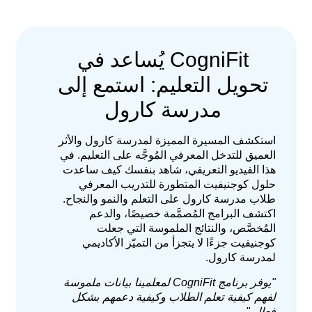
CogniFit يُساعد في
تحويل التعليم: استمع إلى
مدرسة كارول
استكشف المسيرة المميزة لمدرسة كارول والأثر
العميق للتدخل المعرفي المُوجَّه على التعليم. في
هذا الفيديو التعريفي، شاهد بنفسك كيف ساعدت
حلول كوجنيفيت المتطورة للتدريب المعرفي
طلاب مدرسة كارول على التعلم والنمو والنجاح.
اكتشف البرامج المُصمَّمة خصيصًا، والدعم
المُخصَّص، والنتائج الملموسة التي جعلت
كوجنيفيت جزءًا لا يتجزأ من التميّز الأكاديمي
لمدرسة كارول.
"يوفر برنامج CogniFit لمعلمينا بيانات ملموسة
لفهم كيفية تعلم الطلاب وكيفية دعمهم بشكل
فعال."