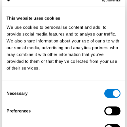
تنشّط ممارسة الألعاب مثل ألغاز لكوجنيفيت نمطا للتنشيط العصبي. إنّ
اللعب وتدريب النمط هذا باستمرار يساعد الدوائر العصبية في إعادة
التنظيم واستعادة الوظائف المعرفية الضعيفة.
This website uses cookies
قد يساعد التنبيه المستمرّ للمهارات في إنشاء نقط الاشتيباك جديدة وفي
We use cookies to personalise content and ads, to
إعادة التنظيم للدوائر العصبية وتحسّن الوظائف المعرفية. تنشّط اللعبة
provide social media features and to analyse our traffic.
العقلية ألغاز في تنبيه المهارات المتعلّقة بالفحص البصري والإدراك
المكاني.
We also share information about your use of our site with
our social media, advertising and analytics partners who
الأسبوع الأوّل
الأسبوع الثاني
الأسبوع الثالث
may combine it with other information that you’ve
provided to them or that they’ve collected from your use
of their services.
Consent
Necessary
Selection
إسقاط رسومي توجيهي للشبكات العصبية بعد 3 أسابيع.
Preferences
ما يحدث إن لم أدرّب مهاراتي المعرفية؟