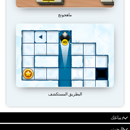
ماهجونج
البطريق المستكشف
دماغك
البحث