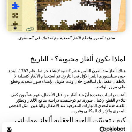
ستزيد الصور وقطع اللغز الصعبة مع تقدمك في المستوى.
لماذا تكون ألغاز محبوبة؟ - التاريخ
هناك ألغاز منذ القرن الثامن عشر كتقنية لإنشاء خرائط. عام 1767، ابتدع
جون سبلسبوري اللغز الأوّل في التاريخ. تم استخدام الألغاز كتسلية لا
للأطفال فقط، بل للبالغين خلال وقت طويل، بإنشاء صور متحدية وقطع
على مرور الوقت.
أثبتت دراسات متعددة أنّ بناء ألغاز من قبل الأطفال، فهم يتعلّمون كيف
تتلاءم القطع لإكمال صورة. تم كوجنيفيت دراسة منافع الألغاز وتطوّر
اللعبة هذه لتحدي المهارات المعرفية عند الأطفال والبالغين، مثل الفحص
البصري والإدراك المكاني وغيره.
كيف تحسّن اللعبة العقلية ألغاز مهاراتي
المعرفية؟