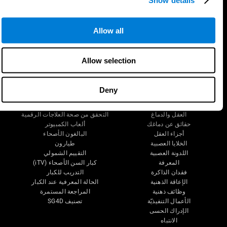
Allow all
تابعونا على
Allow selection
Deny
دماغك
البحث
العقل والدماغ
التحقق من صحة العلاجات الرقمية
حقائق عن دماغك
ألعاب الكمبيوتر
أجزاء العقل
البالغون الأصحاء
الخلايا العصبية
طيارون
اللدونة العصبية
التقييم الشمولي
المعرفة
كبار السن الأصحاء (iTV)
فقدان الذاكرة
التدريب للكبار
الإعاقة الذهنية
الحالة المعرفية عند الكبار
وظائف ذهنية
المراجعة المستمرة
الأعمال التنفيذيّة
تصنيف SG4D
الإدراك الحسى
الانتباه