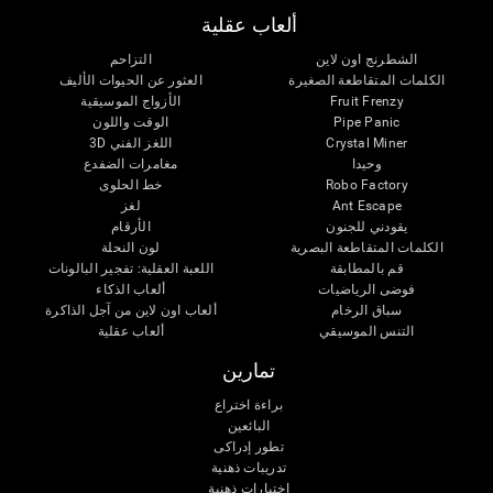
ألعاب عقلية
الشطرنج اون لاين
التزاحم
الكلمات المتقاطعة الصغيرة
العثور عن الحيوات الأليف
Fruit Frenzy
الأزواج الموسيقية
Pipe Panic
الوقت واللون
Crystal Miner
اللغز الفني 3D
وحيدا
مغامرات الضفدع
Robo Factory
خط الحلوى
Ant Escape
لغز
يقودني للجنون
الأرقام
الكلمات المتقاطعة البصرية
لون النحلة
قم بالمطابقة
اللعبة العقلية: تفجير البالونات
فوضى الرياضيات
ألعاب الذكاء
سباق الرخام
ألعاب اون لاين من آجل الذاكرة
التنس الموسيقي
ألعاب عقلية
تمارين
براءة اختراع
البائعين
تطور إدراكى
تدريبات ذهنية
اختبارات ذهنية