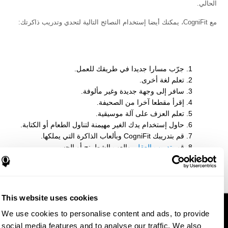
الحالي.
مع CogniFit، يمكنك أيضا إستخدام النصائح التالية لتحدي وتدريب ذاكرتك:
جرّب مسارا جديدا في طريقك للعمل.
تعلم لغة أخرى.
سافر إلى وجهة جديدة وغير مألوفة.
إقرأ مقطعا آخرا من الصحيفة.
تعلم العزف على آلة موسيقية.
حاول إستخدام يدك الغير مهيمنة لتناول الطعام أو الكتابة.
قم بتدريبك CogniFit وبألعاب الذاكرة التي يملكها.
قم
بتدريب العقل
, وإلعب الشطرنج أو الجسر.
تعلم كلمة جديدة كل يوم.
باشر في برنامج
تدريب الدماغ
.
This website uses cookies
We use cookies to personalise content and ads, to provide
social media features and to analyse our traffic. We also