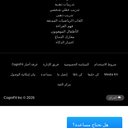
تدريبات ذهنية
تدريب عقلي شخصي
تدريب ذهنى
العاب الرياضيات الممتعة
فهم القراءة
الأطفال الموهوبون
معارك الدماغ
اختبار الذكاء
شروط الاستخدام
السياسة الخصوصية
فريق الإدارة
غرفة أخبار CogniFit
Media Kit
كن حليفا
كن بائعًا
إتصل بنا
مساعدة
بيان إمكانية الوصول
مركز الثقة
CogniFit Inc © 2026
العراق
هل تحتاج مساعدة؟