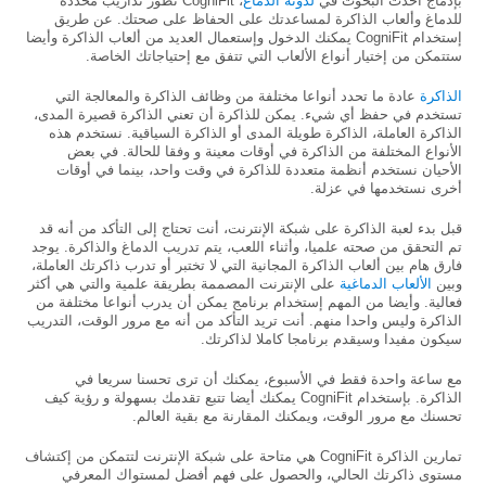
بإدماج أحدث البحوث في
لدونة الدماغ
، CogniFit تطور تداريب محددة
للدماغ وألعاب الذاكرة لمساعدتك على الحفاظ على صحتك. عن طريق
إستخدام CogniFit يمكنك الدخول وإستعمال العديد من ألعاب الذاكرة وأيضا
ستتمكن من إختيار أنواع الألعاب التي تتفق مع إحتياجاتك الخاصة.
الذاكرة
عادة ما تحدد أنواعا مختلفة من وظائف الذاكرة والمعالجة التي
تستخدم في حفظ أي شيء. يمكن للذاكرة أن تعني الذاكرة قصيرة المدى،
الذاكرة العاملة، الذاكرة طويلة المدى أو الذاكرة السياقية. نستخدم هذه
الأنواع المختلفة من الذاكرة في أوقات معينة و وفقا للحالة. في بعض
الأحيان نستخدم أنظمة متعددة للذاكرة في وقت واحد، بينما في أوقات
أخرى نستخدمها في عزلة.
قبل بدء لعبة الذاكرة على شبكة الإنترنت، أنت تحتاج إلى التأكد من أنه قد
تم التحقق من صحته علميا، وأثناء اللعب، يتم تدريب الدماغ والذاكرة. يوجد
فارق هام بين ألعاب الذاكرة المجانية التي لا تختبر أو تدرب ذاكرتك العاملة،
وبين
الألعاب الدماغية
على الإنترنت المصممة بطريقة علمية والتي هي أكثر
فعالية. وأيضا من المهم إستخدام برنامج يمكن أن يدرب أنواعا مختلفة من
الذاكرة وليس واحدا منهم. أنت تريد التأكد من أنه مع مرور الوقت، التدريب
سيكون مفيدا وسيقدم برنامجا كاملا لذاكرتك.
مع ساعة واحدة فقط في الأسبوع، يمكنك أن ترى تحسنا سريعا في
الذاكرة. بإستخدام CogniFit يمكنك أيضا تتبع تقدمك بسهولة و رؤية كيف
تحسنك مع مرور الوقت، ويمكنك المقارنة مع بقية العالم.
تمارين الذاكرة CogniFit هي متاحة على شبكة الإنترنت لتتمكن من إكتشاف
مستوى ذاكرتك الحالي، والحصول على فهم أفضل لمستواك المعرفي