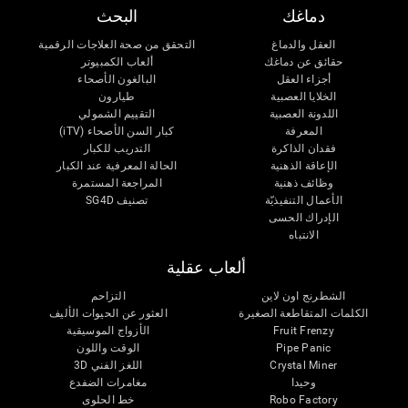
دماغك
البحث
العقل والدماغ
التحقق من صحة العلاجات الرقمية
حقائق عن دماغك
ألعاب الكمبيوتر
أجزاء العقل
البالغون الأصحاء
الخلايا العصبية
طيارون
اللدونة العصبية
التقييم الشمولي
المعرفة
كبار السن الأصحاء (iTV)
فقدان الذاكرة
التدريب للكبار
الإعاقة الذهنية
الحالة المعرفية عند الكبار
وظائف ذهنية
المراجعة المستمرة
الأعمال التنفيذيّة
تصنيف SG4D
الإدراك الحسى
الانتباه
ألعاب عقلية
الشطرنج اون لاين
التزاحم
الكلمات المتقاطعة الصغيرة
العثور عن الحيوات الأليف
Fruit Frenzy
الأزواج الموسيقية
Pipe Panic
الوقت واللون
Crystal Miner
اللغز الفني 3D
وحيدا
مغامرات الضفدع
Robo Factory
خط الحلوى