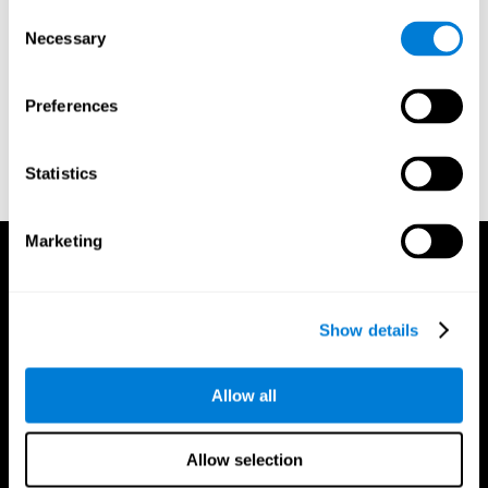
Consent
Robertson, I. H., Manly, T., Andrade, J., Baddeley, B., & Yiend,
Necessary
Selection
J. (1997). `Oops!’: Performance correlates of everyday
attentional failures in traumatic brain injured and normal
subjects. Neuropsychologia, 35(6), 747-758.
Preferences
https://doi.org/10.1016/s0028-3932(97)00015-8
Treisman, A., & Gelade, G. A. (1980). A feature-integration
theory of attention. CognitivePsychology , 12 (1), 97-136.
Statistics
https://doi.org/10.1016/0010-0285(80)90005-5
Marketing
Show details
Allow all
Allow selection