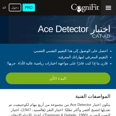
PRO
دخول
العرب
اختبار Ace Detector
CAT-AD
احصل على الوصول إلى هذا التقييم النفسي العصبي.
التقييم المعرفي لمهاراتك المعرفية.
قارن ما إذا كنت قادرًا على مواجهة اختبارات رياضية عالية الأداء. جربها!
البدء الآن
المواصفات الفنية
يتكون اختبار Ace Detector من مجموعة من أربع مهام لكوجنيفيت تم
تعديلها لتصبح أقصر وأكثر تطلبًا: اختبار النقر (هالستيد، 1947)، اختبار
البحث البصري (Treisman & Gelade، 1980)، اختبار الانتباه الانتقائي