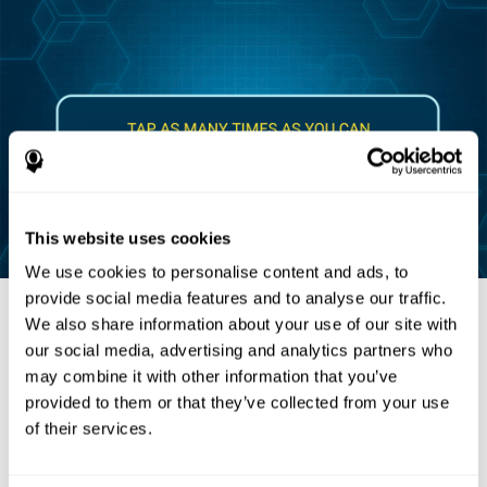
This website uses cookies
We use cookies to personalise content and ads, to
provide social media features and to analyse our traffic.
We also share information about your use of our site with
our social media, advertising and analytics partners who
مراجع
may combine it with other information that you’ve
provided to them or that they’ve collected from your use
Brickenkamp, R. (1962). Aufmerksamkeits-Belastungs-Test
of their services.
(Test d2) (1st ed.). Göttingen, Germany: Hogrefe.
Halstead, W.C. (1947). Brain and Intelligence. Chicago, IL:
University of Chicago Press.