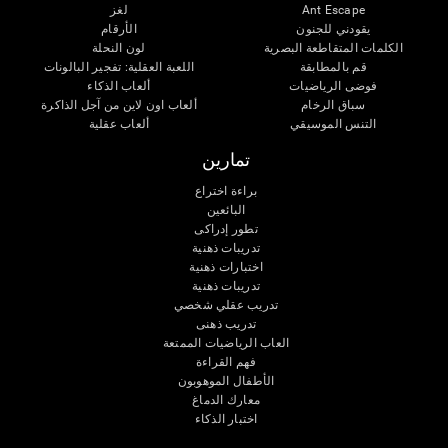
Ant Escape
لغز
يقودني للجنون
الأرقام
الكلمات المتقاطعة البصرية
لون النحلة
قم بالمطابقة
اللعبة العقلية: تفجير البالونات
فوضى الرياضيات
ألعاب الذكاء
سباق الرخام
ألعاب اون لاين من آجل الذاكرة
التنس الموسيقي
ألعاب عقلية
تمارين
براءة اختراع
البائعين
تطور إدراكى
تدريبات ذهنية
اختبارات ذهنية
تدريبات ذهنية
تدريب عقلي شخصي
تدريب ذهنى
العاب الرياضيات الممتعة
فهم القراءة
الأطفال الموهوبون
معارك الدماغ
اختبار الذكاء