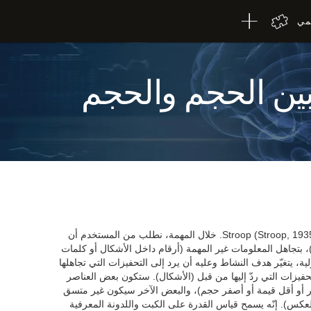
لمي
 بين الحجم والحجم
يعتمد اختبار المعالجة REST-INH على اختبار Stroop (Stroop, 1935). خلال المهمة، نطلب من المستخدم أن
بتجاهل المعلومات غير المهمة (أرقام داخل الأشكال أو كلمات
ية، يتغيّر هدف النشاط وعليه أن يرد إلى التحفيزات التي تجاهلها
فيزات التي ردّ إليها من قبل (الأشكال). ستكون بعض العناصر
ر أو أقل قيمة أو أصفر حجم)، والبعض الآخر سيكون غير متسق
لعكس). إنّه يسمح قياس القدرة على الكبت واللدونة المعرفية