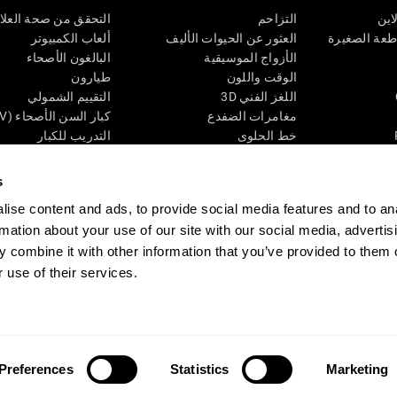
اين
التزاحم
التحقق من صحة العلا
اطعة الصغيرة
العثور عن الحيوات الأليف
ألعاب الكمبيوتر
الأزواج الموسيقية
البالغون الأصحاء
الوقت واللون
طيارون
اللغز الفني 3D
التقييم الشمولي
مغامرات الضفدع
كبار السن الأصحاء (iTV)
خط الحلوى
التدريب للكبار
لغز
الحالة المعرفية عند ال
الأرقام
المراجعة المستمرة
s
طعة البصرية
لون النحلة
تصنيف SG4D
ise content and ads, to provide social media features and to an
اللعبة العقلية: تفجير البالونات
rmation about your use of our site with our social media, advertis
ات
ألعاب الذكاء
 combine it with other information that you’ve provided to them o
ألعاب اون لاين من آجل الذاكرة
قي
ألعاب عقلية
 use of their services.
 CogniFit
Media Kit
كن حليفا
كن بائعًا
إتصل بنا
مساعدة
بيان إمكانية 
Preferences
Statistics
Marketing