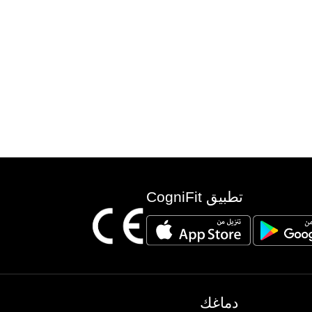
تطبيق CogniFit
دماغك