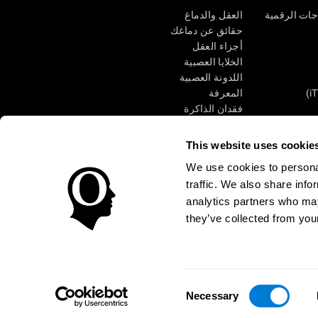
جات الرقمية
العقل والدماغ
حقائق عن دماغك
أجزاء العقل
الخلايا العصبية
اللدونة العصبية
المعرفة
فقدان الذاكرة
كبار
الإعاقة الذهنية
وظائف ذهنية
This website uses cookie
الأعمال التنفيذيّة
We use cookies to personal
الإدراك الحسى
traffic. We also share info
الانتباه
analytics partners who may
they’ve collected from your
الوصول
مركز الثقة
Consent
CogniFit Inc © 2026
Necessary
Selection