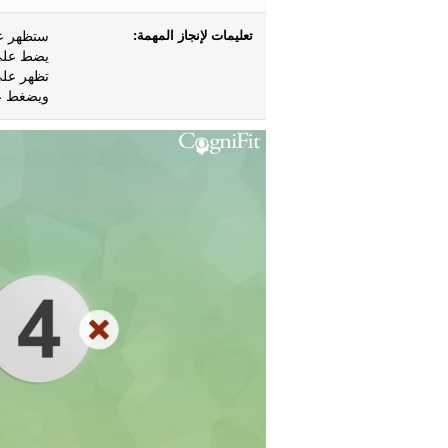
تعليمات لإنجاز المهمة:
ستظهر عل
يضط على ا
تظهر على
ويضغط عل