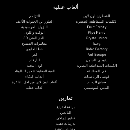
ألعاب عقلية
الشطرنج اون لاين
التزاحم
الكلمات المتقاطعة الصغيرة
العثور عن الحيوات الأليف
Fruit Frenzy
الأزواج الموسيقية
Pipe Panic
الوقت واللون
Crystal Miner
اللغز الفني 3D
وحيدا
مغامرات الضفدع
Robo Factory
خط الحلوى
Ant Escape
لغز
يقودني للجنون
الأرقام
الكلمات المتقاطعة البصرية
لون النحلة
قم بالمطابقة
اللعبة العقلية: تفجير البالونات
فوضى الرياضيات
ألعاب الذكاء
سباق الرخام
ألعاب اون لاين من آجل الذاكرة
التنس الموسيقي
ألعاب عقلية
تمارين
براءة اختراع
البائعين
تطور إدراكى
تدريبات ذهنية
اختبارات ذهنية