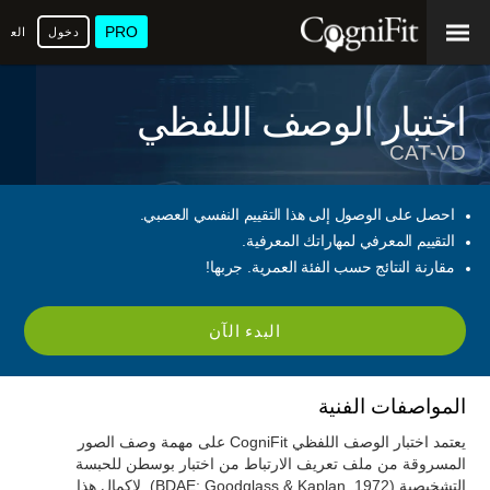
PRO
دخول
العرب
اختبار الوصف اللفظي
CAT-VD
احصل على الوصول إلى هذا التقييم النفسي العصبي.
التقييم المعرفي لمهاراتك المعرفية.
مقارنة النتائج حسب الفئة العمرية. جربها!
البدء الآن
المواصفات الفنية
يعتمد اختبار الوصف اللفظي CogniFit على مهمة وصف الصور
المسروقة من ملف تعريف الارتباط من اختبار بوسطن للحبسة
التشخيصية (BDAE; Goodglass & Kaplan, 1972). لإكمال هذا