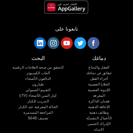
تابعونا على
دماغك
البحث
العقل والدماغ
التحقق من صحة العلاجات الرقمية
حقائق عن دماغك
ألعاب الكمبيوتر
أجزاء العقل
البالغون الأصحاء
الخلايا العصبية
طيارون
اللدونة العصبية
التقييم الشمولي
المعرفة
كبار السن الأصحاء (iTV)
فقدان الذاكرة
التدريب للكبار
الإعاقة الذهنية
الحالة المعرفية عند الكبار
وظائف ذهنية
المراجعة المستمرة
الأعمال التنفيذيّة
تصنيف SG4D
الإدراك الحسى
الانتباه