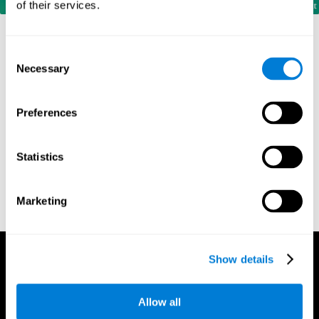
of their services.
Consent
المراجع
Necessary
Selection
Corsi, P.M. (1972). Human memory and the medial temporal
Preferences
region of the brain (Ph.D.). McGill University.
Kessels, R. P. C.; van Zandvoort, M. J. E.; Postma, A.; Kappelle,
L. J.; de Haan, E. H. F (2000). "The Corsi Block-Tapping Task:
Statistics
Standardization and Normative Data". Applied
Neuropsychology. 7 (4): 252–258
Wechsler, D. (1945). Wechsler memory scale. Psychological
Marketing
Corporation
Show details
Allow all