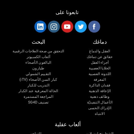
تابعونا على
دماغك
البحث
العقل والدماغ
التحقق من صحة العلاجات الرقمية
حقائق عن دماغك
ألعاب الكمبيوتر
أجزاء العقل
البالغون الأصحاء
الخلايا العصبية
طيارون
اللدونة العصبية
التقييم الشمولي
المعرفة
كبار السن الأصحاء (iTV)
فقدان الذاكرة
التدريب للكبار
الإعاقة الذهنية
الحالة المعرفية عند الكبار
وظائف ذهنية
المراجعة المستمرة
الأعمال التنفيذيّة
تصنيف SG4D
الإدراك الحسى
الانتباه
ألعاب عقلية
الشطرنج اون لاين
التزاحم