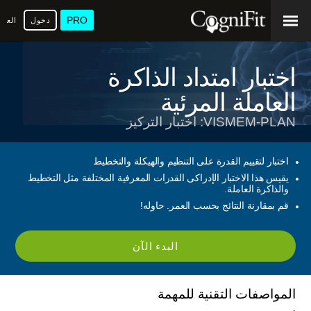
PRO
دخول
العرب
اختبار امتداد الذاكرة
العاملة المرئية
VISMEM-PLAN: اختبار التركيز
اختبار لتقييم القدرة على التنظيم والهيكلة والتخطيط
يقيس هذا الاختبار الإدراكى القدرات المعرفية المختلفة مثل التخطيط
والذاكرة العاملة.
قم بمقارنة النتائج بحسب العمر. حاوله!
البدء الآن
المواصفات التقنية للمهمة