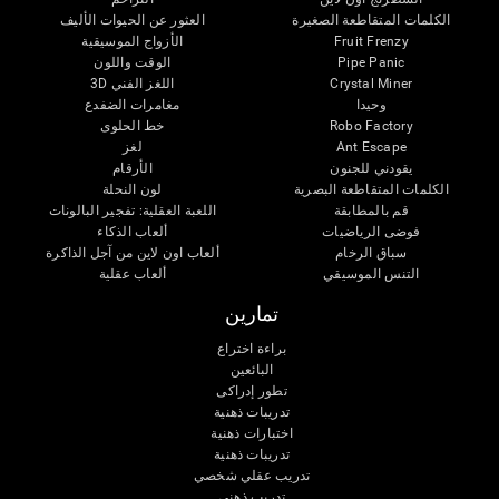
الكلمات المتقاطعة الصغيرة
العثور عن الحيوات الأليف
Fruit Frenzy
الأزواج الموسيقية
Pipe Panic
الوقت واللون
Crystal Miner
اللغز الفني 3D
وحيدا
مغامرات الضفدع
Robo Factory
خط الحلوى
Ant Escape
لغز
يقودني للجنون
الأرقام
الكلمات المتقاطعة البصرية
لون النحلة
قم بالمطابقة
اللعبة العقلية: تفجير البالونات
فوضى الرياضيات
ألعاب الذكاء
سباق الرخام
ألعاب اون لاين من آجل الذاكرة
التنس الموسيقي
ألعاب عقلية
تمارين
براءة اختراع
البائعين
تطور إدراكى
تدريبات ذهنية
اختبارات ذهنية
تدريبات ذهنية
تدريب عقلي شخصي
تدريب ذهنى