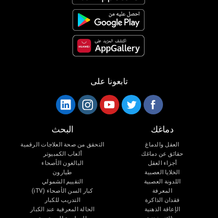
تابعونا على
دماغك
البحث
العقل والدماغ
التحقق من صحة العلاجات الرقمية
حقائق عن دماغك
ألعاب الكمبيوتر
أجزاء العقل
البالغون الأصحاء
الخلايا العصبية
طيارون
اللدونة العصبية
التقييم الشمولي
المعرفة
كبار السن الأصحاء (iTV)
فقدان الذاكرة
التدريب للكبار
الإعاقة الذهنية
الحالة المعرفية عند الكبار