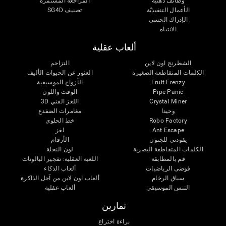
وظائف ذهنية
المراجعة المستمرة
الأعمال التنفيذيّة
تصنيف SG4D
الإدراك الحسى
الانتباه
ألعاب عقلية
الشطرنج اون لاين
التزاحم
الكلمات المتقاطعة الصغيرة
العثور عن الحيوات الأليف
Fruit Frenzy
الأزواج الموسيقية
Pipe Panic
الوقت واللون
Crystal Miner
اللغز الفني 3D
وحيدا
مغامرات الضفدع
Robo Factory
خط الحلوى
Ant Escape
لغز
يقودني للجنون
الأرقام
الكلمات المتقاطعة البصرية
لون النحلة
قم بالمطابقة
اللعبة العقلية: تفجير البالونات
فوضى الرياضيات
ألعاب الذكاء
سباق الرخام
ألعاب اون لاين من آجل الذاكرة
التنس الموسيقي
ألعاب عقلية
تمارين
براءة اختراع