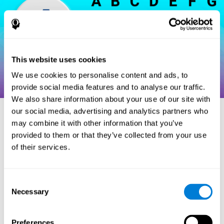
This website uses cookies
We use cookies to personalise content and ads, to
provide social media features and to analyse our traffic.
We also share information about your use of our site with
our social media, advertising and analytics partners who
may combine it with other information that you’ve
مراجع
provided to them or that they’ve collected from your use
of their services.
Hooper, H. E. (1983). Hooper Visual Organization Test Manual.
Los Angeles, CA: Western Psychological Services.
Consent
Merten, T. (2004). A Short Version of the Hooper Visual
Necessary
Organization Test: Reliability and Validity. Applied
Selection
neuropsychology, 11(2), 99-102.
https://doi.org/10.1207/s15324826an1102_5
Preferences