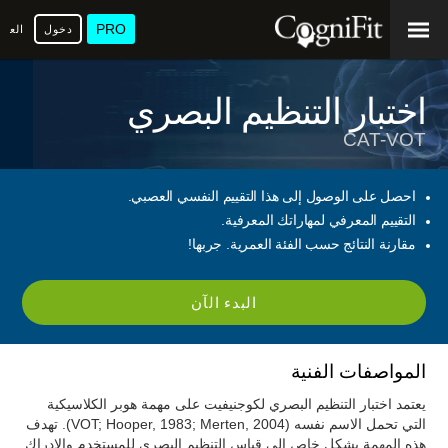
PRO
دخول
العرب
اختبار التنظيم البصري
CAT-VOT
احصل على الوصول إلى هذا التقييم النفسي العصبي.
التقييم المعرفي لمهاراتك المعرفية.
مقارنة النتائج حسب الفئة العمرية. جربها!
البدء الآن
المواصفات الفنية
يعتمد اختبار التنظيم البصري لكوجنيفيت على مهمة هوبر الكلاسيكية
التي تحمل الاسم نفسه (VOT; Hooper, 1983; Merten, 2004). تهدف
هذه المهمة بشكل خاص إلى قياس التنظيم البصري للمستخدم والإدراك