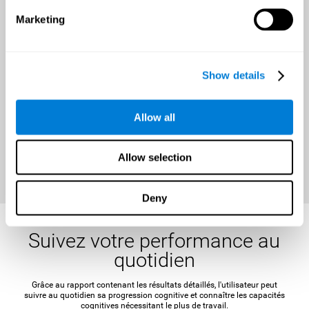
Une opportunité pour
Marketing
améliorer votre santé
cérébrale durant toute l'année
Show details
Il est important de fixer un objectif concret et réalisable avant de
commencer l'entraînement, afin de maintenir la motivation et de
stimuler l'esprit.
Allow all
RÉCLAMER VOTRE RÉDUCTION
MAINTENANT
Allow selection
Deny
Suivez votre performance au
quotidien
Grâce au rapport contenant les résultats détaillés, l'utilisateur peut
suivre au quotidien sa progression cognitive et connaître les capacités
cognitives nécessitant le plus de travail.