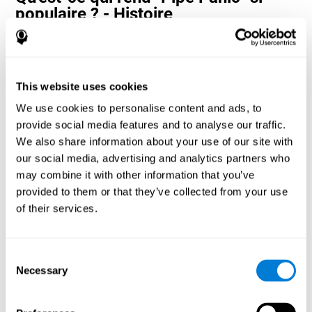
populaire ? - Histoire
Les jeux de temps de réaction et de coordination œil-main, tels
que "Pipe Panic", aident les utilisateurs à gérer leurs ressources
cognitives pour optimiser leurs performances. Cela les aide à se
fixer des objectifs de plus en plus complexes qui nécessiteront
This website uses cookies
une plus grande dextérité des capacités cognitives impliquées,
contribuant à les stimuler.
We use cookies to personalise content and ads, to
Comment le jeu mental "Pipe Panic"
provide social media features and to analyse our traffic.
améliore-t-il mes capacités
We also share information about your use of our site with
cognitives ?
our social media, advertising and analytics partners who
may combine it with other information that you’ve
Jouer "Pipe Panic" stimule un modèle d'activation neuronale
provided to them or that they’ve collected from your use
spécifique. La répétition et l'entraînement constants de ce
of their services.
schéma peuvent aider à optimiser les connexions neuronales et
aider les circuits neuronaux à se réorganiser et à récupérer des
fonctions cognitives affaiblies ou endommagées.
Consent
"Pipe Panic" aide à exercer le temps de réaction, la coordination
Necessary
œil-main et la perception visuelle. La stimulation constante de
Selection
ces compétences peut aider à créer de nouvelles synapses et à
améliorer les fonctions cognitives.