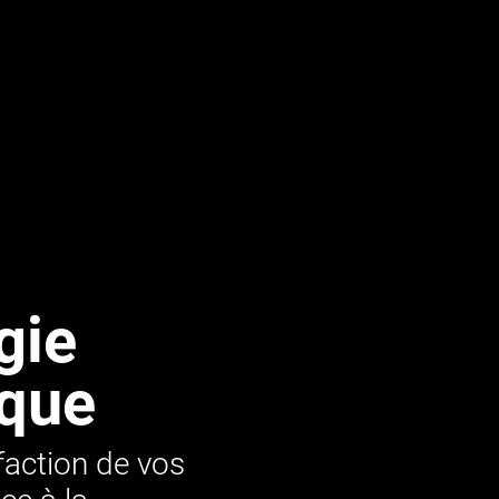
gie
rque
sfaction de vos