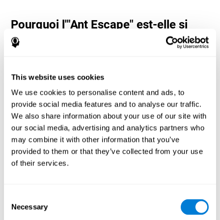
Pourquoi l'"Ant Escape" est-elle si
populaire ? - Histoire
Ant Escape est considéré comme un jeu d'aventure dans lequel
l'utilisateur doit calculer chaque mouvement pour atteindre
l'objectif. Les neuropsychologues et les concepteurs de CogniFit
This website uses cookies
se sont inspirés des jeux classiques de Nintendo pour créer ce jeu.
L'utilisateur doit penser différemment et calculer chaque
We use cookies to personalise content and ads, to
mouvement aussi vite que possible pour atteindre la fourmilière.
provide social media features and to analyse our traffic.
Préparez-vous à essayer l'un des jeux les plus amusants de
We also share information about your use of our site with
CogniFit, plein d'obstacles et de défis.
our social media, advertising and analytics partners who
Comment le jeu d'esprit "Ant Escape"
may combine it with other information that you’ve
améliore-t-il mes capacités
provided to them or that they’ve collected from your use
cognitives ?
of their services.
Jouer à Ant Escape stimule un modèle d'activation neuronale
spécifique. La répétition et l'entraînement constants de ce
schéma peuvent contribuer à créer de nouvelles synapses et
Consent
aider les circuits neuronaux à se réorganiser et à récupérer les
Necessary
Selection
fonctions cognitives affaiblies ou endommagées.